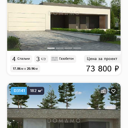
4
3
Цена за проект
Спальни
с/у
Газобетон
73 800 ₽
17.06
м
x
20.96
м
D3141
182 м²