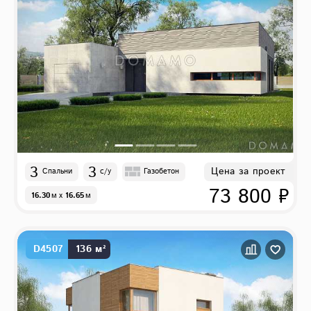
3
3
Цена за проект
Спальни
с/у
Газобетон
73 800 ₽
16.30
м
x
16.65
м
D4507
136 м²