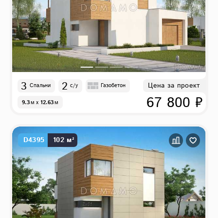
3
2
Цена за проект
Спальни
с/у
Газобетон
67 800 ₽
9.3
м
x
12.63
м
D4395
102 м²