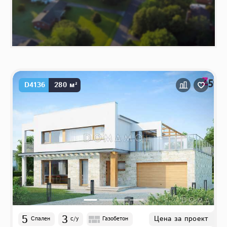
D4136
280 м²
5
3
Цена за проект
Спален
с/у
Газобетон