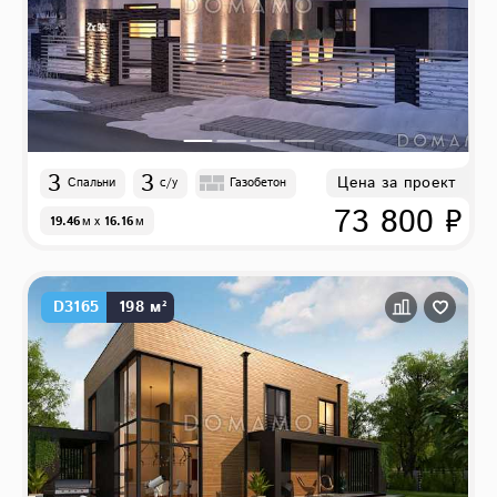
3
3
Цена за проект
Спальни
с/у
Газобетон
73 800 ₽
19.46
м
x
16.16
м
D3165
198 м²