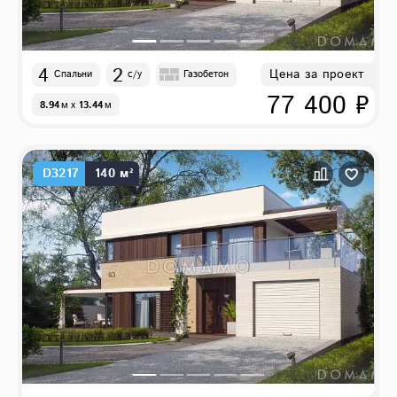
4
2
Цена за проект
Спальни
с/у
Газобетон
77 400 ₽
8.94
м
x
13.44
м
D3217
140 м²