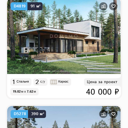
D4819
91 м²
1
2
Цена за проект
Спальня
с/у
Каркас
40 000 ₽
19.02
м
x
7.62
м
D5278
390 м²