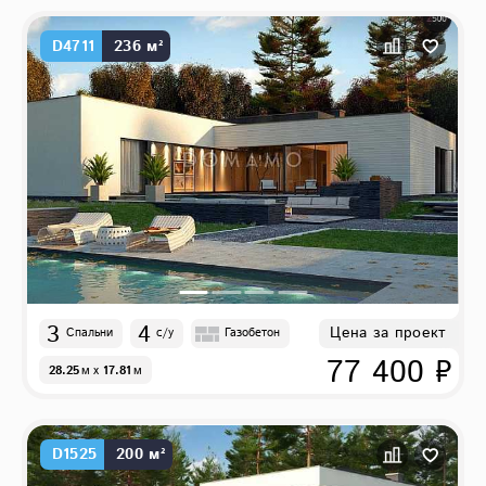
D4711
236 м²
3
4
Цена за проект
Спальни
с/у
Газобетон
77 400 ₽
28.25
м
x
17.81
м
D1525
200 м²