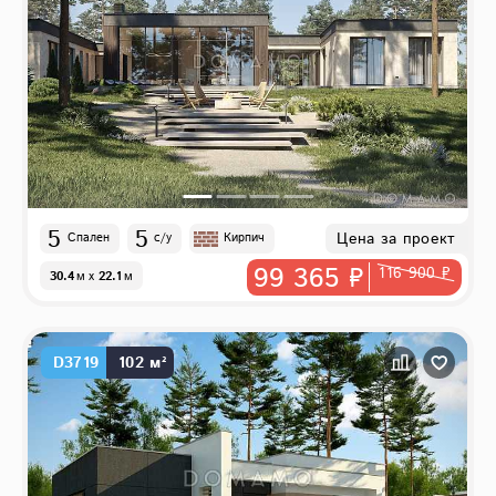
5
5
Цена за проект
Спален
с/у
Кирпич
99 365 ₽
116 900 ₽
30.4
м
x
22.1
м
D3719
102 м²