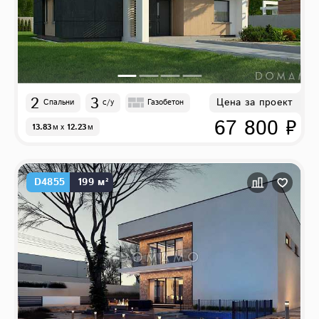
2
3
Цена за проект
Спальни
с/у
Газобетон
67 800 ₽
13.83
м
x
12.23
м
D4855
199 м²