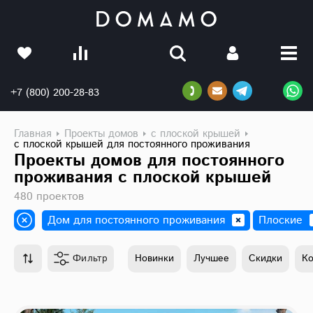
+7 (800) 200-28-83
Главная
Проекты домов
с плоской крышей
с плоской крышей для постоянного проживания
Проекты домов для постоянного
проживания с плоской крышей
480 проектов
Дом для постоянного проживания
Плоские
Фильтр
Новинки
Лучшее
Скидки
К