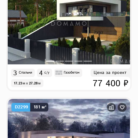
3
4
Цена за проект
Спальни
с/у
Газобетон
77 400 ₽
17.23
м
x
27.28
м
D2299
181 м²