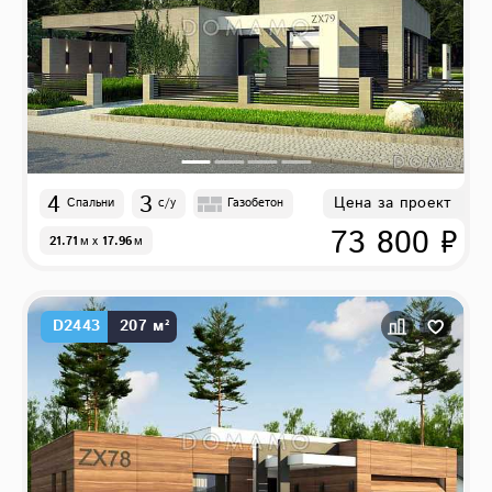
4
3
Цена за проект
Спальни
с/у
Газобетон
73 800 ₽
21.71
м
x
17.96
м
D2443
207 м²