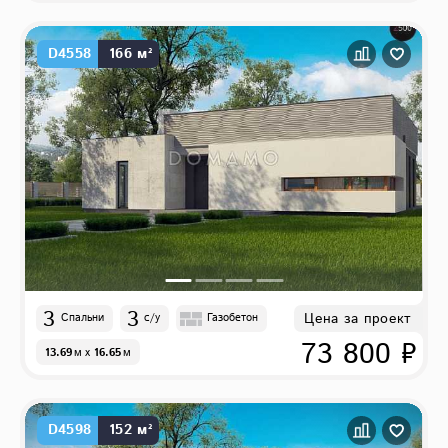
D4558
166 м²
3
3
Цена за проект
Спальни
с/у
Газобетон
73 800 ₽
13.69
м
x
16.65
м
D4598
152 м²