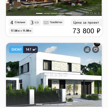
4
3
Цена за проект
Спальни
с/у
Газобетон
73 800 ₽
17.58
м
x
11.98
м
D4361
147 м²