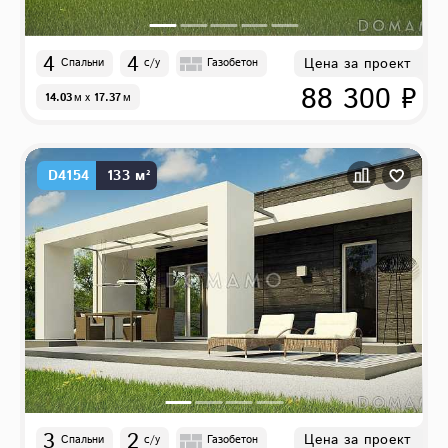
4
4
Цена за проект
Спальни
с/у
Газобетон
88 300 ₽
14.03
м
x
17.37
м
D4154
133 м²
3
2
Цена за проект
Спальни
с/у
Газобетон