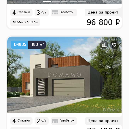
4
3
Цена за проект
Спальни
с/у
Газобетон
96 800 ₽
18.55
м
x
18.37
м
D4835
183 м²
4
2
Цена за проект
Спальни
с/у
Газобетон