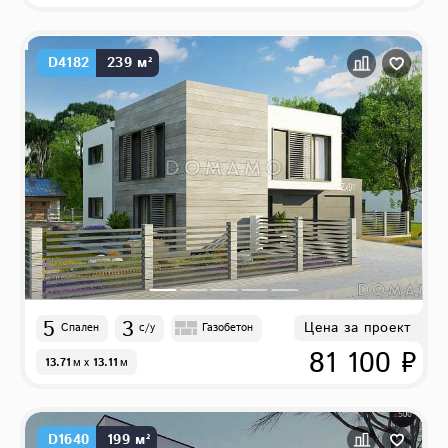
D4182
239 м²
5
3
Цена за проект
Спален
с/у
Газобетон
81 100 ₽
13.71
м
x
13.11
м
D1640
199 м²