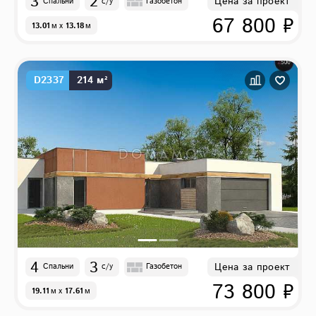
3
2
Цена за проект
Спальни
с/у
Газобетон
67 800 ₽
13.01
м
x
13.18
м
D2337
214 м²
4
3
Цена за проект
Спальни
с/у
Газобетон
73 800 ₽
19.11
м
x
17.61
м