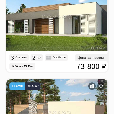
3
2
Цена за проект
Спальни
с/у
Газобетон
73 800 ₽
12.57
м
x
19.15
м
D3290
104 м²