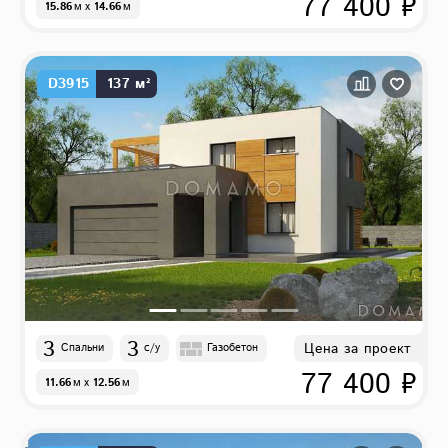
77 400 ₽
15.86
м
x
14.66
м
D3915
137 м²
3
3
Цена за проект
Спальни
с/у
Газобетон
77 400 ₽
11.66
м
x
12.56
м