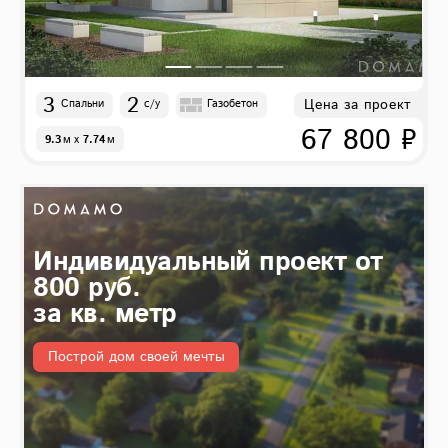
3
2
Цена за проект
Спальни
с/у
Газобетон
67 800 ₽
9.3
м
x
7.74
м
Индивидуальный проект от
800 руб.
за кв. метр
Построй дом своей мечты