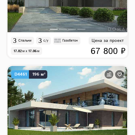
3
3
Цена за проект
Спальни
с/у
Газобетон
67 800 ₽
17.82
м
x
17.06
м
D4461
196 м²