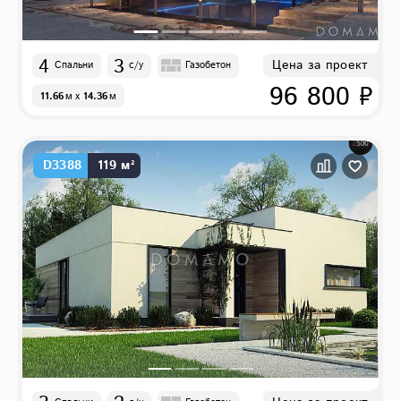
4
3
Цена за проект
Спальни
с/у
Газобетон
96 800 ₽
11.66
м
x
14.36
м
D3388
119 м²