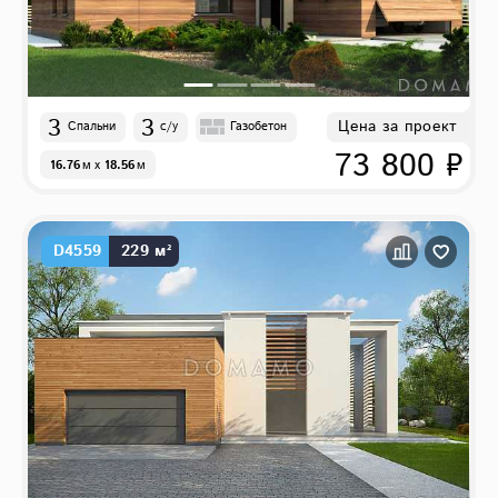
3
3
Цена за проект
Спальни
с/у
Газобетон
73 800 ₽
16.76
м
x
18.56
м
D4559
229 м²