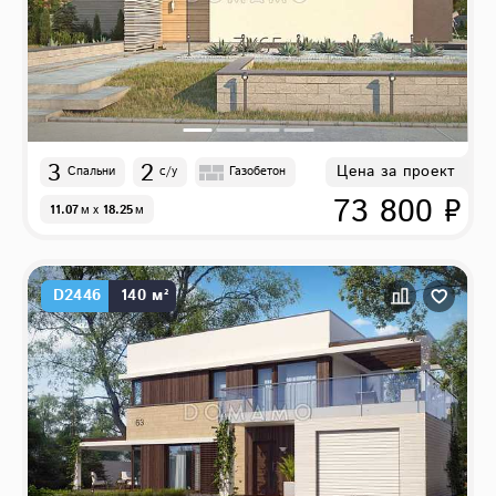
3
2
Цена за проект
Спальни
с/у
Газобетон
73 800 ₽
11.07
м
x
18.25
м
D2446
140 м²