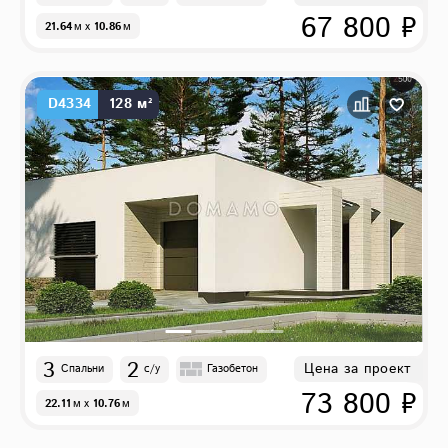
67 800 ₽
21.64
м
x
10.86
м
D4334
128 м²
3
2
Цена за проект
Спальни
с/у
Газобетон
73 800 ₽
22.11
м
x
10.76
м