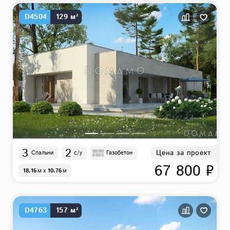
D4504
129 м²
3
2
Цена за проект
Спальни
с/у
Газобетон
67 800 ₽
18.16
м
x
10.76
м
D4763
157 м²