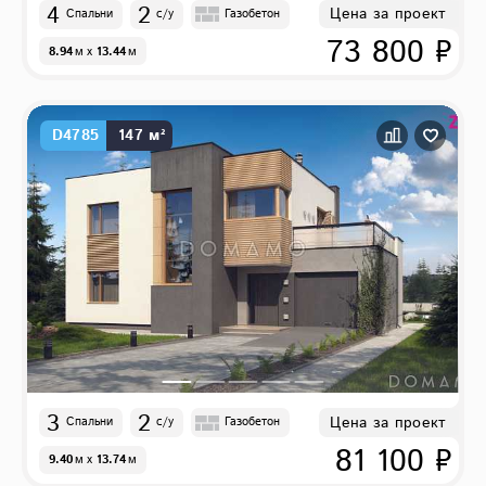
4
2
Цена за проект
Спальни
с/у
Газобетон
73 800 ₽
8.94
м
x
13.44
м
D4785
147 м²
3
2
Цена за проект
Спальни
с/у
Газобетон
81 100 ₽
9.40
м
x
13.74
м