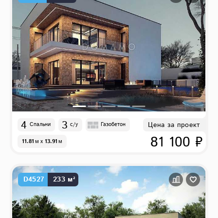
4
3
Цена за проект
Спальни
с/у
Газобетон
81 100 ₽
11.81
м
x
13.91
м
D4527
233 м²