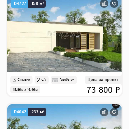
D4727
158 м²
3
2
Цена за проект
Спальни
с/у
Газобетон
73 800 ₽
15.86
м
x
16.46
м
D4042
237 м²