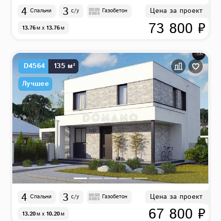
4
3
Цена за проект
Спальни
с/у
Газобетон
73 800 ₽
13.76
м
x
13.76
м
D4564
135 м²
Лучшее
4
3
Цена за проект
Спальни
с/у
Газобетон
67 800 ₽
13.20
м
x
10.20
м