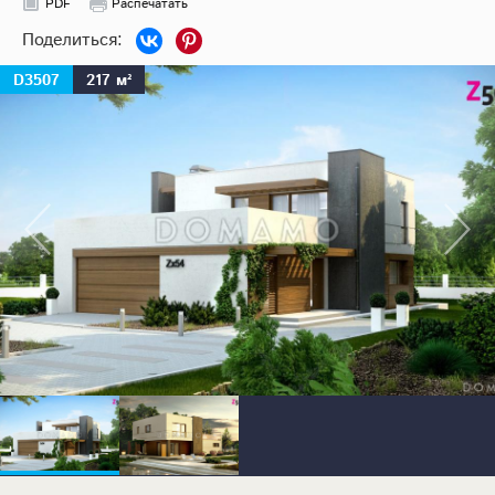
PDF
Распечатать
D3507
217 м²