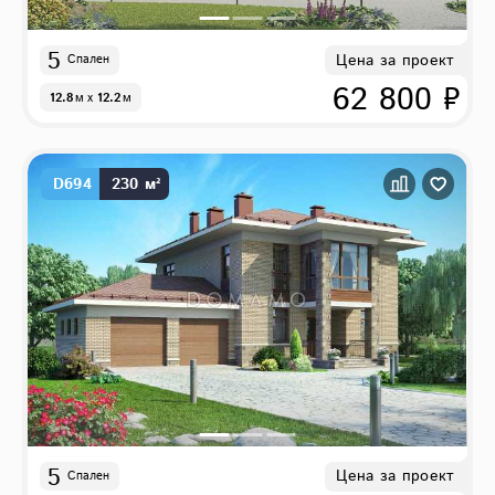
5
Цена за проект
Спален
62 800 ₽
12.8
м
x
12.2
м
D694
230 м²
5
Цена за проект
Спален