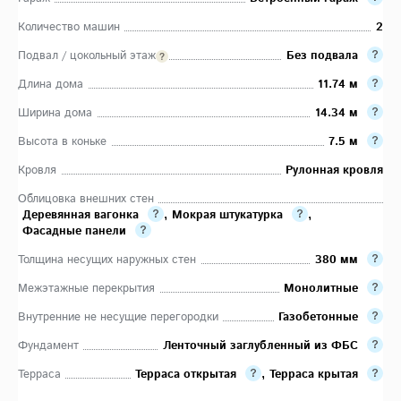
Количество машин
2
Подвал / цокольный этаж
Без подвала
Длина дома
11.74 м
Ширина дома
14.34 м
Высота в коньке
7.5 м
Кровля
Рулонная кровля
Облицовка внешних стен
Деревянная вагонка
,
Мокрая штукатурка
,
Фасадные панели
Толщина несущих наружных стен
380 мм
Межэтажные перекрытия
Монолитные
Внутренние не несущие перегородки
Газобетонные
Фундамент
Ленточный заглубленный из ФБС
Терраса
Терраса открытая
,
Терраса крытая