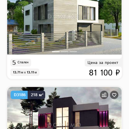
5
Цена за проект
Спален
81 100 ₽
13.71
м
x
13.11
м
D3186
218 м²