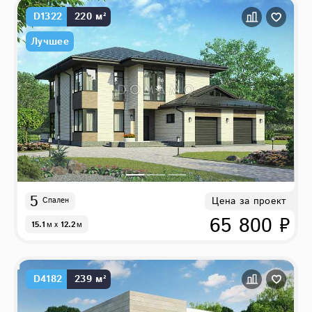
D1322
220 м²
Лучшее
5
Цена за проект
Спален
65 800 ₽
15.1
м
x
12.2
м
D4182
239 м²