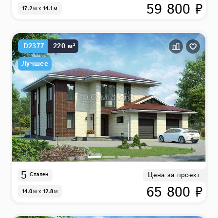
59 800 ₽
17.2
м
x
14.1
м
D2377
220 м²
Лучшее
5
Цена за проект
Спален
65 800 ₽
14.0
м
x
12.8
м