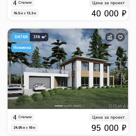
4
Цена за проект
Спальни
40 000 ₽
16.5
м
x
13.3
м
D4768
316 м²
Новинка
4
Цена за проект
Спальни
95 000 ₽
24.05
м
x
10
м