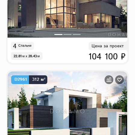
4
Цена за проект
Спальни
104 100 ₽
22.81
м
x
20.43
м
D2961
312 м²