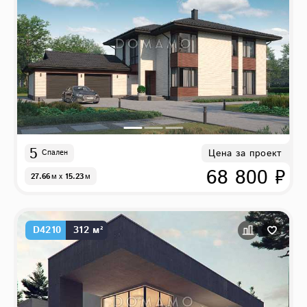
5
Цена за проект
Спален
68 800 ₽
27.66
м
x
15.23
м
D4210
312 м²