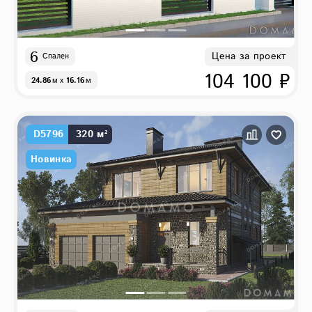
6
Цена за проект
Спален
104 100 ₽
24.86
м
x
16.16
м
D5796
320 м²
Новинка