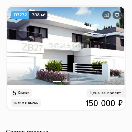
D3232
308 м²
5
Цена за проект
Спален
150 000 ₽
16.46
м
x
18.26
м