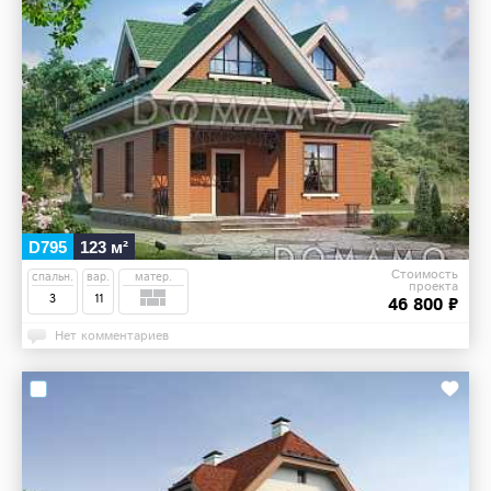
D795
123 м²
Стоимость
спальн.
вар.
матер.
проекта
3
11
46 800 ₽
Нет комментариев