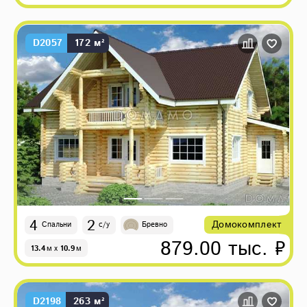
D2057
172 м²
4
2
Домокомплект
Спальни
с/у
Бревно
879.00 тыс. ₽
13.4
м
x
10.9
м
D2198
263 м²