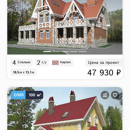
4
2
Цена за проект
Спальни
с/у
Кирпич
47 930 ₽
18.5
м
x
13.1
м
D100
100 м²