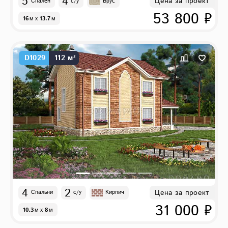
5
4
Цена за проект
Спален
с/у
Брус
53 800 ₽
16
м
x
13.7
м
D1029
112 м²
4
2
Цена за проект
Спальни
с/у
Кирпич
31 000 ₽
10.3
м
x
8
м