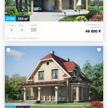
D704
154 м²
Стоимость
спальн.
вар.
матер.
проекта
3
3
49 800 ₽
Нет комментариев