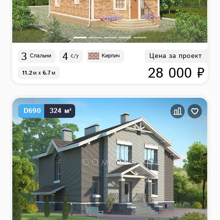
3
4
Цена за проект
Спальни
с/у
Кирпич
28 000 ₽
11.2
м
x
6.7
м
D690
324 м²