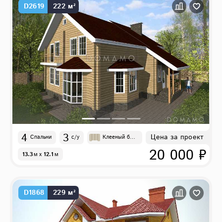
D2619
222 м²
4
3
Цена за проект
Спальни
с/у
Клееный бру
с
20 000 ₽
13.3
м
x
12.1
м
D1868
229 м²