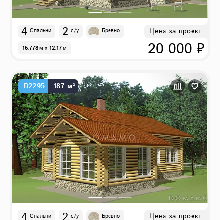
4
2
Цена за проект
Спальни
с/у
Бревно
20 000 ₽
16.778
м
x
12.17
м
D2295
187 м²
4
2
Цена за проект
Спальни
с/у
Бревно