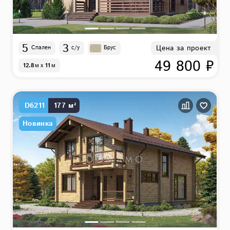
5
3
Цена за проект
Спален
с/у
Брус
49 800 ₽
12.8
м
x
11
м
D6211
177 м²
Новинка