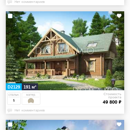
Нет комментариев
D2129
191 м²
Стоимость
спальн.
матер.
проекта
5
49 800 ₽
Нет комментариев