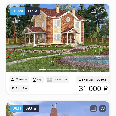
D1024
112 м²
4
2
Цена за проект
Спальни
с/у
Газобетон
31 000 ₽
10.3
м
x
8
м
D831
393 м²