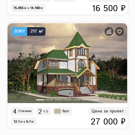
16 500 ₽
15.855
м
x
14.188
м
D307
217 м²
4
2
Цена за проект
Спальни
с/у
Брус
27 000 ₽
12.1
м
x
6.1
м