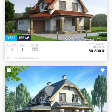
D732
155 м²
Стоимость
спальн.
вар.
матер.
проекта
3
3
50 800 ₽
Нет комментариев