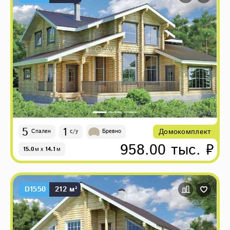
5
1
Домокомплект
Спален
с/у
Бревно
958.00 тыс. ₽
15.0
м
x
14.1
м
D1550
212 м²