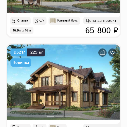
5
3
Цена за проект
Спален
с/у
Клееный брус
65 800 ₽
16.9
м
x
16
м
D5217
225 м²
Новинка