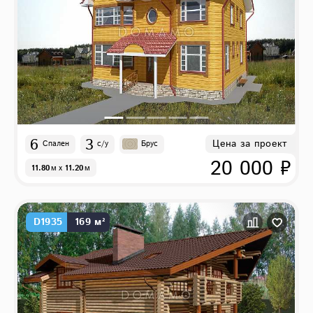
6
3
Цена за проект
Спален
с/у
Брус
20 000 ₽
11.80
м
x
11.20
м
D1935
169 м²