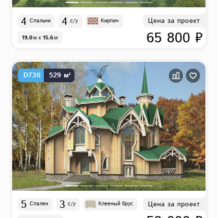
4
4
Цена за проект
Спальни
с/у
Кирпич
65 800 ₽
19.0
м
x
15.6
м
D730
529 м²
5
3
Цена за проект
Спален
с/у
Клееный брус