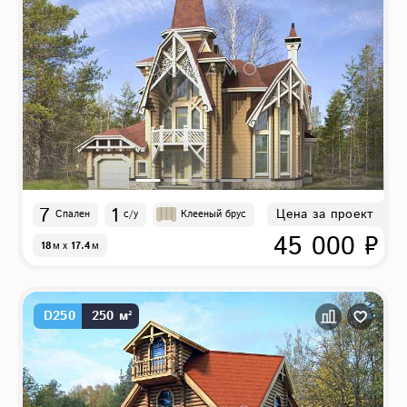
7
1
Цена за проект
Спален
с/у
Клееный брус
45 000 ₽
18
м
x
17.4
м
D250
250 м²