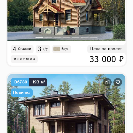
4
3
Цена за проект
Спальни
с/у
Брус
33 000 ₽
11.6
м
x
10.8
м
D6780
193 м²
Новинка