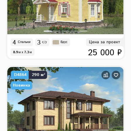
4
3
Цена за проект
Спальни
с/у
Брус
25 000 ₽
8.9
м
x
7.3
м
D4864
290 м²
Новинка