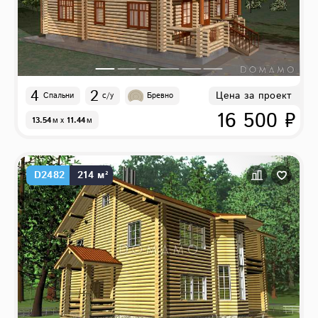
4
2
Цена за проект
Спальни
с/у
Бревно
16 500 ₽
13.54
м
x
11.44
м
D2482
214 м²