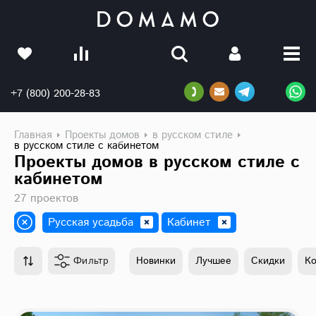
+7 (800) 200-28-83
Главная
Проекты домов
в русском стиле
в русском стиле с кабинетом
Проекты домов в русском стиле с
кабинетом
27 проектов
Русская усадьба
Кабинет
Фильтр
Новинки
Лучшее
Скидки
К