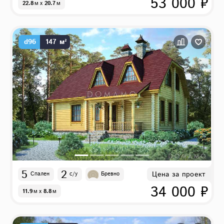
53 000 ₽
22.8
м
x
20.7
м
d96
147 м²
5
2
Цена за проект
Спален
с/у
Бревно
34 000 ₽
11.9
м
x
8.8
м