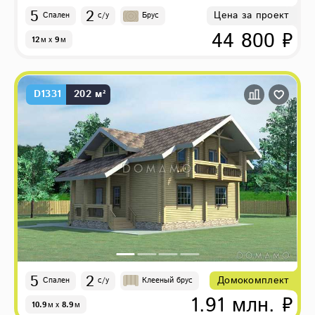
5
2
Цена за проект
Спален
с/у
Брус
44 800 ₽
12
м
x
9
м
D1331
202 м²
5
2
Домокомплект
Спален
с/у
Клееный брус
1.91 млн. ₽
10.9
м
x
8.9
м