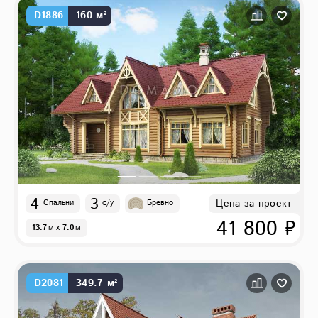
D1886
160 м²
4
3
Цена за проект
Спальни
с/у
Бревно
41 800 ₽
13.7
м
x
7.0
м
D2081
349.7 м²