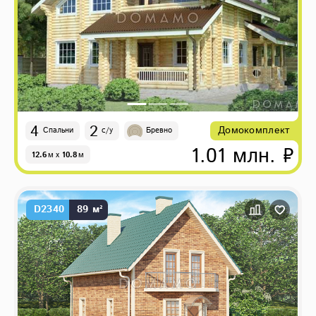
4
2
Домокомплект
Спальни
с/у
Бревно
1.01 млн. ₽
12.6
м
x
10.8
м
D2340
89 м²