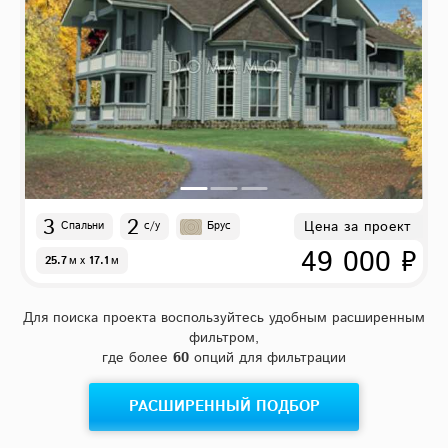
3
2
Цена за проект
Спальни
с/у
Брус
49 000 ₽
25.7
м
x
17.1
м
Для поиска проекта воспользуйтесь удобным расширенным
фильтром,
где более
60
опций для фильтрации
РАСШИРЕННЫЙ ПОДБОР