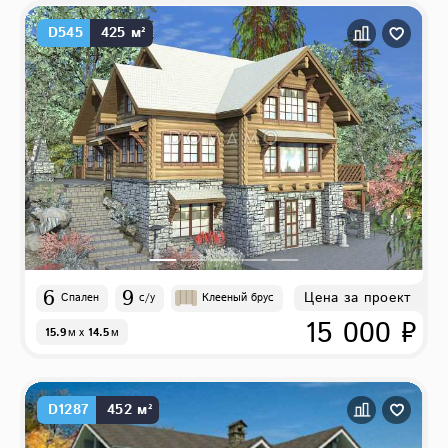
D545
425 м²
6
9
Цена за проект
Спален
с/у
Клееный брус
15 000 ₽
15.9
м
x
14.5
м
D1287
452 м²