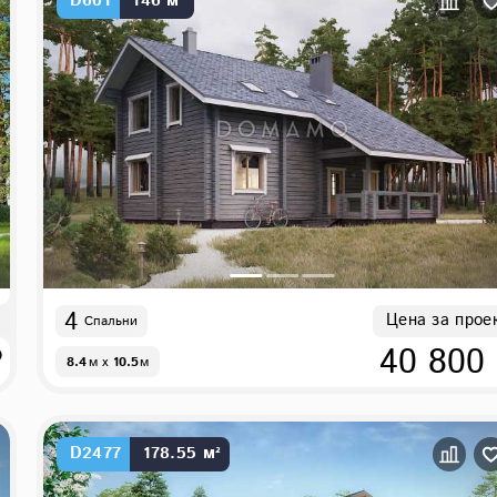
D601
146 м²
4
Цена за прое
Спальни
₽
40 800
8.4
м
x
10.5
м
D2477
178.55 м²