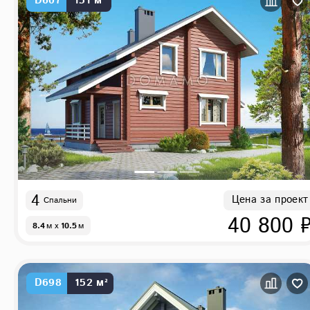
D607
151 м²
4
Цена за проект
Спальни
40 800 
8.4
м
x
10.5
м
D698
152 м²