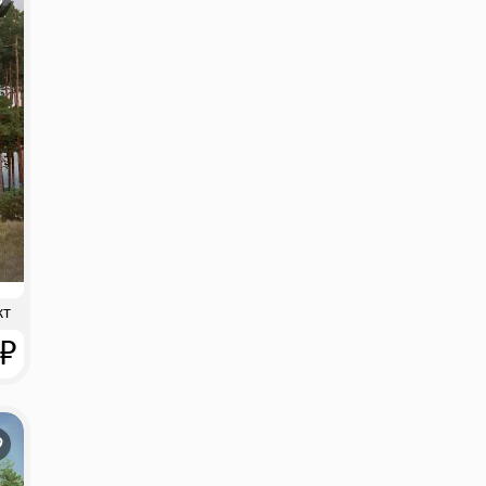
кт
 ₽