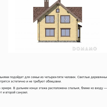
нями подойдет для семьи из четырех-пяти человек. Светлые деревянны
трятся эстетично и не требуют облицовки.
в эркере. В дальнем конце этажа расположена спальня, ближе ко входу —
т и второй санузел.