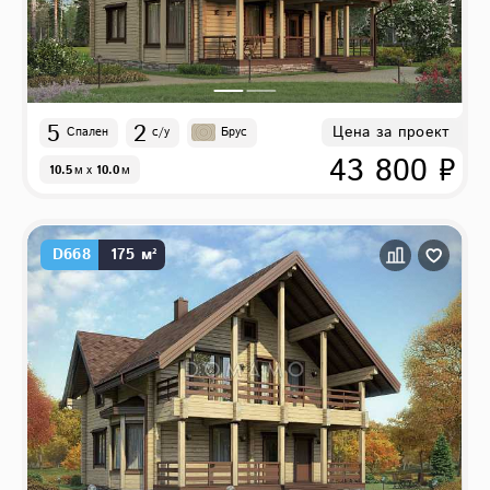
5
2
Цена за проект
Спален
с/у
Брус
43 800 ₽
10.5
м
x
10.0
м
D668
175 м²