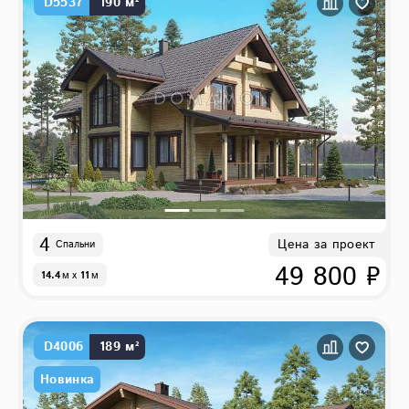
D5537
190 м²
4
Цена за проект
Спальни
49 800 ₽
14.4
м
x
11
м
D4006
189 м²
Новинка