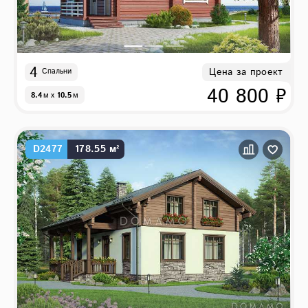
4
Цена за проект
Спальни
40 800 ₽
8.4
м
x
10.5
м
D2477
178.55 м²