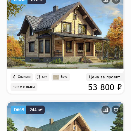
4
3
Цена за проект
Спальни
с/у
Брус
53 800 ₽
10.5
м
x
10.0
м
D669
244 м²