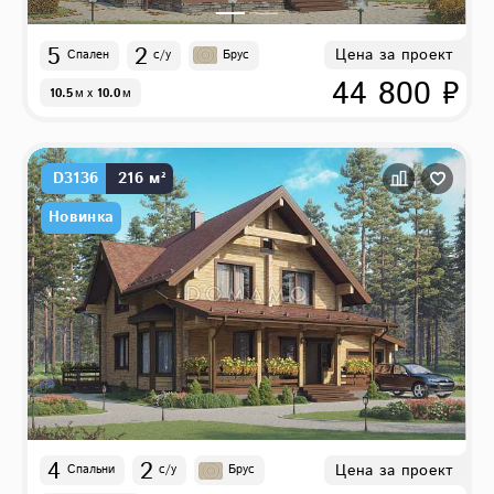
5
2
Цена за проект
Спален
с/у
Брус
44 800 ₽
10.5
м
x
10.0
м
D3136
216 м²
Новинка
4
2
Цена за проект
Спальни
с/у
Брус