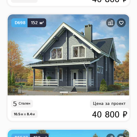
D698
152 м²
5
Цена за проект
Спален
40 800 ₽
10.5
м
x
8.4
м