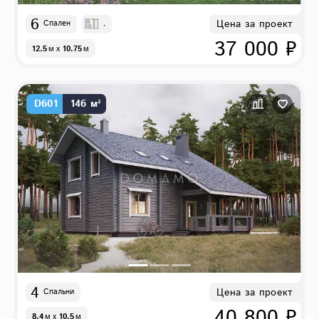
6
Цена за проект
Спален
,
37 000 ₽
12.5
м
x
10.75
м
D601
146 м²
4
Цена за проект
Спальни
40 800 ₽
8.4
м
x
10.5
м