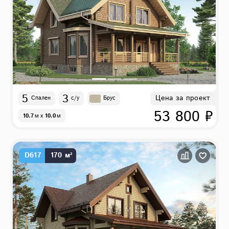
5
3
Цена за проект
Спален
с/у
Брус
53 800 ₽
10.7
м
x
10.0
м
D617
170 м²