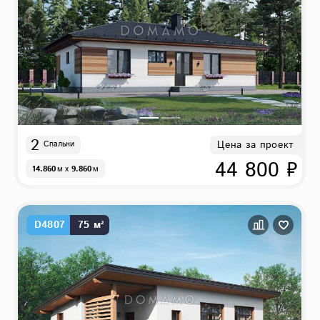
2
Цена за проект
Спальни
44 800 ₽
14.860
м
x
9.860
м
D4807
75 м²