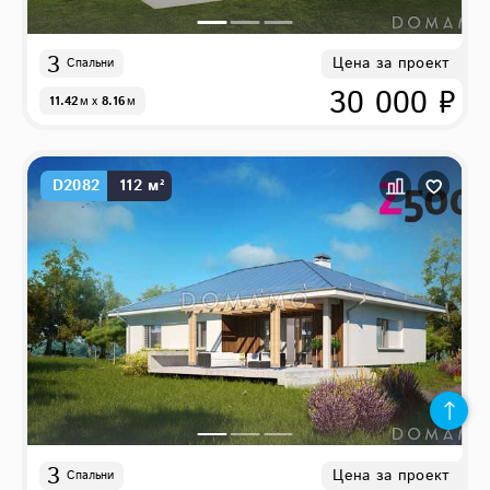
3
Цена за проект
Спальни
30 000 ₽
11.42
м
x
8.16
м
D2082
112 м²
3
Цена за проект
Спальни