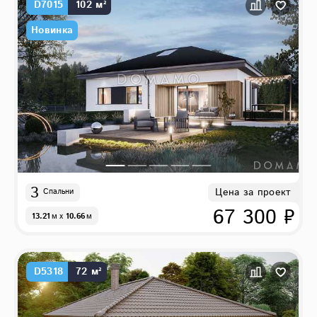
D7015
102 м²
Новинка
3
Цена за проект
Спальни
67 300 ₽
13.21
м
x
10.66
м
D5318
72 м²