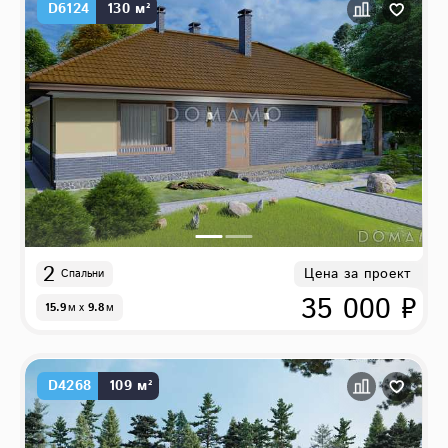
D6124
130 м²
2
Цена за проект
Спальни
35 000 ₽
15.9
м
x
9.8
м
D4268
109 м²