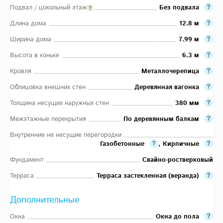
Подвал / цокольный этаж
Без подвала
Длина дома
12.8 м
Ширина дома
7.99 м
Высота в коньке
6.3 м
Кровля
Металлочерепица
Облицовка внешних стен
Деревянная вагонка
Толщина несущих наружных стен
380 мм
Межэтажные перекрытия
По деревянным балкам
Внутренние не несущие перегородки
Газобетонные
,
Кирпичные
Фундамент
Свайно-ростверковый
Терраса
Терраса застекленная (веранда)
Дополнительные
Окна
Окна до пола