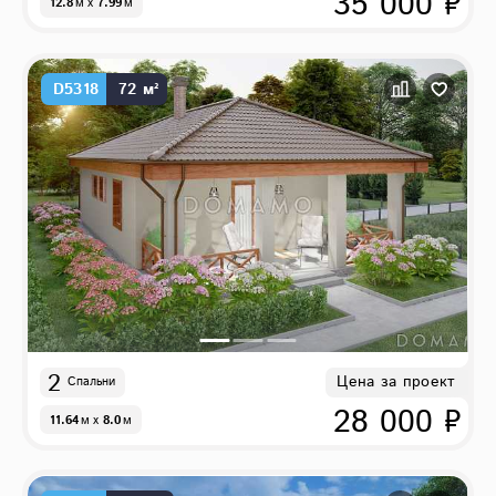
35 000 ₽
12.8
м
x
7.99
м
D5318
72 м²
2
Цена за проект
Спальни
28 000 ₽
11.64
м
x
8.0
м