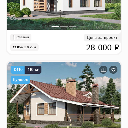
1
Цена за проект
Спальня
28 000 ₽
13.05
м
x
8.25
м
D116
110 м²
Лучшее