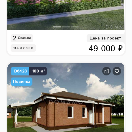
2
Цена за проект
Спальни
49 000 ₽
11.6
м
x
8.0
м
D6428
100 м²
Новинка