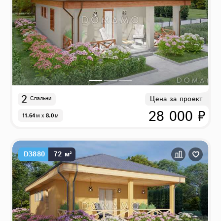
2
Цена за проект
Спальни
28 000 ₽
11.64
м
x
8.0
м
D3880
72 м²