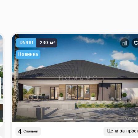
D5981
230 м²
Новинка
4
Цена за прое
Спальни