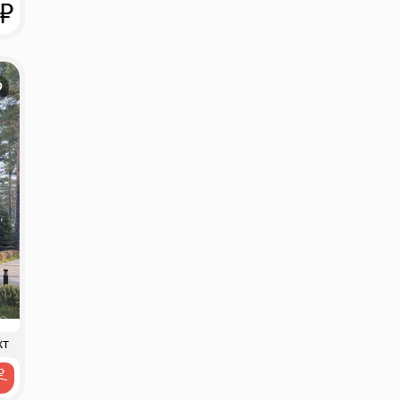
 ₽
кт
₽