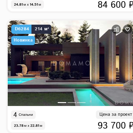
84 600 
24.81
м
x
14.51
м
D6284
214 м²
Новинка
4
Цена за проект
Спальни
93 700 
23.78
м
x
22.81
м