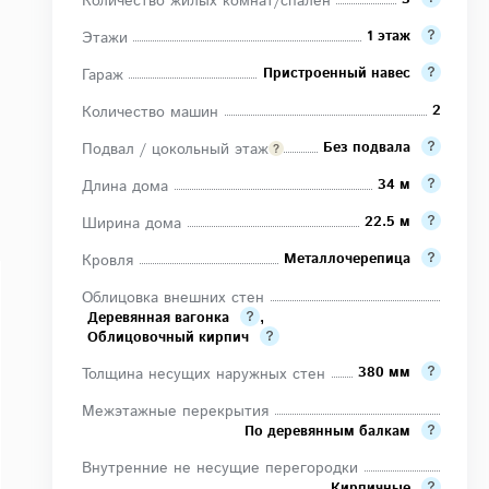
Количество жилых комнат/спален
1 этаж
Этажи
Пристроенный навес
Гараж
2
Количество машин
Без подвала
Подвал / цокольный этаж
34 м
Длина дома
22.5 м
Ширина дома
Металлочерепица
Кровля
Облицовка внешних стен
Деревянная вагонка
,
Облицовочный кирпич
380 мм
Толщина несущих наружных стен
Межэтажные перекрытия
По деревянным балкам
Внутренние не несущие перегородки
Кирпичные