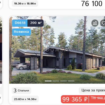
₽
76 100
19.36
м
x
18.96
м
D6618
200 м²
Новинка
3
Цена за прое
Спальни
₽
99 365 ₽
116 900 
23.63
м
x
14.30
м