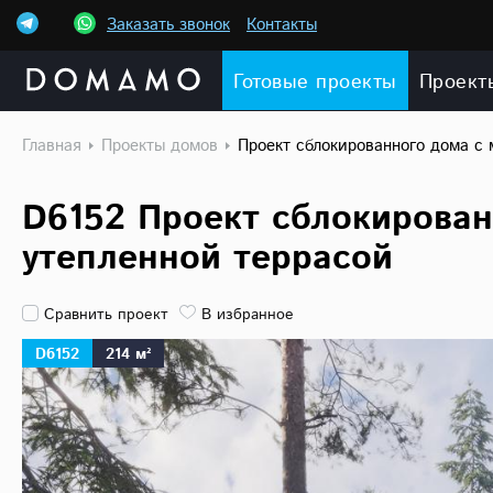
Заказать звонок
Контакты
Готовые проекты
Проект
Главная
Проекты домов
Проект сблокированного дома с 
D6152 Проект сблокирован
утепленной террасой
Сравнить проект
В избранное
D6152
214 м²