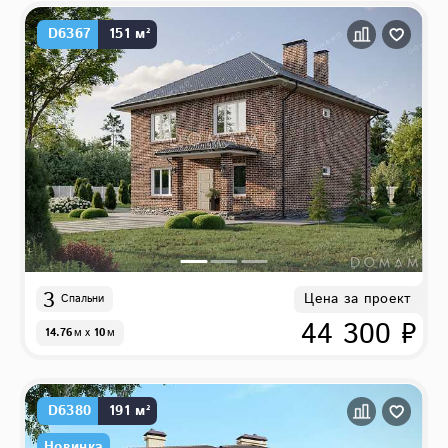
D6367
151 м²
3
Цена за проект
Спальни
44 300 ₽
14.76
м
x
10
м
D6380
191 м²
Новинка