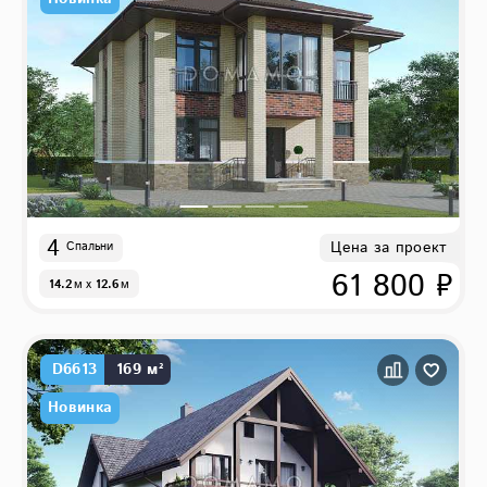
4
Цена за проект
Спальни
61 800 ₽
14.2
м
x
12.6
м
D6613
169 м²
Новинка