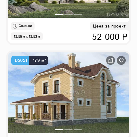
3
Цена за проект
Спальни
52 000 ₽
13.55
м
x
13.53
м
D5051
179 м²