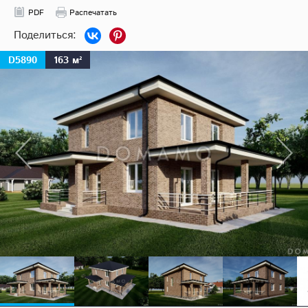
PDF
Распечатать
D5890
163 м²