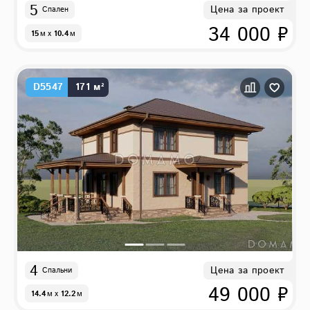
5
Цена за проект
Спален
34 000 ₽
15
м
x
10.4
м
D5547
171 м²
4
Цена за проект
Спальни
49 000 ₽
14.4
м
x
12.2
м