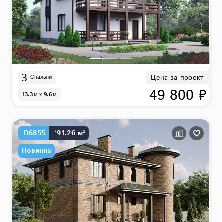
3
Цена за проект
Спальни
49 800 ₽
13.3
м
x
9.6
м
D6855
191.26 м²
Новинка