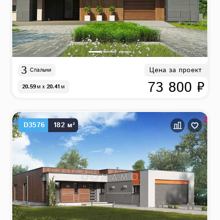
3
Цена за проект
Спальни
73 800 ₽
20.59
м
x
20.41
м
D3576
182 м²