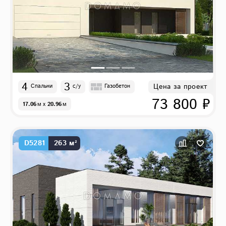
4
3
Цена за проект
Спальни
с/у
Газобетон
73 800 ₽
17.06
м
x
20.96
м
D5281
263 м²