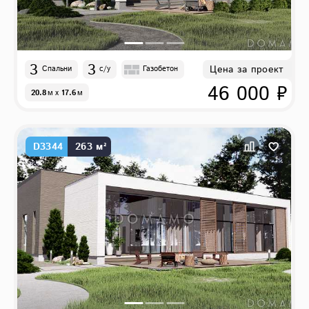
3
3
Цена за проект
Спальни
с/у
Газобетон
46 000 ₽
20.8
м
x
17.6
м
D3344
263 м²