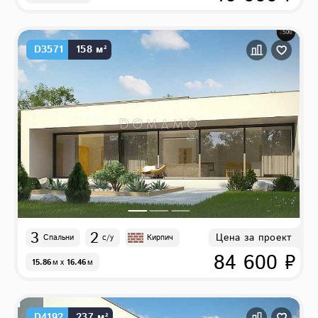
D3571
158 м²
3
2
Цена за проект
Спальни
с/у
Кирпич
84 600 ₽
15.86
м
x
16.46
м
D4192
237 м²