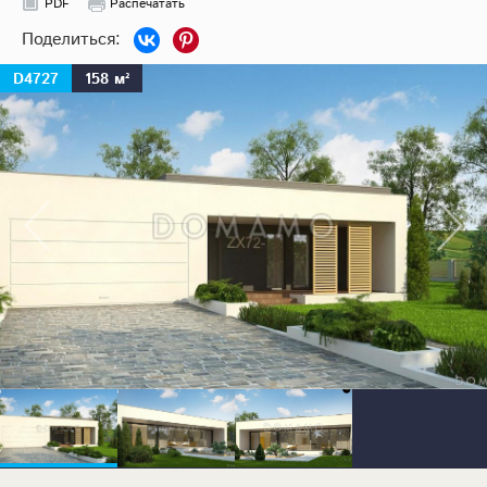
PDF
Распечатать
D4727
158 м²