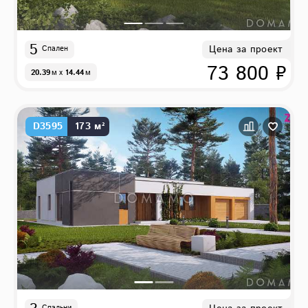
5
Цена за проект
Спален
73 800 ₽
20.39
м
x
14.44
м
D3595
173 м²