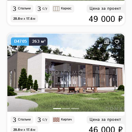
3
3
Цена за проект
Спальни
с/у
Каркас
49 000 ₽
20.8
м
x
17.6
м
D4705
263 м²
3
3
Цена за проект
Спальни
с/у
Кирпич
46 000 ₽
20.8
м
x
17.6
м