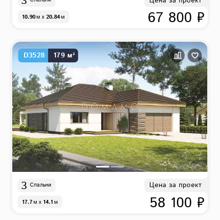
3
Цена за проект
Спальни
67 800 ₽
10.90
м
x
20.84
м
D3528
179 м²
3
Цена за проект
Спальни
58 100 ₽
17.7
м
x
14.1
м