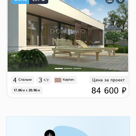
4
3
Цена за проект
Спальни
с/у
Кирпич
84 600 ₽
17.06
м
x
20.96
м