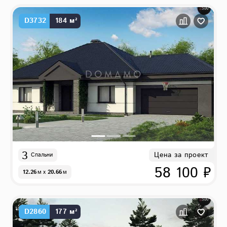
D3732
184 м²
3
Цена за проект
Спальни
58 100 ₽
12.26
м
x
20.66
м
D2860
177 м²