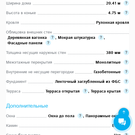
Ширина дома
20.41 м
Высота в коньке
4.75 м
Кровля
Рулонная кровля
Облицовка внешних стен
Деревянная вагонка
,
Мокрая штукатурка
,
Фасадные панели
Толщина несущих наружных стен
380 мм
Межэтажные перекрытия
Монолитные
Внутренние не несущие перегородки
Газобетонные
Фундамент
Ленточный заглубленный из ФБС
Терраса
Терраса открытая
,
Терраса крытая
Дополнительные
Окна
Окна до пола
,
Панорамные окна
Камин
Есть