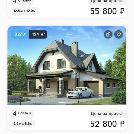
4
Цена за проект
Спальни
55 800 ₽
12.5
м
x
12.0
м
D2701
154 м²
4
Цена за проект
Спальни
52 800 ₽
9.9
м
x
8.6
м