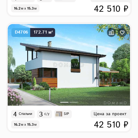
42 510 ₽
16.2
м
x
15.3
м
D4706
172.71 м²
4
3
Цена за проект
Спальни
с/у
SIP
42 510 ₽
16.2
м
x
15.3
м