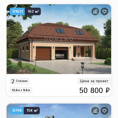
D1621
162 м²
2
Цена за проект
Спальни
50 800 ₽
12.6
м
x
9.6
м
D796
154 м²