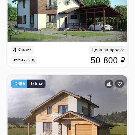
4
Цена за проект
Спальни
50 800 ₽
12.2
м
x
8.8
м
D886
176 м²