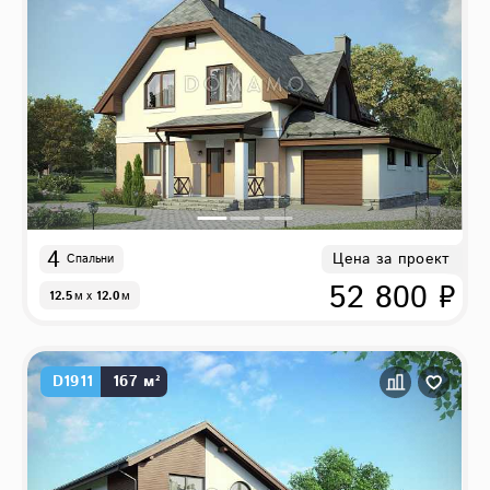
4
Цена за проект
Спальни
52 800 ₽
12.5
м
x
12.0
м
D1911
167 м²