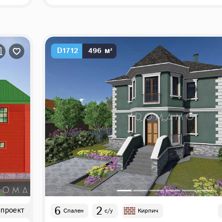
D1712
496 м²
6
2
 проект
Спален
с/у
Кирпич