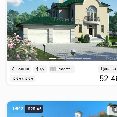
4
4
Цена за
Спальни
с/у
Газобетон
52 4
12.6
м
x
12.0
м
D592
525 м²