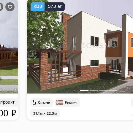
d33
573 м²
5
 проект
Спален
Кирпич
00 ₽
31.1
м
x
22.3
м