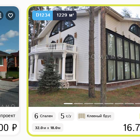
D1234
1229 м²
6
5
 проект
Спален
с/у
Клееный брус
00 ₽
16.
32.0
м
x
18.0
м