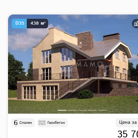
D35
438 м²
6
Цена за
Спален
Газобетон
35 7