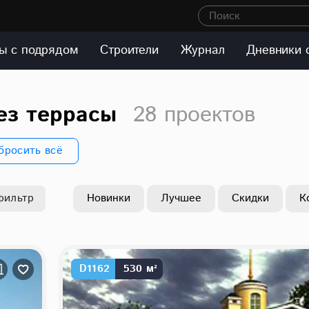
Поиск
ы с подрядом
Строители
Журнал
Дневники 
ез террасы
28 проектов
бросить всё
фильтр
Новинки
Лучшее
Скидки
К
D1162
530 м²