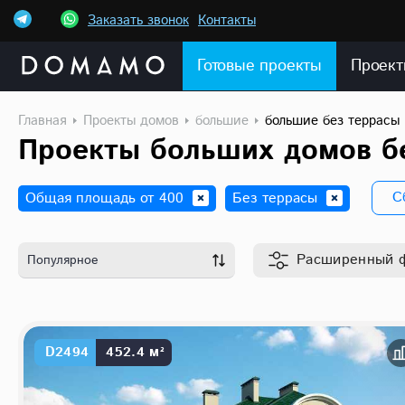
Заказать звонок
Контакты
Готовые проекты
Проект
Главная
Проекты домов
большие
большие без террасы
Проекты больших домов б
С
Общая площадь от 400
Без террасы
Расширенный
Популярное
D2494
452.4 м²