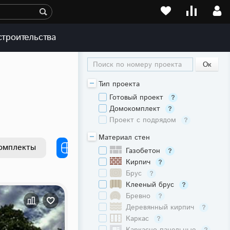
строительства
Поиск по номеру проекта
Тип проекта
Готовый проект
Домокомплект
Проект с подрядом
Материал стен
омплекты
Газобетон
Кирпич
Брус
Клееный брус
Бревно
Деревянный кирпич
Каркас