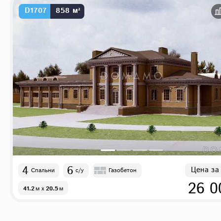
D1707
858 м²
4
6
Цена за
Спальни
с/у
Газобетон
26 0
41.2
м
x
20.5
м