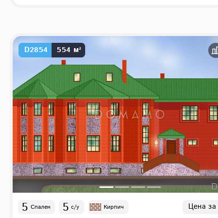
D2854
554 м²
5
5
Цена за
Спален
с/у
Кирпич