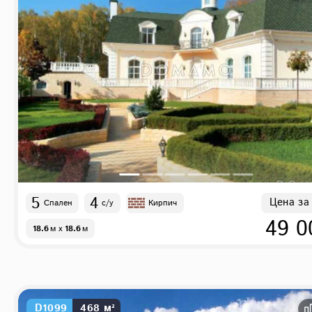
5
4
Цена за
Спален
с/у
Кирпич
49 0
18.6
м
x
18.6
м
D1099
468 м²