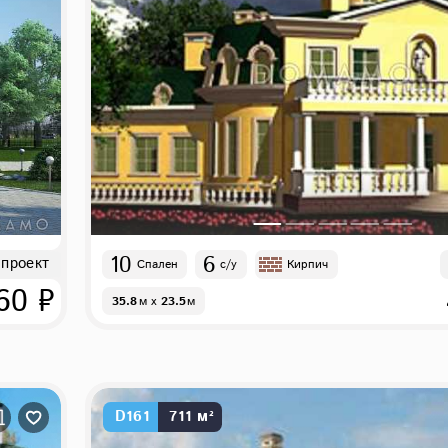
10
6
 проект
Спален
с/у
Кирпич
60 ₽
35.8
м
x
23.5
м
D161
711 м²