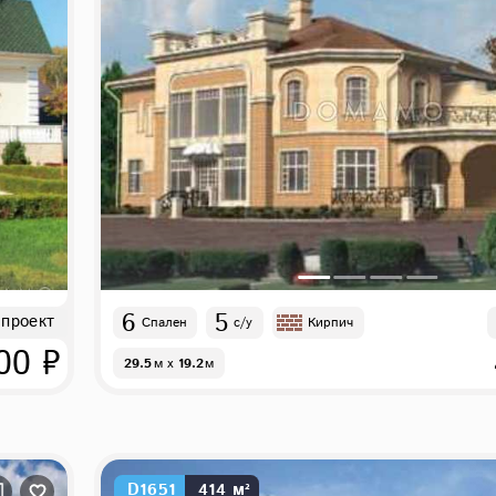
6
5
 проект
Спален
с/у
Кирпич
00 ₽
29.5
м
x
19.2
м
D1651
414 м²