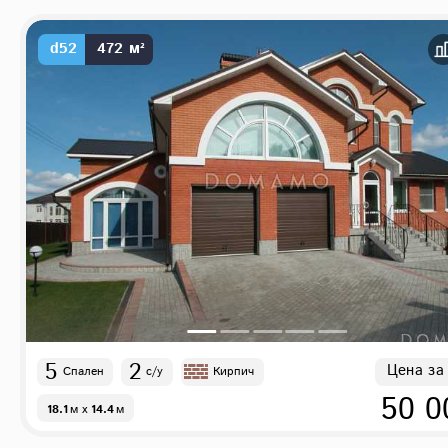
d52
472 м²
5
2
Цена за
Спален
с/у
Кирпич
50 0
18.1
м
x
14.4
м