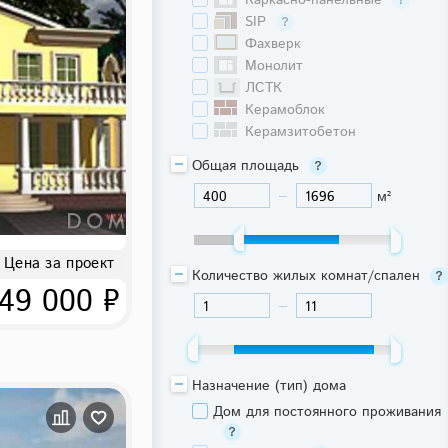
Каркасно-панельные
SIP
Фахверк
Монолит
ЛСТК
Керамоблок
Керамзитобетон
Общая площадь
м²
-
Цена за проект
Количество жилых комнат/спален
49 000 ₽
-
Назначение (тип) дома
Дом для постоянного проживания