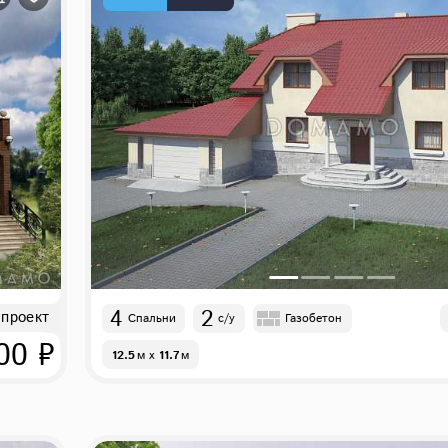
4
2
 проект
Спальни
с/у
Газобетон
00 ₽
12.5
м
x
11.7
м