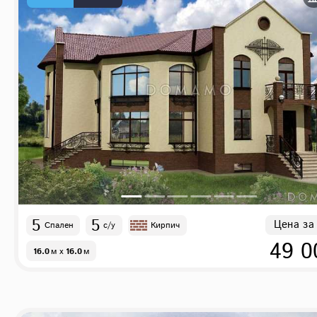
5
5
Цена за
Спален
с/у
Кирпич
49 0
16.0
м
x
16.0
м