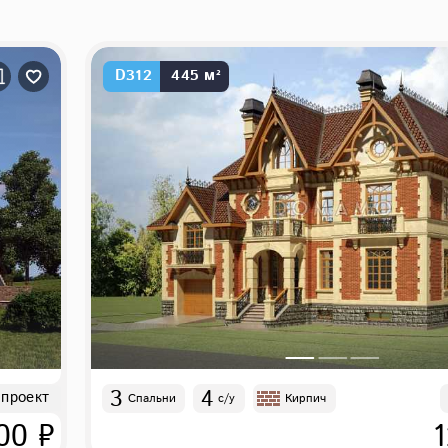
D312
445 м²
3
4
 проект
Спальни
с/у
Кирпич
00 ₽
1