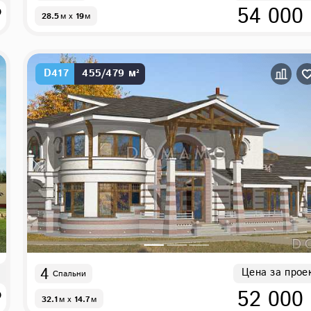
₽
54 000
28.5
м
x
19
м
D417
455/479 м²
4
Цена за прое
Спальни
₽
52 000
32.1
м
x
14.7
м