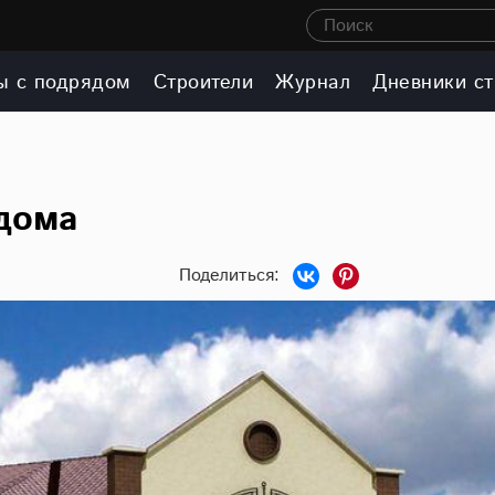
Поиск
ы с подрядом
Строители
Журнал
Дневники ст
дома