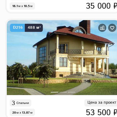
35 000 
18.1
м
x
10.5
м
D216
488 м²
3
Цена за проект
Спальни
53 500 
20
м
x
13.87
м