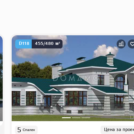
D118
455/480 м²
5
Цена за прое
Спален