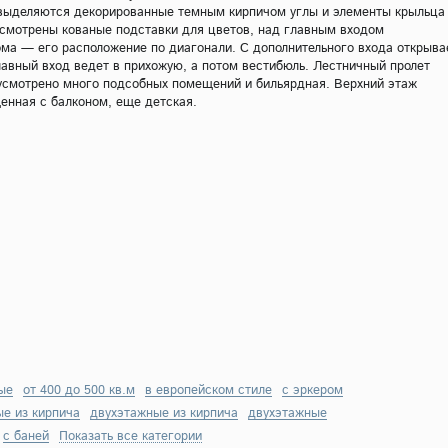
о выделяются декорированные темным кирпичом углы и элементы крыльца
дусмотрены кованые подставки для цветов, над главным входом
ма — его расположение по диагонали. С дополнительного входа открыва
главный вход ведет в прихожую, а потом вестибюль. Лестничный пролет
дусмотрено много подсобных помещений и бильярдная. Верхний этаж
щенная с балконом, еще детская.
ые
от 400 до 500 кв.м
в европейском стиле
с эркером
е из кирпича
двухэтажные из кирпича
двухэтажные
с баней
Показать все категории