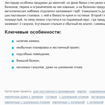
Экстерьер особняка продуман до мелочей: на фоне белых стен резк
балконов, перила и ограничители на них кованые, а на балконах пре
металлическая эмблема отдаленно напоминает герб. Уникальность до
шестиугольная столовая, с ней в близости кухня и гостиная. Второй 
полукруглый, по нему можно спуститься на подземный ярус, где пре
занимают 2 санузла, 8-угольная спальня и обычный ее аналог, совме
Ключевые особенности:
наличие камина;
необычная планировка и лестничный пролет;
подсобные помещения;
большой балкон;
несколько санузлов, даже на цокольном этаже.
Категории проекта:
для постоянного проживания
кирпич
современн
кирпичные дома с эркером
готовые
с цокольным этажом
загородны
кирпичные с цокольным этажом
кирпичные с котельной
с котельной