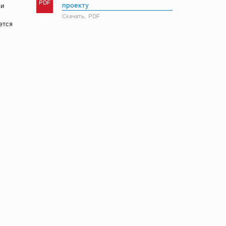
PDF
проекту
 и
Скачать, PDF
ется