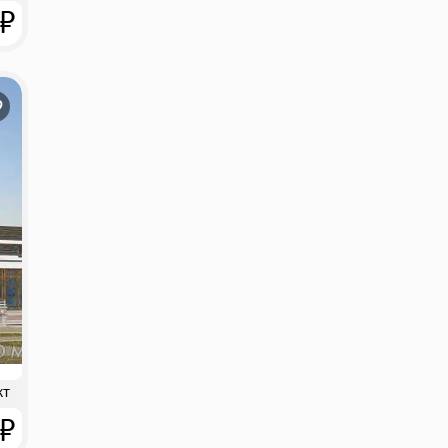
 ₽
кт
 ₽