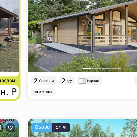
2
2
дрядом
Спальни
с/у
Каркас
н. ₽
10
м
x
10
м
D5888
51 м²