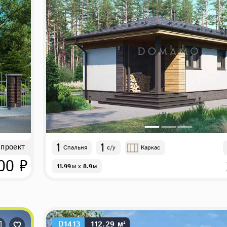
1
1
 проект
Спальня
с/у
Каркас
00 ₽
11.99
м
x
8.9
м
D1413
112.29 м²