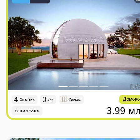
4
3
Домоко
Спальни
с/у
Каркас
3.99 мл
12.0
м
x
12.0
м