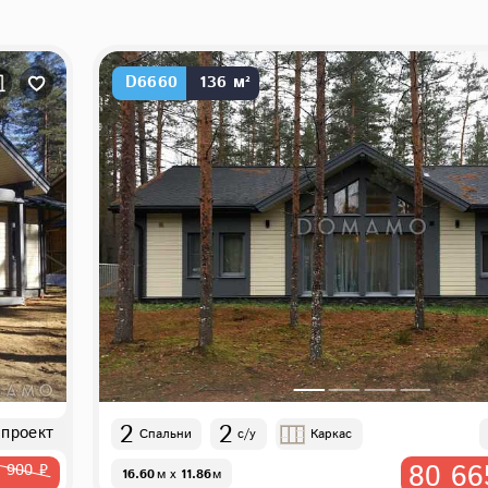
D6660
136 м²
2
2
 проект
Спальни
с/у
Каркас
80 66
 900 ₽
16.60
м
x
11.86
м