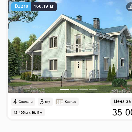
D3210
160.19 м²
4
3
Цена за
Спальни
с/у
Каркас
35 0
12.405
м
x
10.11
м