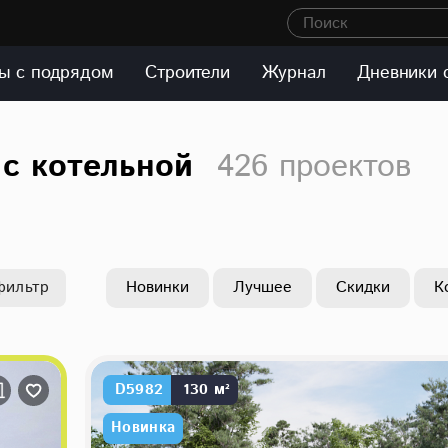
Поиск
ы с подрядом
Строители
Журнал
Дневники 
с котельной
426 проектов
фильтр
Новинки
Лучшее
Скидки
К
D5982
130 м²
Новинка