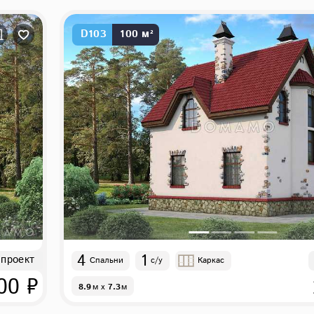
D103
100 м²
4
1
 проект
Спальни
с/у
Каркас
00 ₽
8.9
м
x
7.3
м