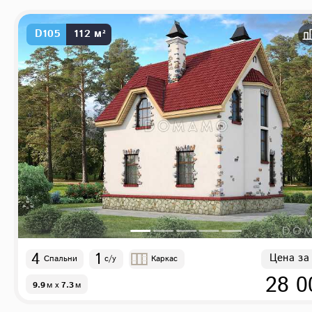
D105
112 м²
4
1
Цена за
Спальни
с/у
Каркас
28 0
9.9
м
x
7.3
м