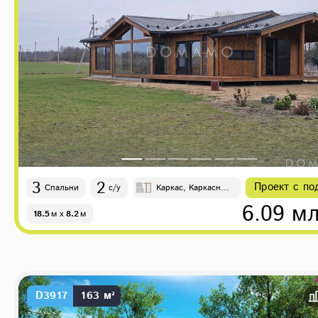
3
2
Проект с по
Спальни
с/у
Каркас, Каркасно-
панельные
6.09 мл
18.5
м
x
8.2
м
D3917
163 м²