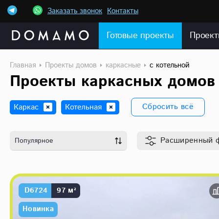
Заказать звонок
Контакты
Готовые проекты
Проект
Главная
Проекты домов
каркасные
с котельной
Проекты каркасных домов 
Сбросить всё
Каркас
Котельная
Расширенный
Популярное
D6724
97 м²
Новинка