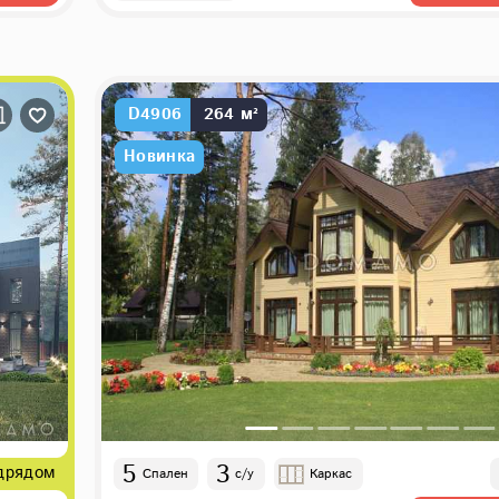
D4906
264 м²
Новинка
5
3
дрядом
Спален
с/у
Каркас