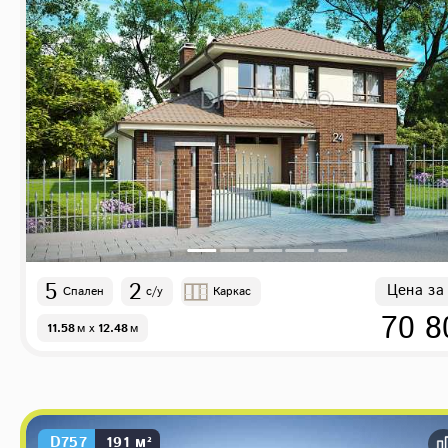
5
2
Цена за
Спален
с/у
Каркас
70 8
11.58
м
x
12.48
м
D757
191 м²