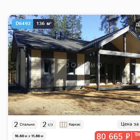
D6492
136 м²
2
2
Цена за
Спальни
с/у
Каркас
80 665 ₽
94
16.60
м
x
11.86
м