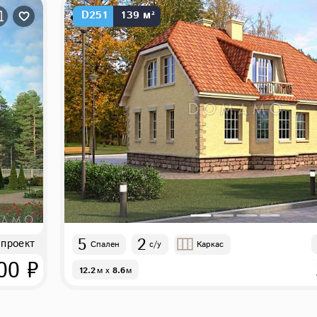
D251
139 м²
5
2
 проект
Спален
с/у
Каркас
00 ₽
12.2
м
x
8.6
м