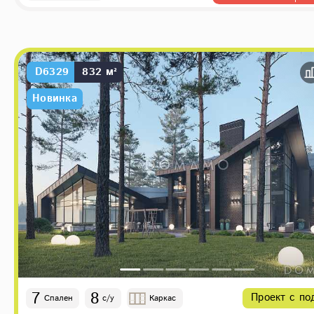
D6329
832 м²
Новинка
7
8
Проект с по
Спален
с/у
Каркас