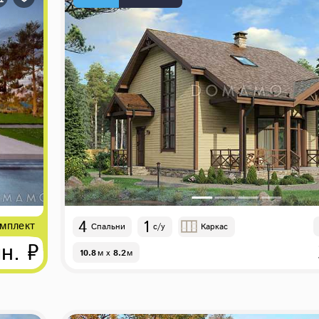
4
1
мплект
Спальни
с/у
Каркас
н. ₽
10.8
м
x
8.2
м