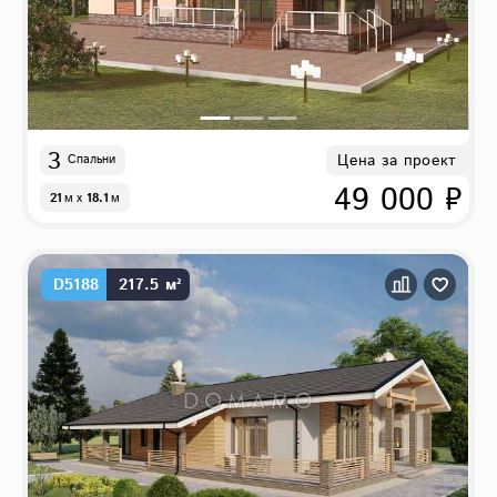
3
Цена за проект
Спальни
49 000 ₽
21
м
x
18.1
м
D5188
217.5 м²