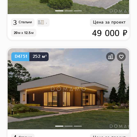
3
Цена за проект
Спальни
,
49 000 ₽
20
м
x
12.5
м
D4751
252 м²