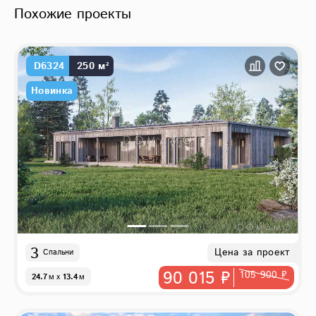
Похожие проекты
D6324
250 м²
Новинка
3
Цена за проект
Спальни
90 015 ₽
105 900 ₽
24.7
м
x
13.4
м