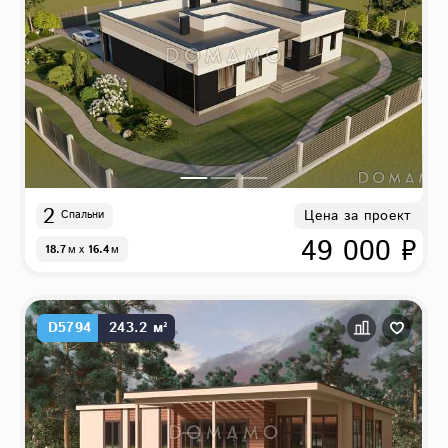
2
Цена за проект
Спальни
49 000 ₽
18.7
м
x
16.4
м
D5794
243.2 м²