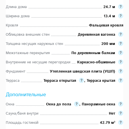
Длина дома
24.7 м
Ширина дома
13.4 м
Кровля
Фальцевая кровля
Облицовка внешних стен
Деревянная вагонка
Толщина несущих наружных стен
200 мм
Межэтажные перекрытия
По деревянным балкам
Внутренние не несущие перегородки
Каркасно-обшивные
Фундамент
Утепленная шведская плита (УШП)
Терраса
Терраса открытая
,
Терраса крытая
Дополнительные
Окна
Окна до пола
,
Панорамные окна
Сауна/баня внутри
Нет
Площадь гостиной
42.79 м²