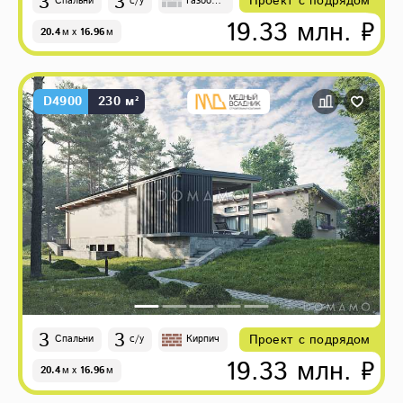
3
3
Проект с подрядом
Спальни
с/у
Газобет
он
19.33 млн. ₽
20.4
м
x
16.96
м
D4900
230 м²
3
3
Проект с подрядом
Спальни
с/у
Кирпич
19.33 млн. ₽
20.4
м
x
16.96
м