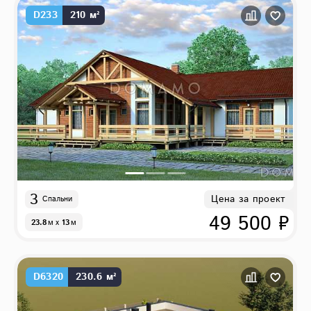
D233
210 м²
3
Цена за проект
Спальни
49 500 ₽
23.8
м
x
13
м
D6320
230.6 м²