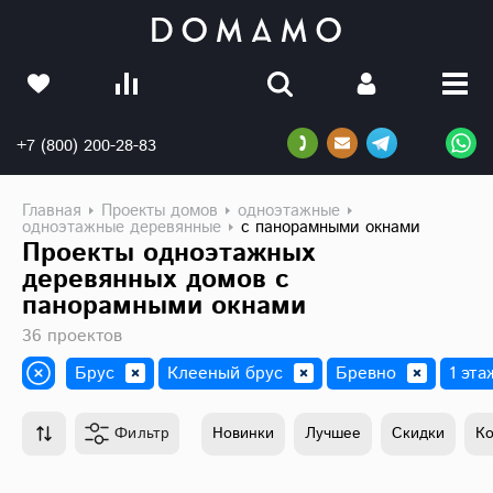
+7 (800) 200-28-83
Главная
Проекты домов
одноэтажные
одноэтажные деревянные
с панорамными окнами
Проекты одноэтажных
деревянных домов с
панорамными окнами
36 проектов
Брус
Клееный брус
Бревно
1 эта
Фильтр
Новинки
Лучшее
Скидки
К