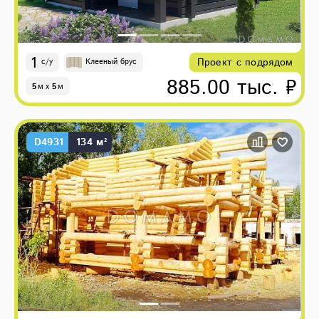
1
Проект с подрядом
с/у
Клееный брус
885.00 тыс. ₽
5
м
x
5
м
D4931
134 м²