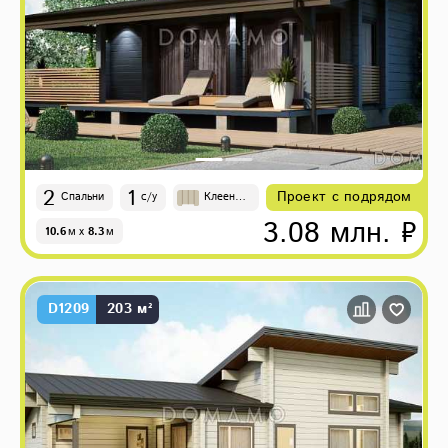
2
1
Проект с подрядом
Спальни
с/у
Клееный
брус
3.08 млн. ₽
10.6
м
x
8.3
м
D1209
203 м²