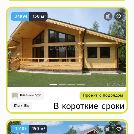
D4994
158 м²
Проект с подрядом
Клееный брус
В короткие сроки
17
м
x
15
м
D5107
150 м²