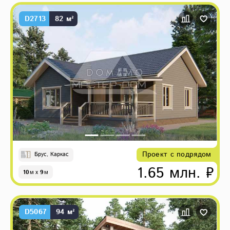
D2713
82 м²
Проект с подрядом
Брус, Каркас
1.65 млн. ₽
10
м
x
9
м
D5067
94 м²