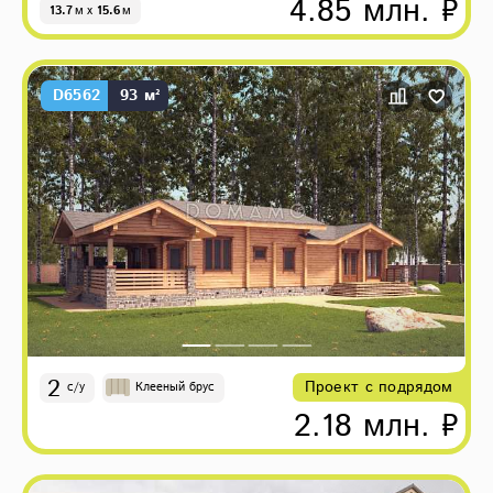
4.85 млн. ₽
13.7
м
x
15.6
м
Деревя
нный ки
рпич
D6562
93 м²
2
Проект с подрядом
с/у
Клееный брус
2.18 млн. ₽