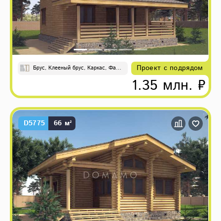
Проект с подрядом
Брус, Клееный брус, Каркас, Фахв
ерк
1.35 млн. ₽
D5775
66 м²