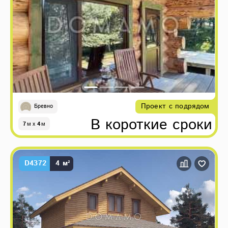
Проект с подрядом
Бревно
В короткие сроки
7
м
x
4
м
D4372
4 м²