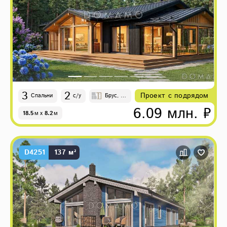
3
2
Проект с подрядом
Спальни
с/у
Брус, К
аркасно
6.09 млн. ₽
18.5
м
x
8.2
м
-панель
ные
D4251
137 м²