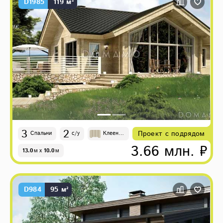
D1985
119 м²
3
2
Проект с подрядом
Спальни
с/у
Клеены
й брус
3.66 млн. ₽
13.0
м
x
10.0
м
D984
95 м²