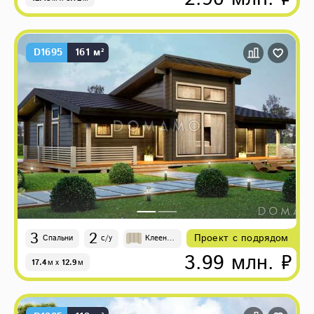
ревянны
й кирпич
D1695
161 м²
3
2
Проект с подрядом
Спальни
с/у
Клеены
й брус
3.99 млн. ₽
17.4
м
x
12.9
м