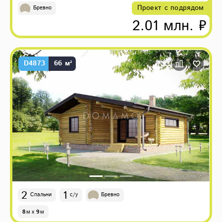
Проект с подрядом
Бревно
2.01 млн. ₽
D4873
66 м²
2
1
Спальни
с/у
Бревно
8
м
x
9
м