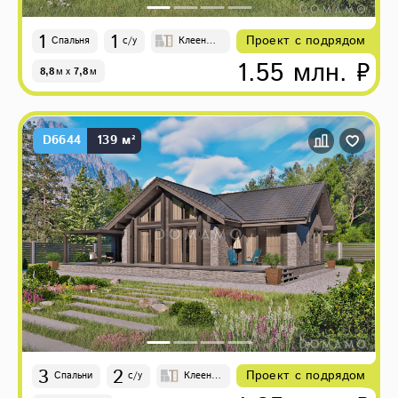
1
1
Проект с подрядом
Спальня
с/у
Клееный
брус, Де
1.55 млн. ₽
8,8
м
x
7,8
м
ревянны
й кирпич
D6644
139 м²
3
2
Проект с подрядом
Спальни
с/у
Клеены
й брус,