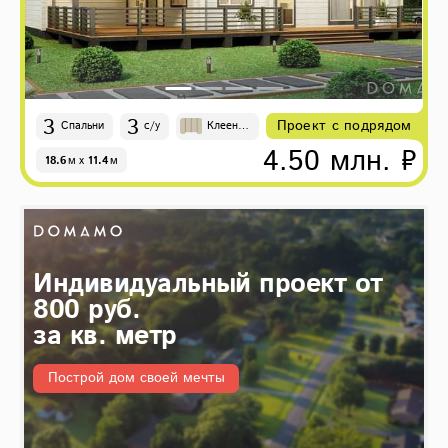
3
3
Проект с подрядом
Спальни
с/у
Клеены
й брус
4.50 млн. ₽
18.6
м
x
11.4
м
Индивидуальный проект от
800 руб.
за кв. метр
Построй дом своей мечты