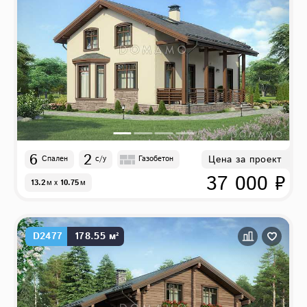
6
2
Цена за проект
Спален
с/у
Газобетон
37 000 ₽
13.2
м
x
10.75
м
D2477
178.55 м²