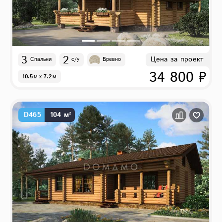
3
2
Цена за проект
Спальни
с/у
Бревно
34 800 ₽
10.5
м
x
7.2
м
D465
104 м²