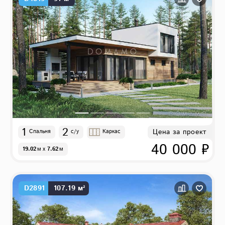
1
2
Цена за проект
Спальня
с/у
Каркас
40 000 ₽
19.02
м
x
7.62
м
D2891
107.19 м²