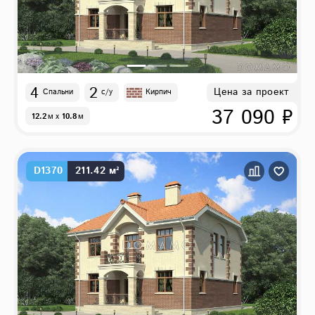
4
2
Цена за проект
Спальни
с/у
Кирпич
37 090 ₽
12.2
м
x
10.8
м
D1370
211.42 м²