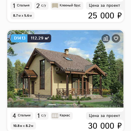
1
2
Цена за проект
Спальня
с/у
Клееный брус
25 000 ₽
8.7
м
x
5.6
м
D1413
112.29 м²
4
1
Цена за проект
Спальни
с/у
Каркас
30 000 ₽
10.8
м
x
8.2
м