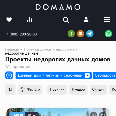
+7 (800) 200-28-83
Главная
Проекты домов
недорогие
недорогие дачные
Проекты недорогих дачных домов
177 проектов
Дачный дом / летний / сезонный
Стоимость
Фильтр
Новинки
Лучшее
Скидки
К
D4819
91 м²