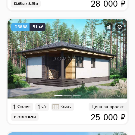
28 000 ₽
13.05
м
x
8.25
м
D5888
51 м²
1
1
Цена за проект
Спальня
с/у
Каркас
25 000 ₽
11.99
м
x
8.9
м