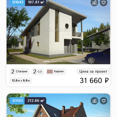
D1043
107.81 м²
2
2
Цена за проект
Спальни
с/у
Кирпич
31 660 ₽
12.8
м
x
8.8
м
D1103
212.86 м²