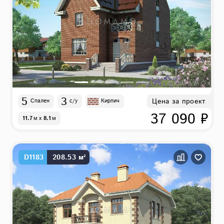
5
3
Цена за проект
Спален
с/у
Кирпич
37 090 ₽
11.7
м
x
8.1
м
D1183
208.53 м²