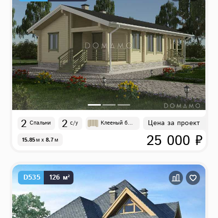
2
2
Цена за проект
Спальни
с/у
Клееный бру
с
25 000 ₽
15.85
м
x
8.7
м
D535
126 м²