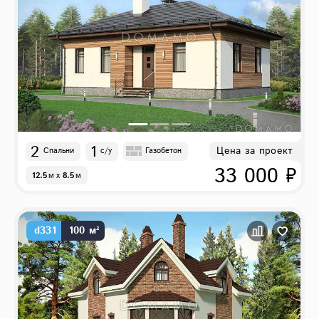
2
1
Цена за проект
Спальни
с/у
Газобетон
33 000 ₽
12.5
м
x
8.5
м
d331
100 м²