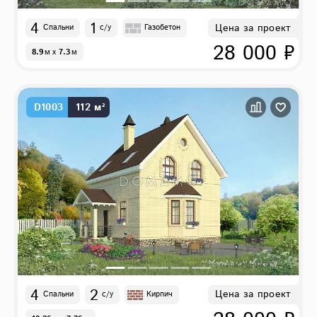
4
1
Цена за проект
Спальни
с/у
Газобетон
28 000 ₽
8.9
м
x
7.3
м
D1003
112 м²
4
2
Цена за проект
Спальни
с/у
Кирпич