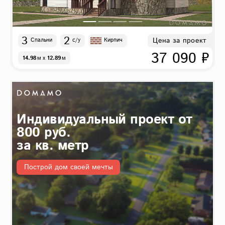
3
2
Цена за проект
Спальни
с/у
Кирпич
37 090 ₽
14.98
м
x
12.89
м
Индивидуальный проект от
800 руб.
за кв. метр
Построй дом своей мечты