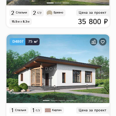
2
2
Цена за проект
Спальни
с/у
Бревно
35 800 ₽
15.5
м
x
8.3
м
D4807
75 м²
1
1
Цена за проект
Спальня
с/у
Кирпич