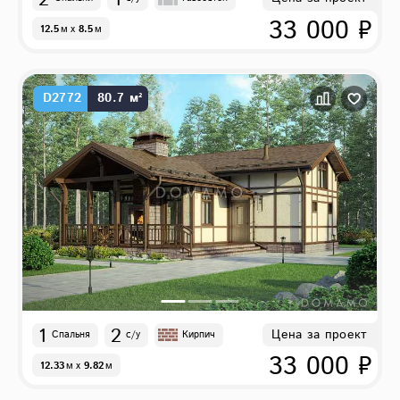
33 000 ₽
12.5
м
x
8.5
м
D2772
80.7 м²
1
2
Цена за проект
Спальня
с/у
Кирпич
33 000 ₽
12.33
м
x
9.82
м