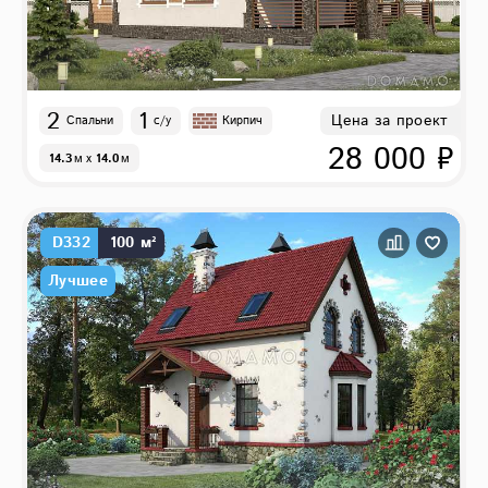
2
1
Цена за проект
Спальни
с/у
Кирпич
28 000 ₽
14.3
м
x
14.0
м
D332
100 м²
Лучшее