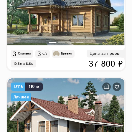
3
3
Цена за проект
Спальни
с/у
Бревно
37 800 ₽
10.6
м
x
8.6
м
D116
110 м²
Лучшее