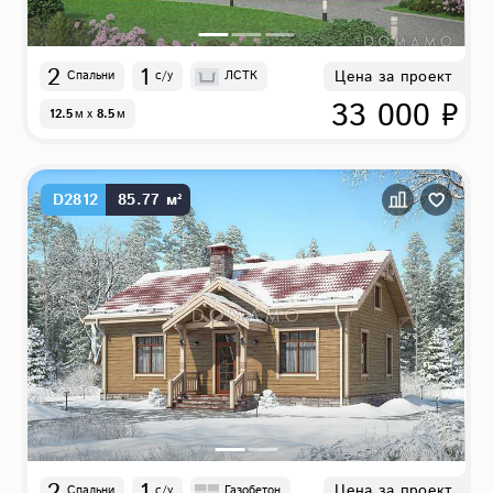
2
1
Цена за проект
Спальни
с/у
ЛСТК
33 000 ₽
12.5
м
x
8.5
м
D2812
85.77 м²
2
1
Цена за проект
Спальни
с/у
Газобетон