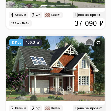
4
2
Цена за проект
Спальни
с/у
Кирпич
37 090 ₽
12.2
м
x
10.8
м
D1133
160.3 м²
3
2
Цена за проект
Спальни
с/у
Кирпич