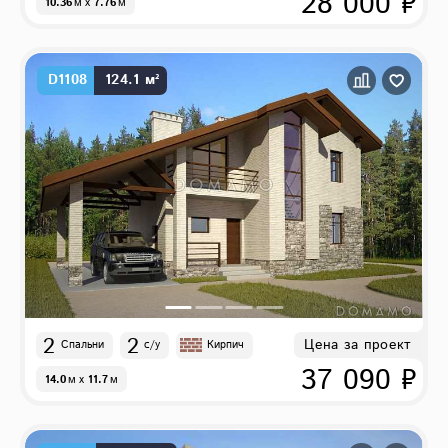
28 000 ₽
10.36
м
x
7.76
м
D1108
124.1 м²
2
2
Цена за проект
Спальни
с/у
Кирпич
37 090 ₽
14.0
м
x
11.7
м