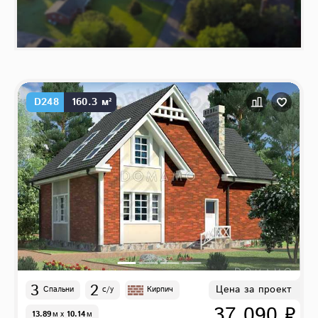
D248
160.3 м²
3
2
Цена за проект
Спальни
с/у
Кирпич
37 090 ₽
13.89
м
x
10.14
м