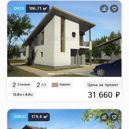
D935
106.71 м²
2
2
Цена за проект
Спальни
с/у
Кирпич
31 660 ₽
12.8
м
x
8.8
м
D2033
179.4 м²