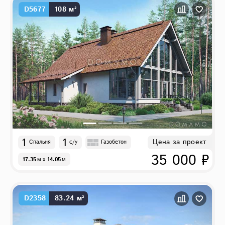
D5677
108 м²
1
1
Цена за проект
Спальня
с/у
Газобетон
35 000 ₽
17.35
м
x
14.05
м
D2358
83.24 м²