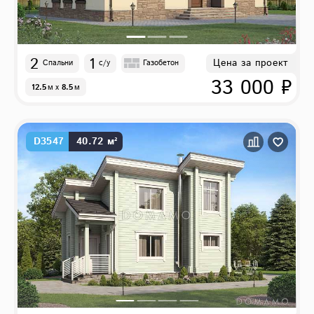
2
1
Цена за проект
Спальни
с/у
Газобетон
33 000 ₽
12.5
м
x
8.5
м
D3547
40.72 м²