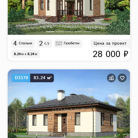
4
2
Цена за проект
Спальни
с/у
Газобетон
28 000 ₽
8.24
м
x
8.24
м
D3370
83.24 м²