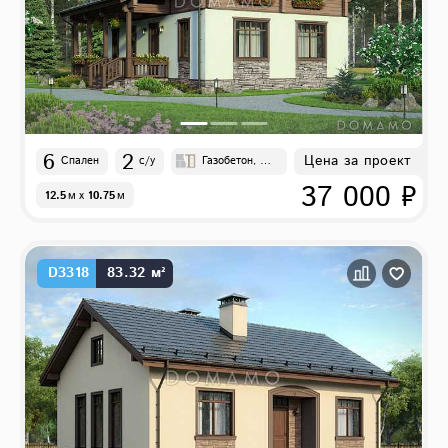
6
2
Цена за проект
Спален
с/у
Газобетон, Бр
ус
37 000 ₽
12.5
м
x
10.75
м
D3318
83.32 м²