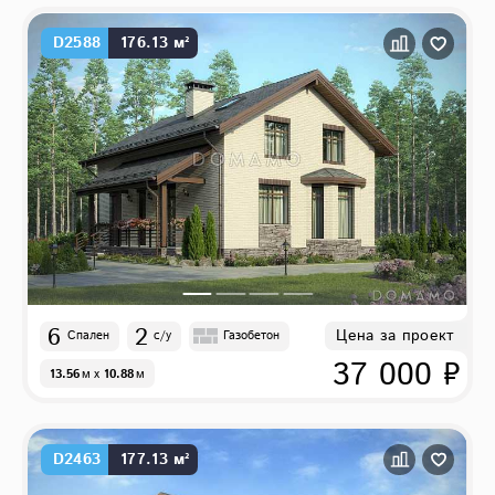
D2588
176.13 м²
6
2
Цена за проект
Спален
с/у
Газобетон
37 000 ₽
13.56
м
x
10.88
м
D2463
177.13 м²