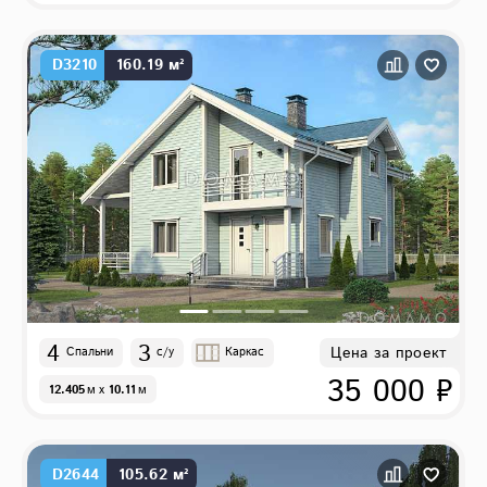
D3210
160.19 м²
4
3
Цена за проект
Спальни
с/у
Каркас
35 000 ₽
12.405
м
x
10.11
м
D2644
105.62 м²