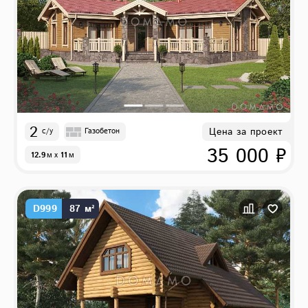
2
Цена за проект
с/у
Газобетон
35 000 ₽
12.9
м
x
11
м
D999
87 м²