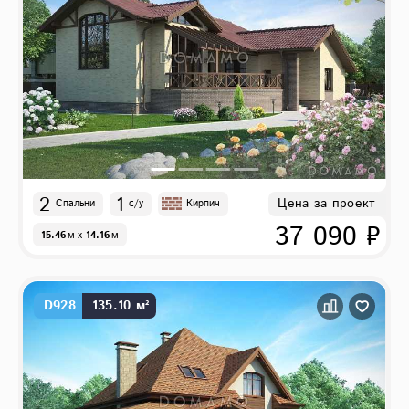
2
1
Цена за проект
Спальни
с/у
Кирпич
37 090 ₽
15.46
м
x
14.16
м
D928
135.10 м²