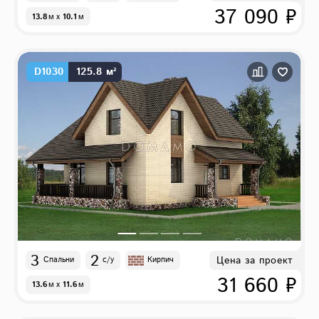
37 090 ₽
13.8
м
x
10.1
м
D1030
125.8 м²
3
2
Цена за проект
Спальни
с/у
Кирпич
31 660 ₽
13.6
м
x
11.6
м