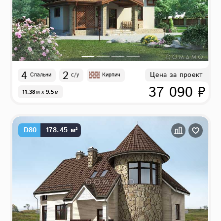
4
2
Цена за проект
Спальни
с/у
Кирпич
37 090 ₽
11.38
м
x
9.5
м
D80
178.45 м²