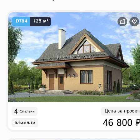
D784
125 м²
4
Цена за проект
Спальни
46 800 
9.1
м
x
9.1
м