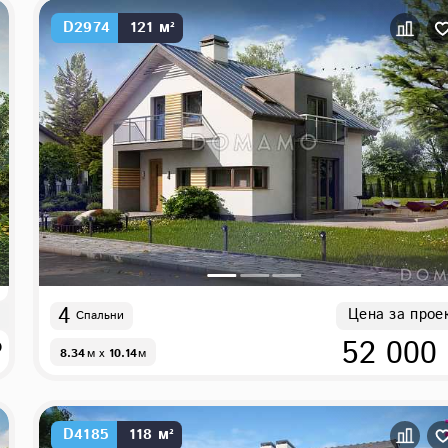
D2974
121 м²
4
Цена за прое
Спальни
₽
52 000
8.34
м
x
10.14
м
D4185
118 м²