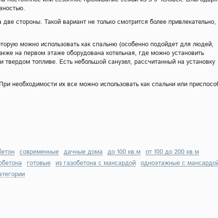
вностью.
 две стороны. Такой вариант не только смотрится более привлекательно,
оторую можно использовать как спальню (особенно подойдет для людей,
акже на первом этаже оборудована котельная, где можно установить
и твердом топливе. Есть небольшой санузел, рассчитанный на установку
ри необходимости их все можно использовать как спальни или приспосо
бетон
современные
дачные дома
до 100 кв.м
от 100 до 200 кв.м
обетона
готовые
из газобетона с мансардой
одноэтажные с мансардо
атегории