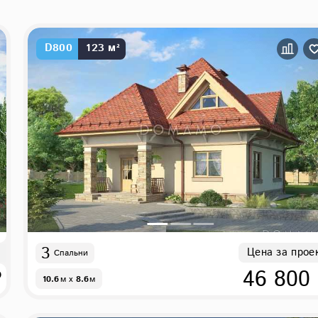
D800
123 м²
3
Цена за прое
Спальни
₽
46 800
10.6
м
x
8.6
м