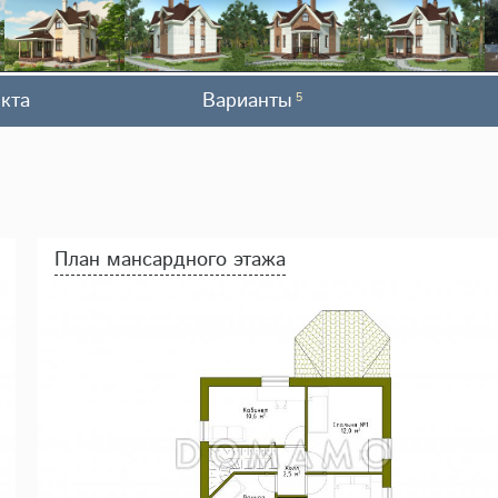
кта
Варианты
5
План мансардного этажа