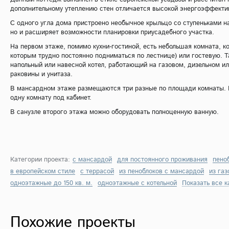
дополнительному утеплению стен отличается высокой энергоэффекти
С одного угла дома пристроено необычное крыльцо со ступеньками на
но и расширяет возможности планировки приусадебного участка.
На первом этаже, помимо кухни-гостиной, есть небольшая комната, к
которым трудно постоянно подниматься по лестнице) или гостевую. Т
напольный или навесной котел, работающий на газовом, дизельном ил
раковины и унитаза.
В мансардном этаже размещаются три разные по площади комнаты. П
одну комнату под кабинет.
В санузле второго этажа можно оборудовать полноценную ванную.
Категории проекта:
с мансардой
для постоянного проживания
пено
в европейском стиле
с террасой
из пеноблоков с мансардой
из газ
одноэтажные до 150 кв. м.
одноэтажные с котельной
Показать все к
Похожие проекты