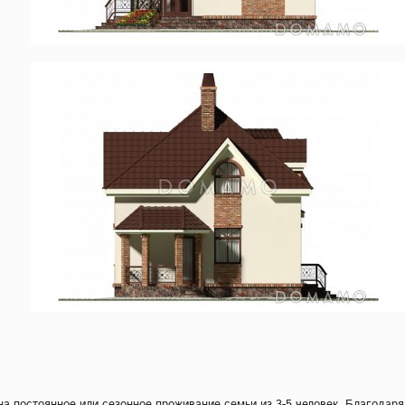
а постоянное или сезонное проживание семьи из 3-5 человек. Благодаря