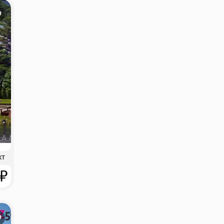
кт
 ₽