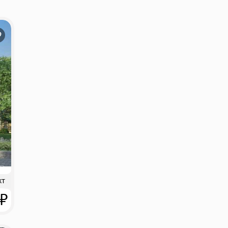
кт
 ₽