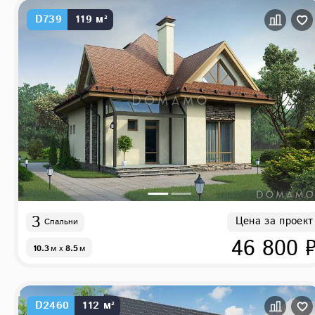
D739
119 м²
3
Цена за проект
Спальни
46 800 
10.3
м
x
8.5
м
D2460
112 м²