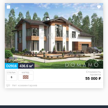
D2916
436.6 м²
Стоимость
спальн.
матер.
проекта
6
55 000 ₽
Нет комментариев