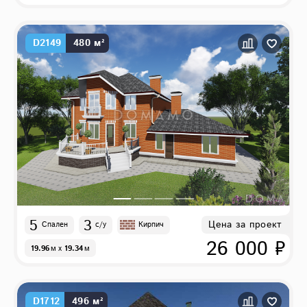
D2149
480 м²
5
3
Цена за проект
Спален
с/у
Кирпич
26 000 ₽
19.96
м
x
19.34
м
D1712
496 м²