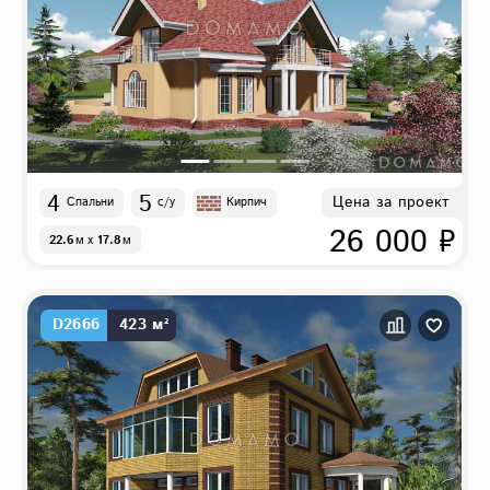
4
5
Цена за проект
Спальни
с/у
Кирпич
26 000 ₽
22.6
м
x
17.8
м
D2666
423 м²