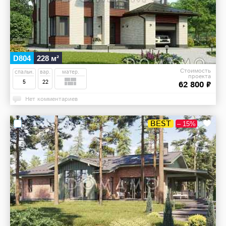
D804
228 м²
Стоимость
спальн.
вар.
матер.
проекта
5
22
62 800 ₽
Нет комментариев
BEST
– 15%