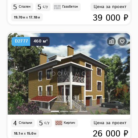
5
5
Цена за проект
Спален
с/у
Газобетон
39 000 ₽
19.70
м
x
17.18
м
D2777
460 м²
4
5
Цена за проект
Спальни
с/у
Кирпич
26 000 ₽
18.1
м
x
15.0
м