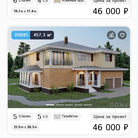
6
4
Цена за проект
Спален
с/у
Клееный брус
46 000 ₽
19.1
м
x
17.4
м
D5083
457.3 м²
5
5
Цена за проект
Спален
с/у
Газобетон
46 000 ₽
21.5
м
x
20.3
м