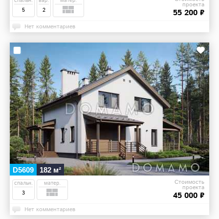
спальн.
вар.
матер.
проекта
5
2
55 200 ₽
Нет комментариев
D5609
182 м²
Стоимость
спальн.
матер.
проекта
3
45 000 ₽
Нет комментариев