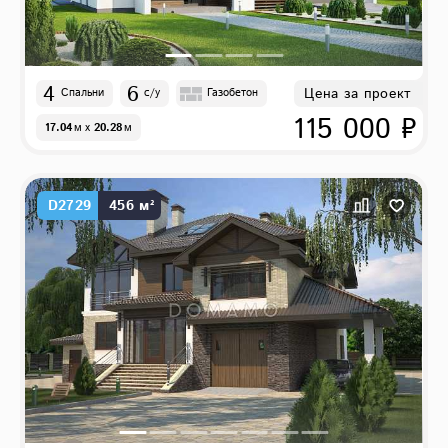
4
6
Цена за проект
Спальни
с/у
Газобетон
115 000 ₽
17.04
м
x
20.28
м
D2729
456 м²