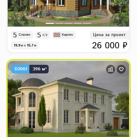
5
5
Цена за проект
Спален
с/у
Кирпич
26 000 ₽
19.9
м
x
15.7
м
D2061
396 м²