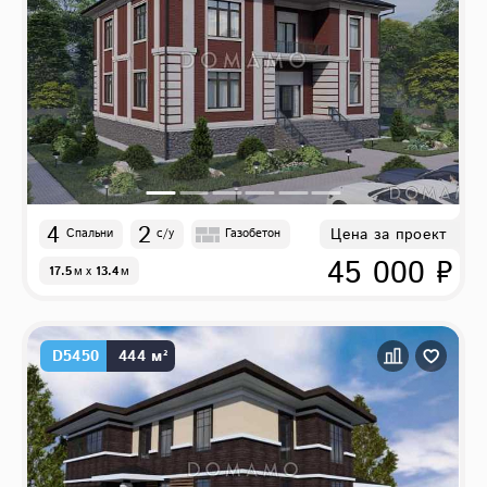
4
2
Цена за проект
Спальни
с/у
Газобетон
45 000 ₽
17.5
м
x
13.4
м
D5450
444 м²