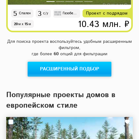
5
3
Проект с подрядом
Спален
с/у
Газобето
н
10.43 млн. ₽
20
м
x
15
м
Для поиска проекта воспользуйтесь удобным расширенным
фильтром,
где более
60
опций для фильтрации
РАСШИРЕННЫЙ ПОДБОР
Популярные проекты домов в
европейском стиле