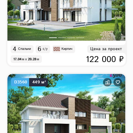
4
6
Цена за проект
Спальни
с/у
Кирпич
122 000 ₽
17.04
м
x
20.28
м
D3560
449 м²