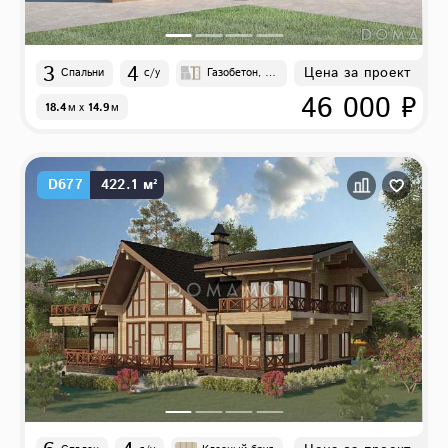
3
4
Цена за проект
Спальни
с/у
Газобетон, К
ирпич
46 000 ₽
18.4
м
x
14.9
м
D677
422.1 м²