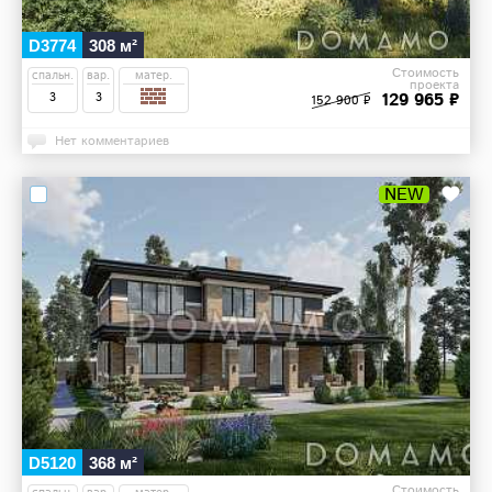
D3774
308 м²
Стоимость
спальн.
вар.
матер.
проекта
129 965 ₽
3
3
152 900 ₽
Нет комментариев
NEW
D5120
368 м²
Стоимость