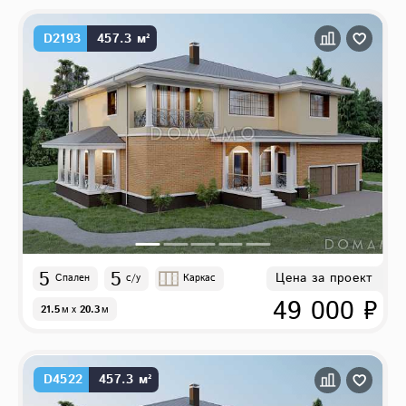
D2193
457.3 м²
5
5
Цена за проект
Спален
с/у
Каркас
49 000 ₽
21.5
м
x
20.3
м
D4522
457.3 м²