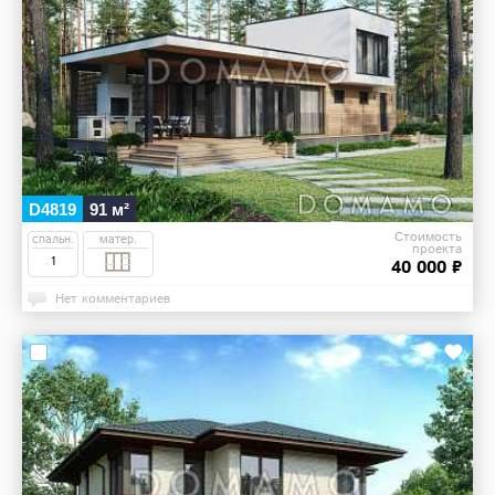
D4819
91 м²
Стоимость
спальн.
матер.
проекта
1
40 000 ₽
Нет комментариев