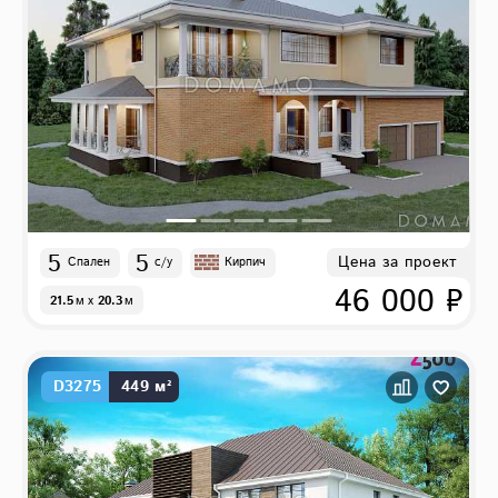
5
5
Цена за проект
Спален
с/у
Кирпич
46 000 ₽
21.5
м
x
20.3
м
D3275
449 м²