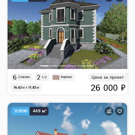
6
2
Цена за проект
Спален
с/у
Кирпич
26 000 ₽
16.62
м
x
11.82
м
D2890
449 м²