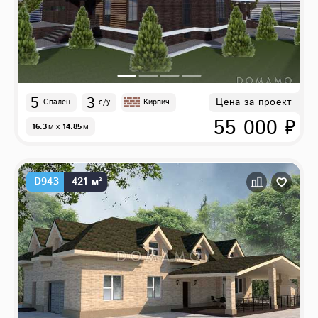
5
3
Цена за проект
Спален
с/у
Кирпич
55 000 ₽
16.3
м
x
14.85
м
D943
421 м²