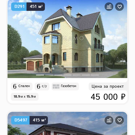
D291
451 м²
6
6
Цена за проект
Спален
с/у
Газобетон
45 000 ₽
18.9
м
x
15.9
м
D5497
415 м²