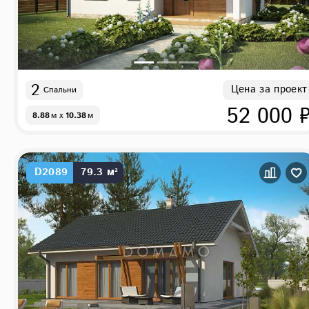
2
Цена за проект
Спальни
52 000 
8.88
м
x
10.38
м
D2089
79.3 м²