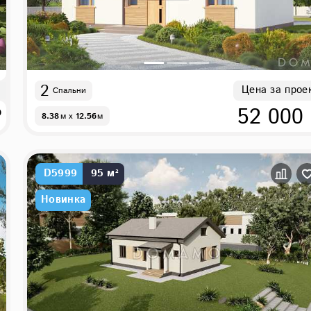
2
Цена за прое
Спальни
₽
52 000
8.38
м
x
12.56
м
D5999
95 м²
Новинка