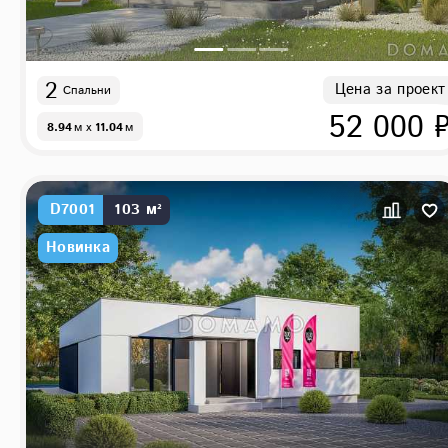
2
Цена за проект
Спальни
52 000 
8.94
м
x
11.04
м
D7001
103 м²
Новинка