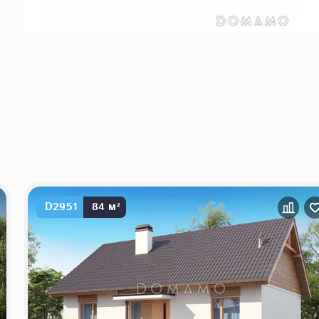
D2951
84 м²