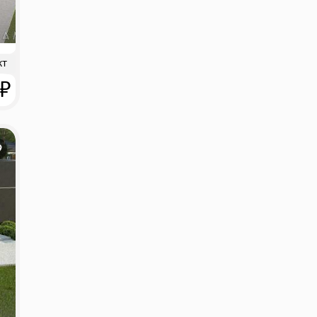
кт
 ₽