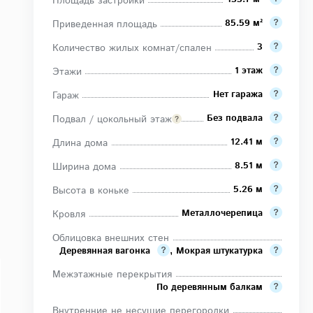
Площадь застройки
85.59 м²
Приведенная площадь
3
Количество жилых комнат/спален
1 этаж
Этажи
Нет гаража
Гараж
Без подвала
Подвал / цокольный этаж
12.41 м
Длина дома
8.51 м
Ширина дома
5.26 м
Высота в коньке
Металлочерепица
Кровля
Облицовка внешних стен
Деревянная вагонка
,
Мокрая штукатурка
Межэтажные перекрытия
По деревянным балкам
Внутренние не несущие перегородки