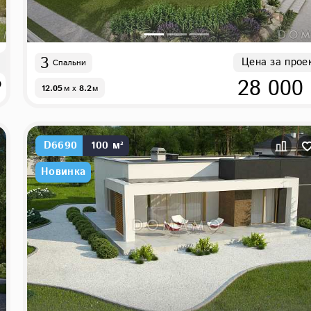
3
Цена за прое
Спальни
₽
28 000
12.05
м
x
8.2
м
D6690
100 м²
Новинка