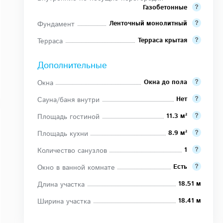
Газобетонные
Ленточный монолитный
Фундамент
Терраса крытая
Терраса
Дополнительные
Окна до пола
Окна
Нет
Сауна/баня внутри
11.3 м²
Площадь гостиной
8.9 м²
Площадь кухни
1
Количество санузлов
Есть
Окно в ванной комнате
18.51 м
Длина участка
18.41 м
Ширина участка