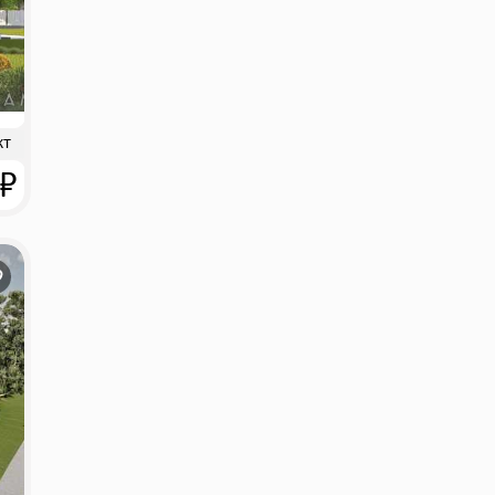
кт
 ₽