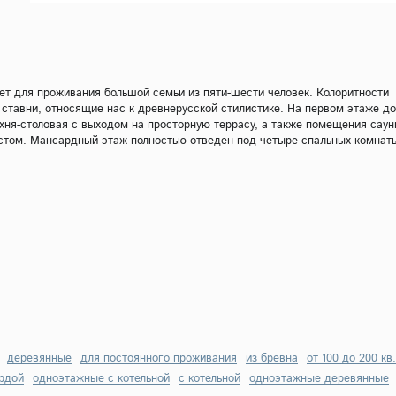
ет для проживания большой семьи из пяти-шести человек. Колоритности
ставни, относящие нас к древнерусской стилистике. На первом этаже д
хня-столовая с выходом на просторную террасу, а также помещения саун
стом. Мансардный этаж полностью отведен под четыре спальных комнаты
деревянные
для постоянного проживания
из бревна
от 100 до 200 кв
рдой
одноэтажные с котельной
с котельной
одноэтажные деревянные