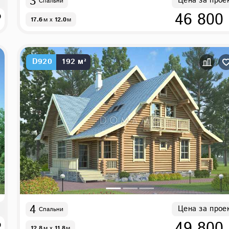
3
Цена за прое
Спальни
₽
46 800
17.6
м
x
12.0
м
D920
192 м²
4
Цена за прое
Спальни
₽
49 800
12.8
м
x
11.8
м