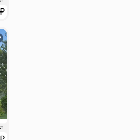
кт
 ₽
кт
 ₽