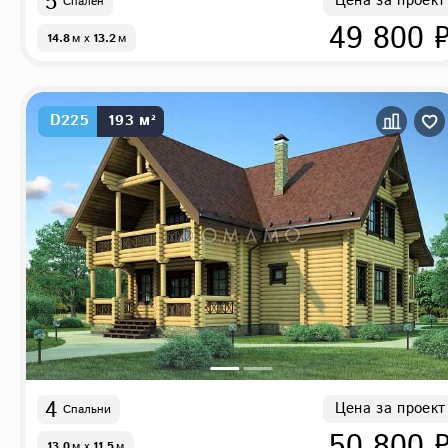
5
Цена за проект
Спален
49 800 
14.8
м
x
13.2
м
D225
193 м²
4
Цена за проект
Спальни
50 800 
13.0
м
x
11.5
м