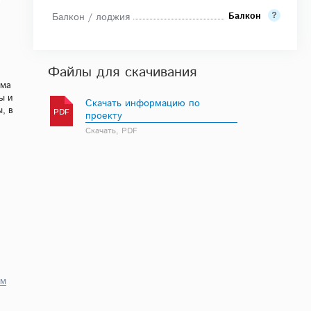
Балкон
Балкон / лоджия
Файлы для скачивания
ома
ы и
Скачать информацию по
, в
PDF
проекту
Скачать, PDF
.м