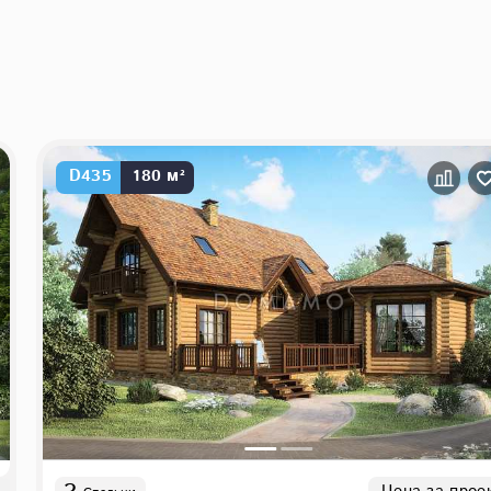
D435
180 м²