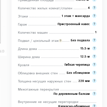
Приведенная площадь
4
Количество жилых комнат/спален
1 этаж + мансарда
Этажи
Пристроенный навес
Гараж
1
Количество машин
Без подвала
Подвал / цокольный этаж
15.5 м
Длина дома
12.5 м
Ширина дома
Гибкая черепица
Кровля
Без облицовки
Облицовка внешних стен
220 мм
Толщина несущих наружных стен
Межэтажные перекрытия
По деревянным балкам
Внутренние не несущие перегородки
Каркасно-обшивные