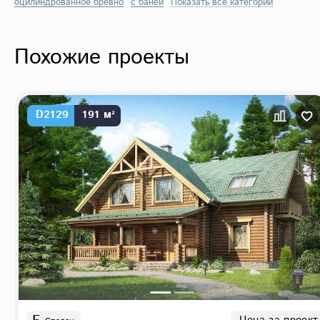
оцилиндрованное бревно
с баней
Показать все категории
Похожие проекты
D2129
191 м²