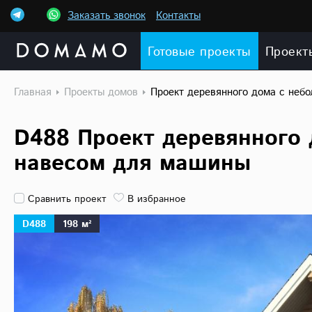
Заказать звонок
Контакты
Готовые проекты
Проект
Главная
Проекты домов
Проект деревянного дома с неб
D488 Проект деревянного 
навесом для машины
Сравнить проект
В избранное
D488
198 м²