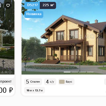
D5217
225 м²
Новинка
5
4
 проект
Спален
с/у
Брус
00 ₽
16
м
x
13.7
м