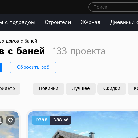
Поиск
ы с подрядом
Строители
Журнал
Дневники 
ых домов с баней
в с баней
133 проекта
Сбросить всё
фильтр
Новинки
Лучшее
Скидки
К
D398
388 м²