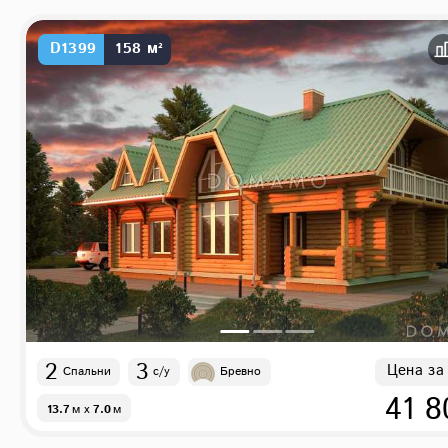
D1399
158 м²
2
3
Цена за
Спальни
с/у
Бревно
41 8
13.7
м
x
7.0
м