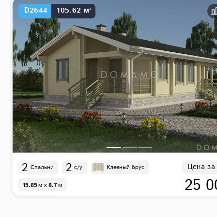
D2644
105.62 м²
2
2
Цена за
Спальни
с/у
Клееный брус
25 0
15.85
м
x
8.7
м