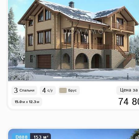
3
4
Цена за
Спальни
с/у
Брус
74 8
15.0
м
x
12.3
м
D888
153 м²