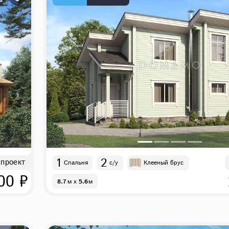
1
2
 проект
Спальня
с/у
Клееный брус
00 ₽
8.7
м
x
5.6
м