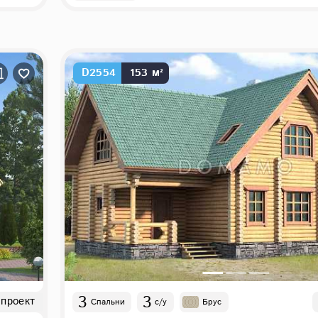
D2554
153 м²
3
3
 проект
Спальни
с/у
Брус