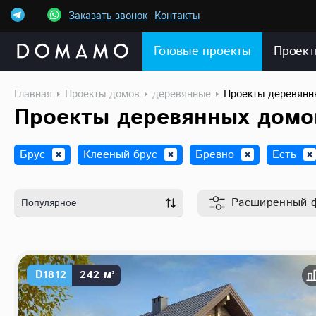
Заказать звонок
Контакты
Готовые проекты
Проект
Главная
Проекты домов
деревянные
Проекты деревянн
Проекты деревянных домо
Брус
Клееный брус
Бревно
Есть
Расширенный
Популярное
D1812
242 м²