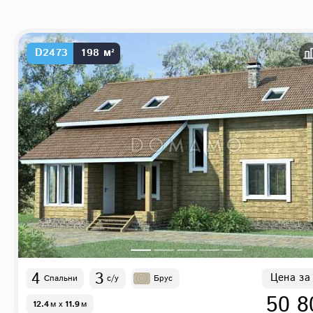
D2473
198 м²
4
3
Цена за
Спальни
с/у
Брус
50 8
12.4
м
x
11.9
м