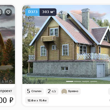
D373
303 м²
5
2
 проект
Спален
с/у
Бревно
00 ₽
12.6
м
x
11.4
м