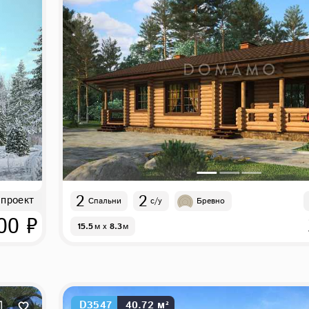
2
2
 проект
Спальни
с/у
Бревно
00 ₽
15.5
м
x
8.3
м
D3547
40.72 м²