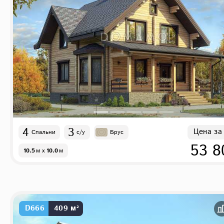
4
3
Цена за
Спальни
с/у
Брус
53 8
10.5
м
x
10.0
м
D666
409 м²