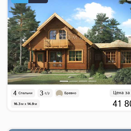
4
3
Цена за
Спальни
с/у
Бревно
41 8
16.3
м
x
14.9
м