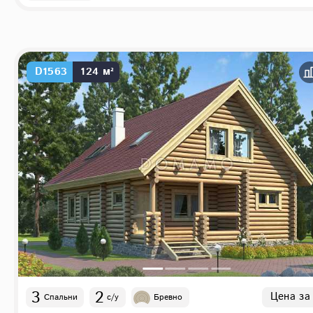
D1563
124 м²
3
2
Цена за
Спальни
с/у
Бревно