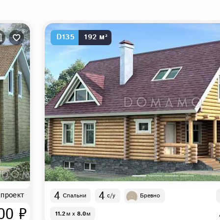
D135
192 м²
4
4
 проект
Спальни
с/у
Бревно
00 ₽
11.2
м
x
8.0
м