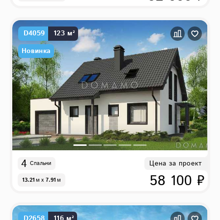
D4059
123 м²
Новинка
4
Цена за проект
Спальни
58 100 ₽
13.21
м
x
7.91
м
D2658
116 м²