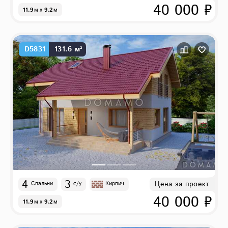
40 000 ₽
11.9
м
x
9.2
м
D5831
131.6 м²
4
3
Цена за проект
Спальни
с/у
Кирпич
40 000 ₽
11.9
м
x
9.2
м