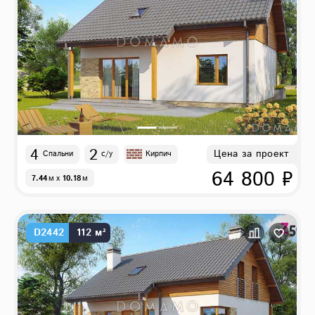
4
2
Цена за проект
Спальни
с/у
Кирпич
64 800 ₽
7.44
м
x
10.18
м
D2442
112 м²