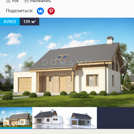
PDF
Распечатать
D2922
139 м²