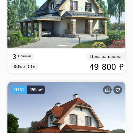
3
Цена за проект
Спальни
49 800 ₽
13.5
м
x
12.6
м
D732
155 м²