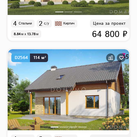
4
2
Цена за проект
Спальни
с/у
Кирпич
64 800 ₽
8.84
м
x
13.78
м
D2564
114 м²