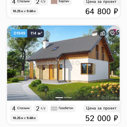
4
2
Цена за проект
Спальни
с/у
Кирпич
64 800 ₽
10.25
м
x
9.68
м
D1949
114 м²
4
2
Цена за проект
Спальни
с/у
Газобетон
52 000 ₽
10.25
м
x
9.68
м