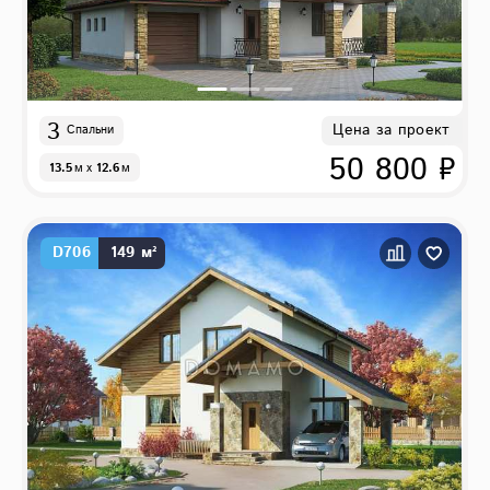
3
Цена за проект
Спальни
50 800 ₽
13.5
м
x
12.6
м
D706
149 м²