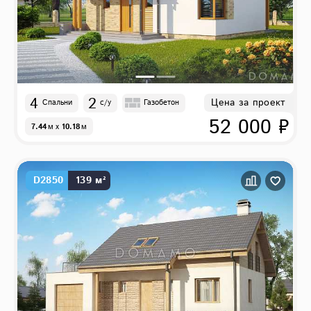
4
2
Цена за проект
Спальни
с/у
Газобетон
52 000 ₽
7.44
м
x
10.18
м
D2850
139 м²