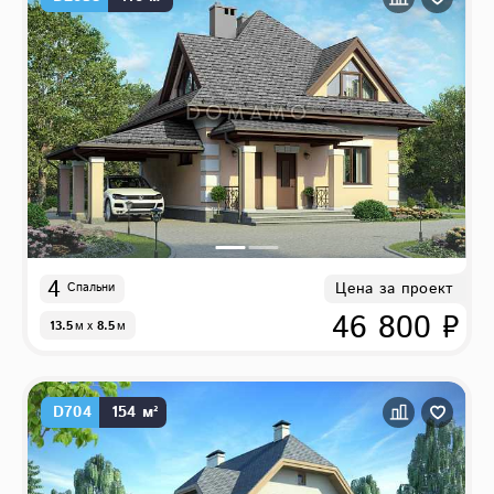
4
Цена за проект
Спальни
46 800 ₽
13.5
м
x
8.5
м
D704
154 м²