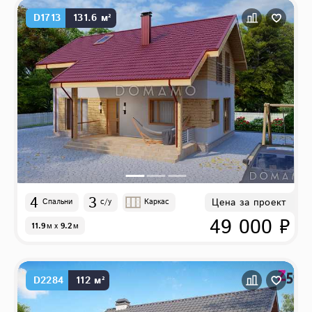
D1713
131.6 м²
4
3
Цена за проект
Спальни
с/у
Каркас
49 000 ₽
11.9
м
x
9.2
м
D2284
112 м²