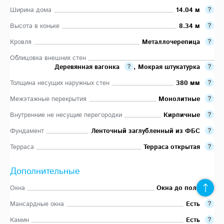
Ширина дома
14.04 м
Высота в коньке
8.34 м
Кровля
Металлочерепица
Облицовка внешних стен
Деревянная вагонка
,
Мокрая штукатурка
Толщина несущих наружных стен
380 мм
Межэтажные перекрытия
Монолитные
Внутренние не несущие перегородки
Кирпичные
Фундамент
Ленточный заглубленный из ФБС
Терраса
Терраса открытая
Дополнительные
Окна
Окна до пола
Мансардные окна
Есть
Камин
Есть