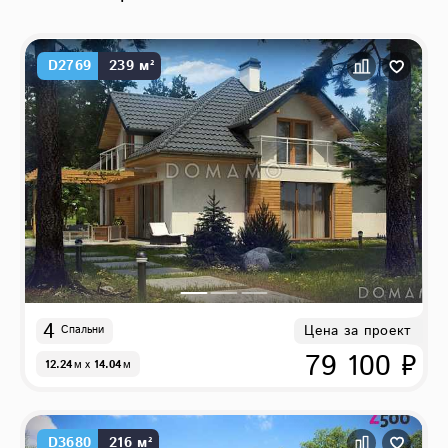
D2769
239 м²
4
Цена за проект
Спальни
79 100 ₽
12.24
м
x
14.04
м
D3680
216 м²