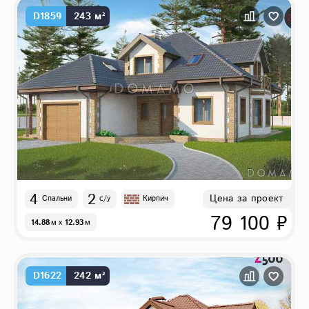
D1859
243 м²
4
2
Цена за проект
Спальни
с/у
Кирпич
79 100 ₽
14.88
м
x
12.93
м
D1622
242 м²