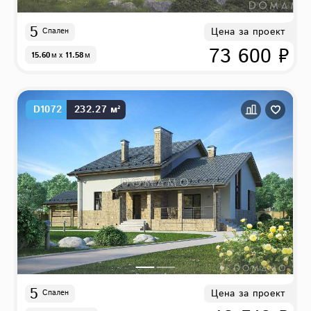
5
Цена за проект
Спален
73 600 ₽
15.60
м
x
11.58
м
D1072
232.27 м²
5
Цена за проект
Спален