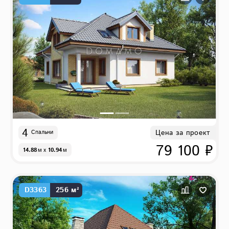
4
Цена за проект
Спальни
79 100 ₽
14.88
м
x
10.94
м
D3363
256 м²