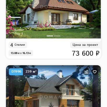
4
Цена за проект
Спальни
73 600 ₽
13.08
м
x
16.13
м
D1996
239 м²