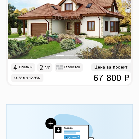
4
2
Цена за проект
Спальни
с/у
Газобетон
67 800 ₽
14.88
м
x
12.93
м