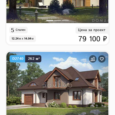
5
Цена за проект
Спален
79 100 ₽
12.24
м
x
14.04
м
D2740
262 м²