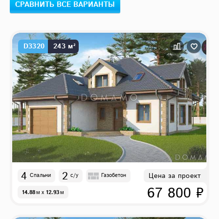
СРАВНИТЬ ВСЕ ВАРИАНТЫ
D3320
243 м²
4
2
Цена за проект
Спальни
с/у
Газобетон
67 800 ₽
14.88
м
x
12.93
м