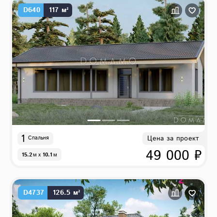
D640
117 м²
1
Цена за проект
Спальня
49 000 ₽
15.2
м
x
10.1
м
D4737
126.5 м²