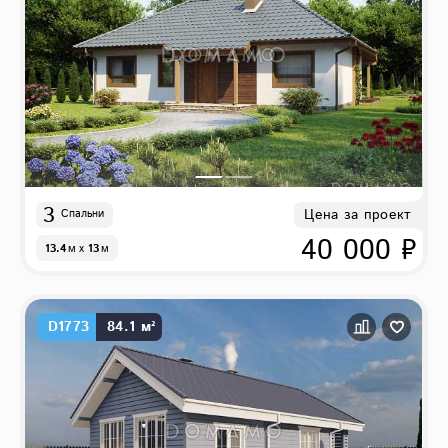
3
Цена за проект
Спальни
40 000 ₽
13.4
м
x
13
м
D1773
84.1 м²