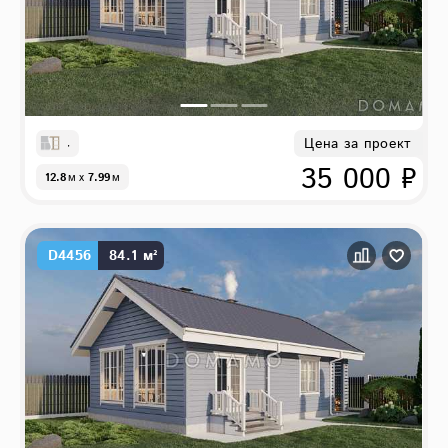
Цена за проект
,
35 000 ₽
12.8
м
x
7.99
м
D4456
84.1 м²