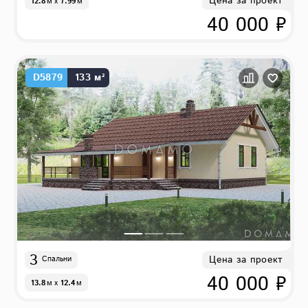
Цена за проект
12.8
м
x
7.99
м
40 000 ₽
D5879
133 м²
3
Цена за проект
Спальни
40 000 ₽
13.8
м
x
12.4
м