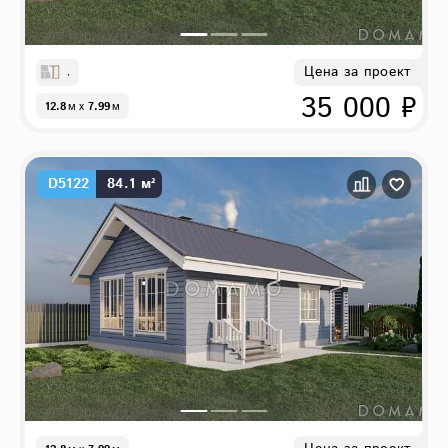
Цена за проект
,
35 000 ₽
12.8
м
x
7.99
м
D5122
84.1 м²