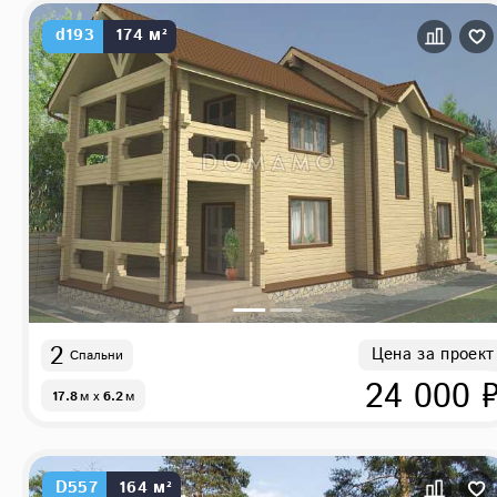
d193
174 м²
2
Цена за проект
Спальни
24 000 
17.8
м
x
6.2
м
D557
164 м²