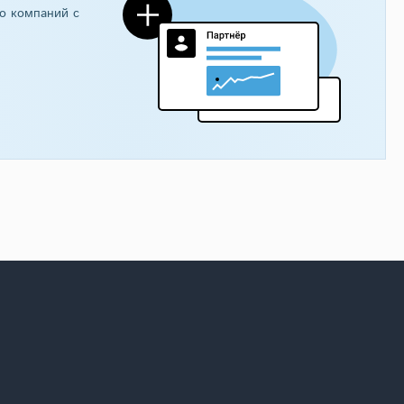
о компаний с
подвальным этажом и
PDF
Распечатать
Подготовка проекта:
Готов к отправке