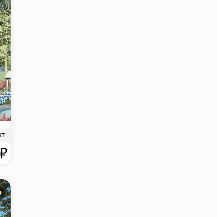
кт
 ₽