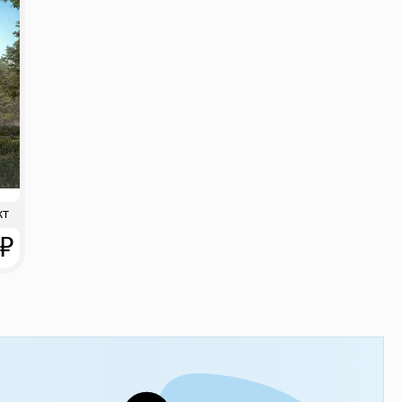
кт
 ₽