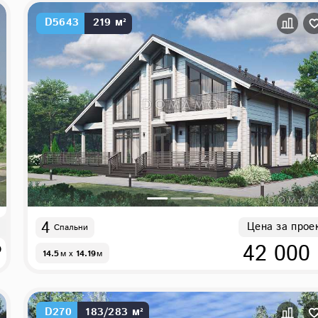
D5643
219 м²
4
Цена за прое
Спальни
₽
42 000
14.5
м
x
14.19
м
D270
183/283 м²