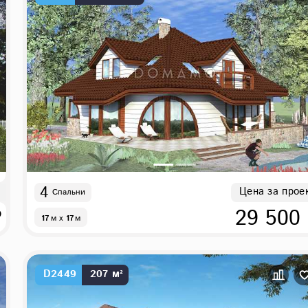
4
Цена за прое
Спальни
₽
29 500
17
м
x
17
м
D2449
207 м²