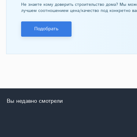
Не знаете кому доверить строительство дома? Мы мож
лучшем соотношением цена/качество под конкретно ва
Подобрать
D193 Проект двухэтажного
холодным чердаком
Сравнить проект
В избранное
D193
174 м²