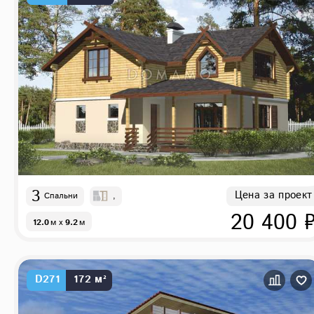
3
Цена за проект
Спальни
,
20 400 
12.0
м
x
9.2
м
D271
172 м²