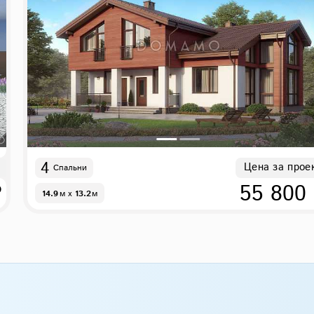
4
Цена за прое
Спальни
₽
55 800
14.9
м
x
13.2
м