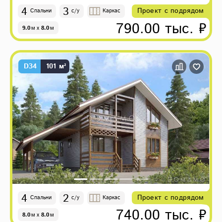
4
3
Проект с подрядом
Спальни
с/у
Каркас
790.00 тыс. ₽
9.0
м
x
8.0
м
D34
101 м²
4
2
Проект с подрядом
Спальни
с/у
Каркас
740.00 тыс. ₽
8.0
м
x
8.0
м