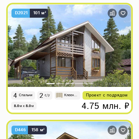
D2021
101 м²
4
2
Проект с подрядом
Спальни
с/у
Клеены
й брус
4.75 млн. ₽
8.0
м
x
8.0
м
D446
158 м²