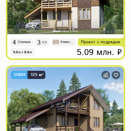
4
3
Проект с подрядом
Спальни
с/у
Клеены
й брус
5.09 млн. ₽
9.0
м
x
8.0
м
D1881
125 м²