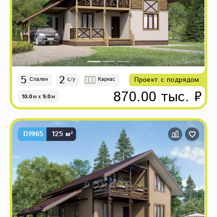
5
2
Проект с подрядом
Спален
с/у
Каркас
870.00 тыс. ₽
10.0
м
x
9.0
м
D1965
125 м²