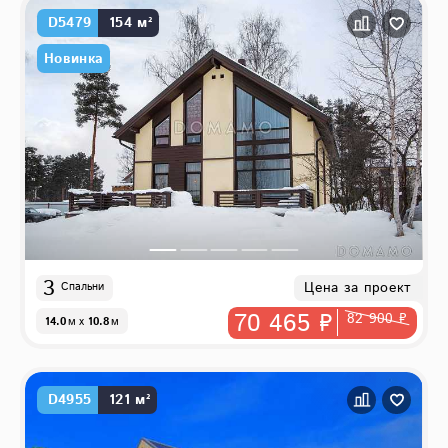
D5479
154 м²
Новинка
3
Цена за проект
Спальни
70 465 ₽
82 900 ₽
14.0
м
x
10.8
м
D4955
121 м²