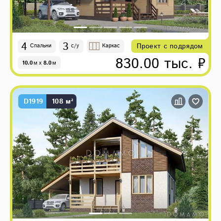
4
3
Проект с подрядом
Спальни
с/у
Каркас
830.00 тыс. ₽
10.0
м
x
8.0
м
D1919
108 м²