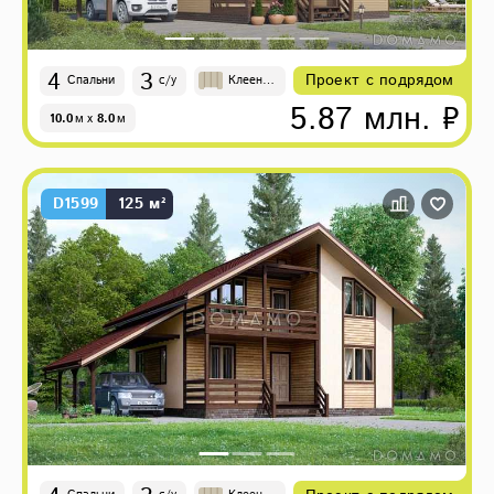
4
3
Проект с подрядом
Спальни
с/у
Клеены
й брус
5.87 млн. ₽
10.0
м
x
8.0
м
D1599
125 м²