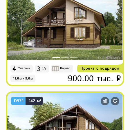
4
3
Проект с подрядом
Спальни
с/у
Каркас
900.00 тыс. ₽
11.0
м
x
9.0
м
D971
142 м²