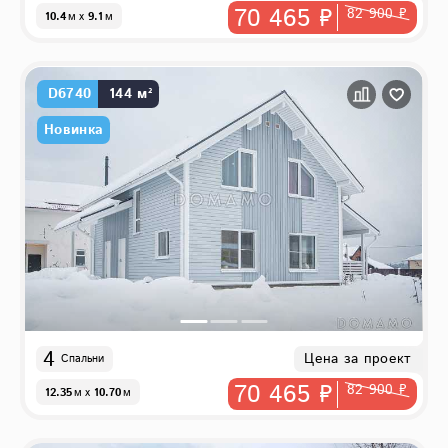
70 465 ₽
82 900 ₽
10.4
м
x
9.1
м
D6740
144 м²
Новинка
4
Цена за проект
Спальни
70 465 ₽
82 900 ₽
12.35
м
x
10.70
м