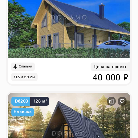
4
Цена за проект
Спальни
40 000 ₽
11.5
м
x
9.2
м
D6203
128 м²
Новинка