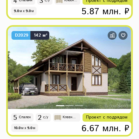
4
3
Проект с подрядом
Спальни
с/у
Клеены
й брус
5.87 млн. ₽
9.0
м
x
9.0
м
D2029
142 м²
5
2
Проект с подрядом
Спален
с/у
Клееный
брус
6.67 млн. ₽
10.0
м
x
9.0
м