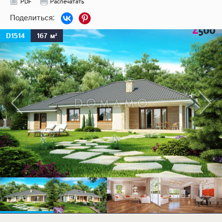
PDF
Распечатать
D1514
167 м²