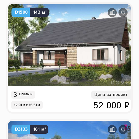
D1500
143 м²
3
Цена за проект
Спальни
52 000 ₽
12.01
м
x
16.51
м
D3133
181 м²