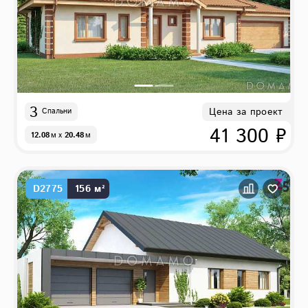
3
Цена за проект
Спальни
41 300 ₽
12.08
м
x
20.48
м
D2775
156 м²