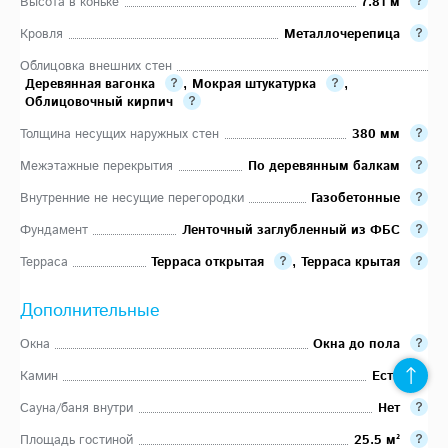
Высота в коньке
7.81 м
Кровля
Металлочерепица
Облицовка внешних стен
Деревянная вагонка
,
Мокрая штукатурка
,
Облицовочный кирпич
Толщина несущих наружных стен
380 мм
Межэтажные перекрытия
По деревянным балкам
Внутренние не несущие перегородки
Газобетонные
Фундамент
Ленточный заглубленный из ФБС
Терраса
Терраса открытая
,
Терраса крытая
Дополнительные
Окна
Окна до пола
Камин
Есть
Сауна/баня внутри
Нет
Площадь гостиной
25.5 м²