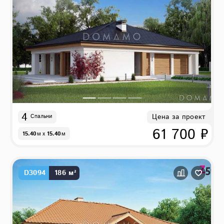
4
Цена за проект
Спальни
61 700 ₽
15.40
м
x
15.40
м
D3094
186 м²