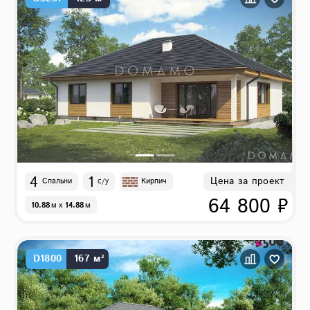
4
1
Цена за проект
Спальни
с/у
Кирпич
64 800 ₽
10.88
м
x
14.88
м
D1800
167 м²