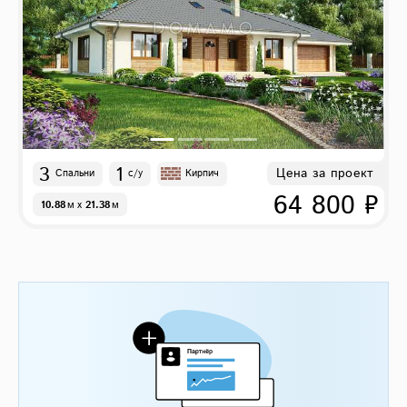
3
1
Цена за проект
Спальни
с/у
Кирпич
64 800 ₽
10.88
м
x
21.38
м