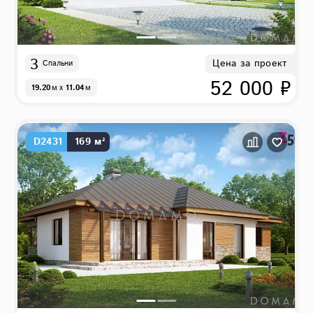
3
Цена за проект
Спальни
52 000 ₽
19.20
м
x
11.04
м
D2431
169 м²