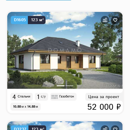
D1605
123 м²
4
1
Цена за проект
Спальни
с/у
Газобетон
52 000 ₽
10.88
м
x
14.88
м
D3237
123 м²