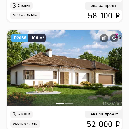
3
Цена за проект
Спальни
58 100 ₽
16.14
м
x
15.54
м
D2036
166 м²
3
Цена за проект
Спальни
52 000 ₽
21.64
м
x
10.44
м