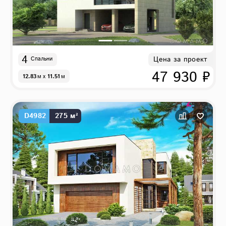
4
Цена за проект
Спальни
47 930 ₽
12.83
м
x
11.51
м
D4982
275 м²