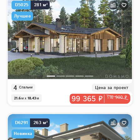
D5025
281 м²
Лучшее
4
Цена за проект
Спальни
99 365 ₽
116 900 ₽
21.6
м
x
18.43
м
D6291
263 м²
Новинка