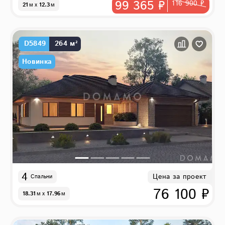
99 365 ₽
116 900 ₽
21
м
x
12.3
м
D5849
264 м²
Новинка
4
Цена за проект
Спальни
76 100 ₽
18.31
м
x
17.96
м