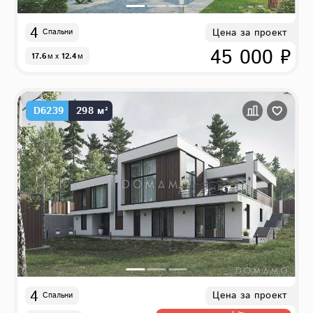
4
Цена за проект
Спальни
45 000 ₽
17.6
м
x
12.4
м
D6239
298 м²
4
Цена за проект
Спальни