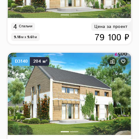
4
Цена за проект
Спальни
79 100 ₽
9.18
м
x
9.61
м
D3140
204 м²