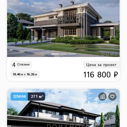
4
Цена за проект
Спальни
116 800 ₽
18.46
м
x
16.26
м
D5694
271 м²