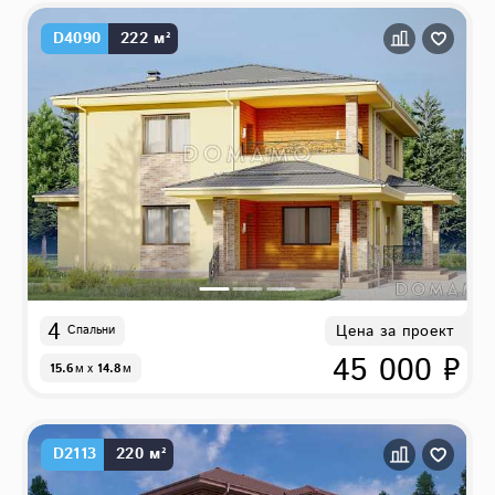
D4090
222 м²
4
Цена за проект
Спальни
45 000 ₽
15.6
м
x
14.8
м
D2113
220 м²