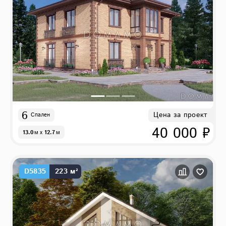
6
Цена за проект
Спален
40 000 ₽
13.0
м
x
12.7
м
D5835
223 м²