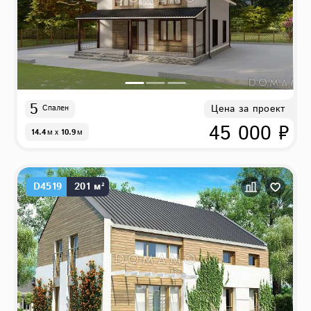
5
Цена за проект
Спален
45 000 ₽
14.4
м
x
10.9
м
D4519
201 м²