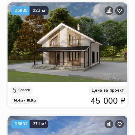
D5835
223 м²
5
Цена за проект
Спален
45 000 ₽
14.4
м
x
10.9
м
D5832
271 м²