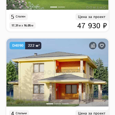
5
Цена за проект
Спален
47 930 ₽
17.31
м
x
16.05
м
D4090
222 м²
4
Цена за проект
Спальни