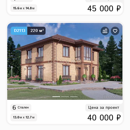
45 000 ₽
15.6
м
x
14.8
м
D2113
220 м²
6
Цена за проект
Спален
40 000 ₽
13.0
м
x
12.7
м