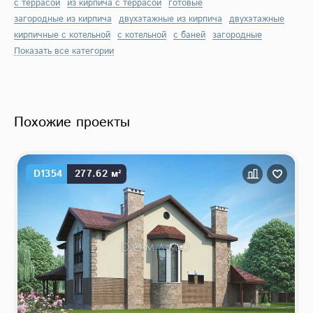
с террасой
из кирпича с террасой
готовые
загородные из кирпича
двухэтажные из кирпича
двухэтажные
кирпичные с котельной
с котельной
с баней
загородные
Показать все категории
Похожие проекты
D1354
277.62 м²