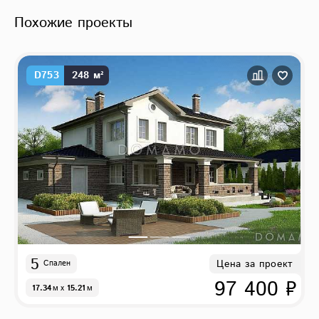
Похожие проекты
D753
248 м²
5
Цена за проект
Спален
97 400 ₽
17.34
м
x
15.21
м