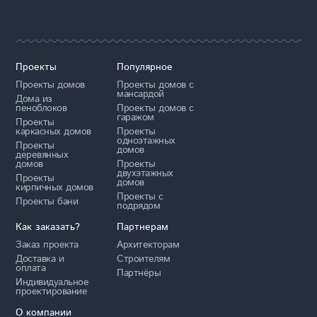
Проекты
Популярное
Проекты домов
Проекты домов с
мансардой
Дома из
пеноблоков
Проекты домов с
гаражом
Проекты
каркасных домов
Проекты
одноэтажных
Проекты
домов
деревянных
домов
Проекты
двухэтажных
Проекты
домов
кирпичных домов
Проекты с
Проекты бани
подрядом
Как заказать?
Партнерам
Заказ проекта
Архитекторам
Доставка и
Строителям
оплата
Партнёры
Индивидуальное
проектирование
О компании