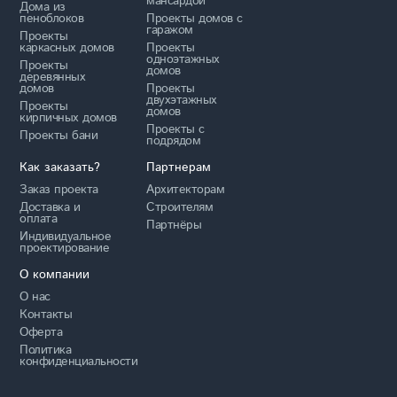
мансардой
Дома из
пеноблоков
Проекты домов с
гаражом
Проекты
каркасных домов
Проекты
одноэтажных
Проекты
домов
деревянных
домов
Проекты
двухэтажных
Проекты
домов
кирпичных домов
Проекты с
Проекты бани
подрядом
Как заказать?
Партнерам
Заказ проекта
Архитекторам
Доставка и
Строителям
оплата
Партнёры
Индивидуальное
проектирование
О компании
О нас
Контакты
Оферта
Политика
конфиденциальности