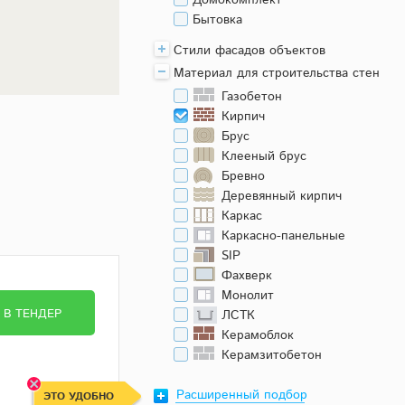
Домокомплект
Бытовка
Стили фасадов объектов
Материал для строительства стен
Газобетон
Кирпич
Брус
Клееный брус
Бревно
Деревянный кирпич
Каркас
Каркасно-панельные
SIP
Фахверк
Монолит
В ТЕНДЕР
ЛСТК
Керамоблок
Керамзитобетон
Расширенный подбор
ЭТО УДОБНО