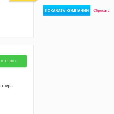
Сбросить
В ТЕНДЕР
артнера