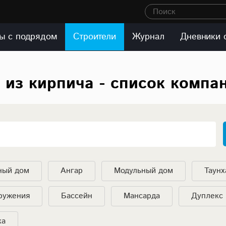
Поиск
ы с подрядом
Строители
Журнал
Дневники 
 из кирпича - список компа
ный дом
Ангар
Модульный дом
Таунх
ружения
Бассейн
Мансарда
Дуплекс
ка