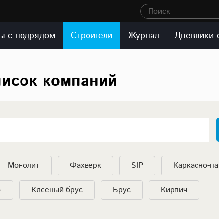
Поиск
ы с подрядом
Строители
Журнал
Дневники 
писок компаний
Монолит
Фахверк
SIP
Каркасно-п
о
Клееный брус
Брус
Кирпич