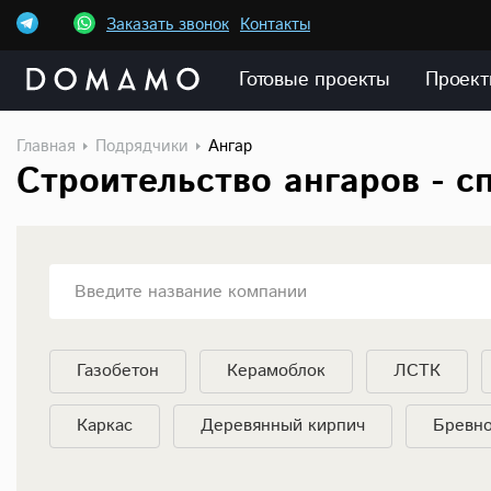
Заказать звонок
Контакты
Готовые проекты
Проект
Главная
Подрядчики
Ангар
Строительство ангаров - с
Введите название компании
Газобетон
Керамоблок
ЛСТК
Каркас
Деревянный кирпич
Бревн