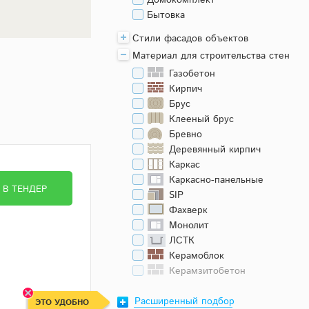
Домокомплект
Бытовка
Стили фасадов объектов
Материал для строительства стен
Газобетон
Кирпич
Брус
Клееный брус
Бревно
Деревянный кирпич
Каркас
Каркасно-панельные
В ТЕНДЕР
SIP
Фахверк
Монолит
ЛСТК
Керамоблок
Керамзитобетон
Расширенный подбор
ЭТО УДОБНО