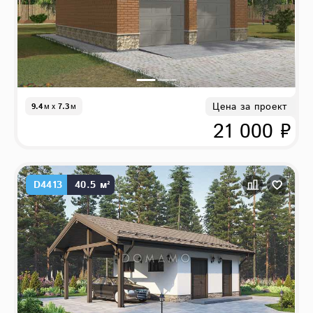
Цена за проект
9.4
м
x
7.3
м
21 000 ₽
D4413
40.5 м²