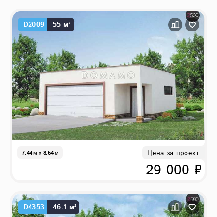
D2009
55 м²
Цена за проект
7.44
м
x
8.64
м
29 000 ₽
D4353
46.1 м²