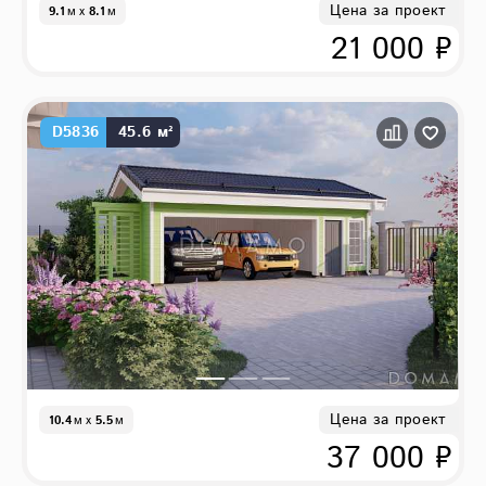
Цена за проект
9.1
м
x
8.1
м
21 000 ₽
D5836
45.6 м²
Цена за проект
10.4
м
x
5.5
м
37 000 ₽