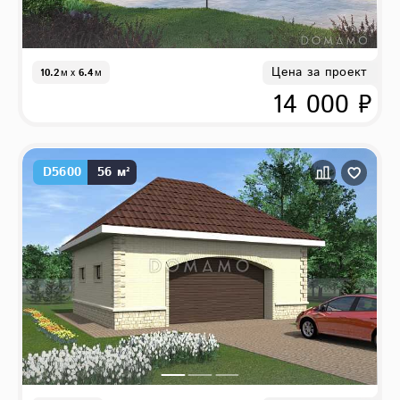
Цена за проект
10.2
м
x
6.4
м
14 000 ₽
D5600
56 м²