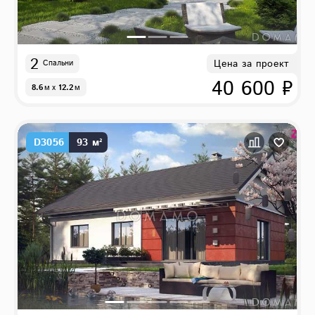
2
Цена за проект
Спальни
40 600 ₽
8.6
м
x
12.2
м
D3056
93 м²