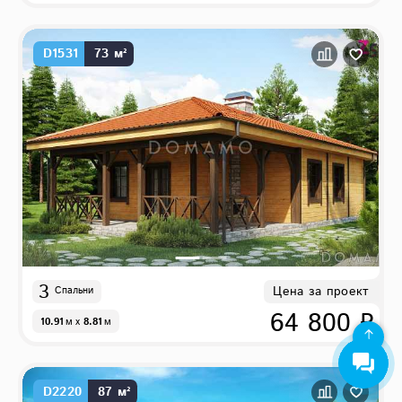
D1531
73 м²
3
Цена за проект
Спальни
64 800 ₽
10.91
м
x
8.81
м
D2220
87 м²