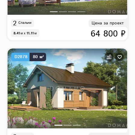
2
Цена за проект
Спальни
64 800 ₽
8.41
м
x
11.11
м
D2878
80 м²