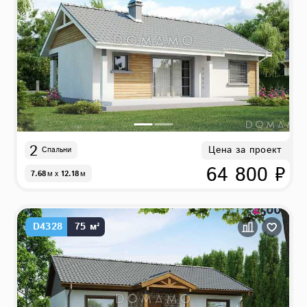
2
Цена за проект
Спальни
64 800 ₽
7.68
м
x
12.18
м
D4328
75 м²