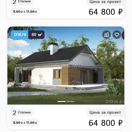
2
Цена за проект
Спальни
64 800 ₽
8.64
м
x
11.64
м
D1876
80 м²
2
Цена за проект
Спальни
64 800 ₽
8.64
м
x
11.64
м