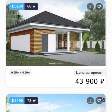
D5250
66 м²
Цена за проект
9.25
м
x
8.20
м
43 900 ₽
D3496
72 м²