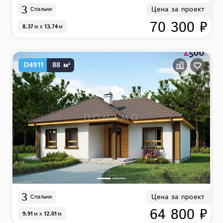
3
Цена за проект
Спальни
70 300 ₽
8.37
м
x
13.74
м
D4911
88 м²
3
Цена за проект
Спальни
64 800 ₽
9.91
м
x
12.01
м