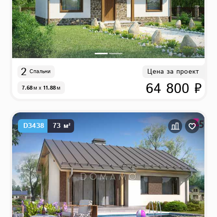
2
Цена за проект
Спальни
64 800 ₽
7.68
м
x
11.88
м
D3438
73 м²