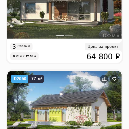
3
Цена за проект
Спальни
64 800 ₽
8.28
м
x
12.18
м
D2060
77 м²