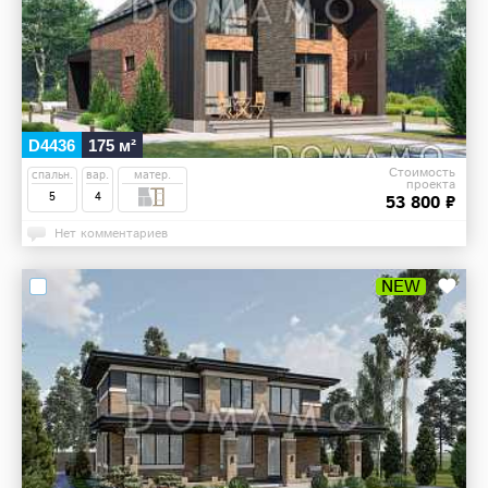
D4436
175 м²
Стоимость
спальн.
вар.
матер.
проекта
5
4
53 800 ₽
Нет комментариев
NEW