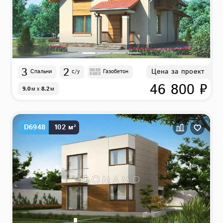
3
2
Цена за проект
Спальни
с/у
Газобетон
46 800 ₽
9.0
м
x
8.2
м
D6948
102 м²