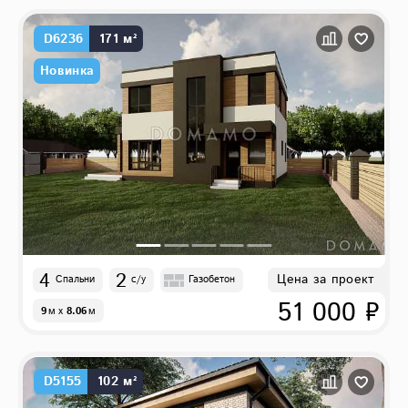
D6236
171 м²
Новинка
4
2
Цена за проект
Спальни
с/у
Газобетон
51 000 ₽
9
м
x
8.06
м
D5155
102 м²