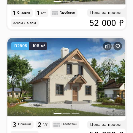
1
1
Цена за проект
Спальня
с/у
Газобетон
52 000 ₽
8.92
м
x
7.72
м
D2608
108 м²
3
2
Цена за проект
Спальни
с/у
Газобетон