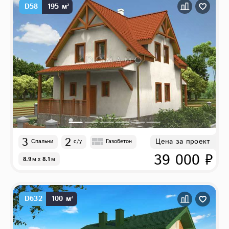
D58
195 м²
3
2
Цена за проект
Спальни
с/у
Газобетон
39 000 ₽
8.9
м
x
8.1
м
D632
100 м²