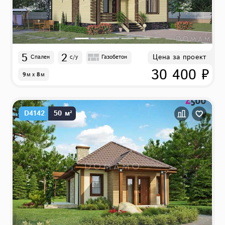
5
2
Цена за проект
Спален
с/у
Газобетон
30 400 ₽
9
м
x
8
м
D4142
50 м²