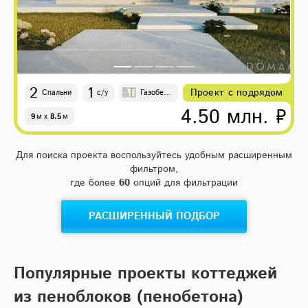
2
1
Проект с подрядом
Спальни
с/у
Газобето
н, Моно
4.50 млн. ₽
9
м
x
8.5
м
лит
Для поиска проекта воспользуйтесь удобным расширенным
фильтром,
где более
60
опций для фильтрации
РАСШИРЕННЫЙ ПОДБОР
Популярные проекты коттеджей
из пеноблоков (пенобетона)