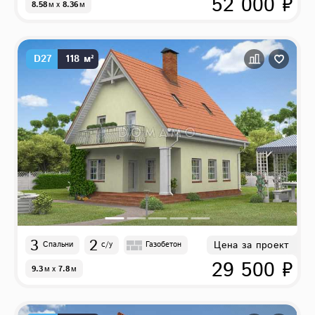
52 000 ₽
8.58
м
x
8.36
м
D27
118 м²
3
2
Цена за проект
Спальни
с/у
Газобетон
29 500 ₽
9.3
м
x
7.8
м