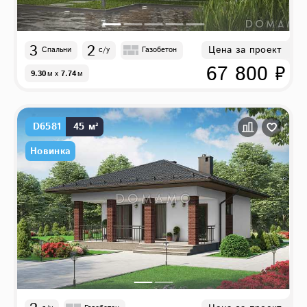
3
2
Цена за проект
Спальни
с/у
Газобетон
67 800 ₽
9.30
м
x
7.74
м
D6581
45 м²
Новинка