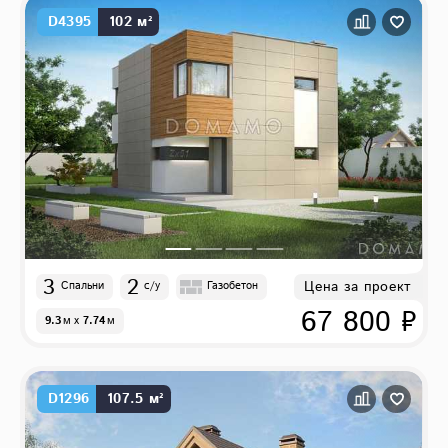
D4395
102 м²
3
2
Цена за проект
Спальни
с/у
Газобетон
67 800 ₽
9.3
м
x
7.74
м
D1296
107.5 м²