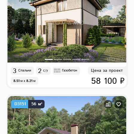
3
2
Цена за проект
Спальни
с/у
Газобетон
58 100 ₽
8.51
м
x
8.21
м
D3151
56 м²