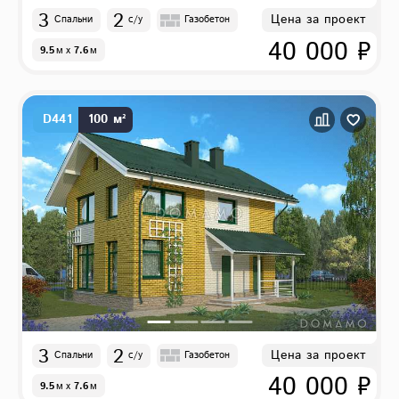
3
2
Цена за проект
Спальни
с/у
Газобетон
40 000 ₽
9.5
м
x
7.6
м
D441
100 м²
3
2
Цена за проект
Спальни
с/у
Газобетон
40 000 ₽
9.5
м
x
7.6
м