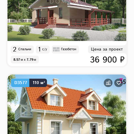
2
1
Цена за проект
Спальни
с/у
Газобетон
36 900 ₽
8.57
м
x
7.79
м
D3577
110 м²