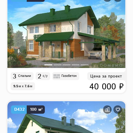
3
2
Цена за проект
Спальни
с/у
Газобетон
40 000 ₽
9.5
м
x
7.6
м
D432
100 м²