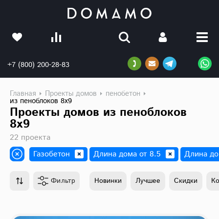
+7 (800) 200-28-83
Главная
Проекты домов
пенобетон
из пеноблоков 8х9
Проекты домов из пеноблоков
8х9
22 проекта
Газобетон
Длина дома от 8.5
Длина до
Фильтр
Новинки
Лучшее
Скидки
К