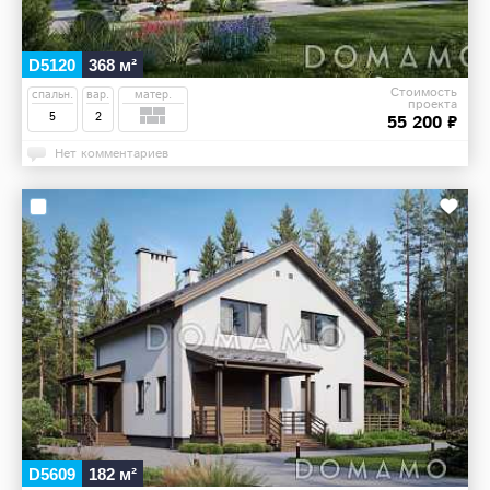
D5120
368 м²
Стоимость
спальн.
вар.
матер.
проекта
5
2
55 200 ₽
Нет комментариев
D5609
182 м²