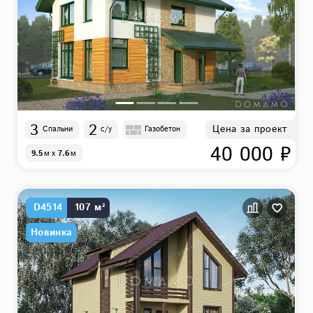
3
2
Цена за проект
Спальни
с/у
Газобетон
40 000 ₽
9.5
м
x
7.6
м
D4514
107 м²
Новинка