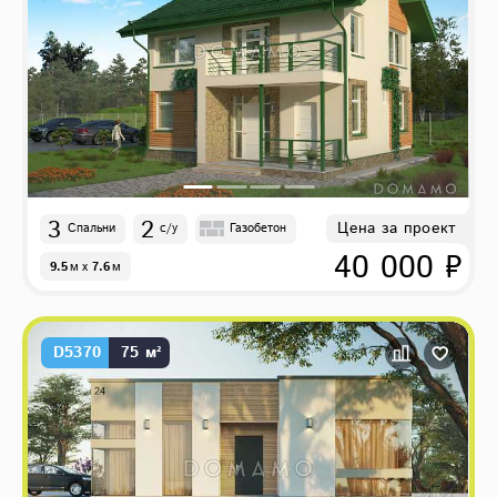
3
2
Цена за проект
Спальни
с/у
Газобетон
40 000 ₽
9.5
м
x
7.6
м
D5370
75 м²