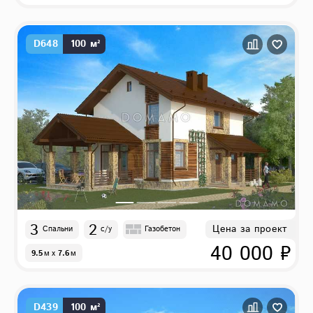
D648
100 м²
3
2
Цена за проект
Спальни
с/у
Газобетон
40 000 ₽
9.5
м
x
7.6
м
D439
100 м²