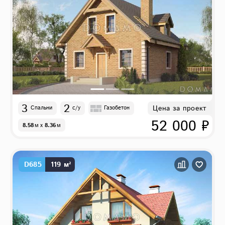
3
2
Цена за проект
Спальни
с/у
Газобетон
52 000 ₽
8.58
м
x
8.36
м
D685
119 м²