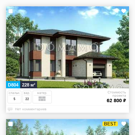
D804
228 м²
Стоимость
спальн.
вар.
матер.
проекта
5
22
62 800 ₽
Нет комментариев
BEST