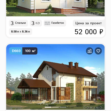
3
3
Цена за проект
Спальни
с/у
Газобетон
52 000 ₽
8.58
м
x
8.36
м
D660
100 м²