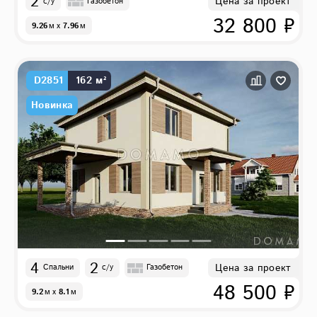
2
Цена за проект
с/у
Газобетон
32 800 ₽
9.26
м
x
7.96
м
D2851
162 м²
Новинка
4
2
Цена за проект
Спальни
с/у
Газобетон
48 500 ₽
9.2
м
x
8.1
м