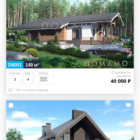
D6001
149 м²
Стоимость
спальн.
вар.
матер.
проекта
3
4
40 000 ₽
Нет комментариев