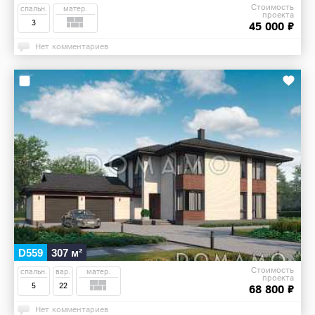
Стоимость
спальн.
матер.
проекта
3
45 000 ₽
Нет комментариев
D559
307 м²
Стоимость
спальн.
вар.
матер.
проекта
5
22
68 800 ₽
Нет комментариев