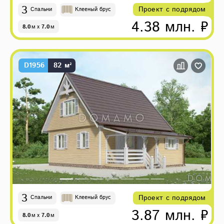
3
Проект с подрядом
Спальни
Клееный брус
4.38 млн. ₽
8.0
м
x
7.0
м
D1956
82 м²
3
Проект с подрядом
Спальни
Клееный брус
3.87 млн. ₽
8.0
м
x
7.0
м