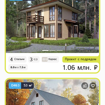
4
3
Проект с подрядом
Спальни
с/у
Каркас
1.06 млн. ₽
8.0
м
x
7.5
м
D463
53 м²