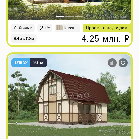
4
2
Проект с подрядом
Спальни
с/у
Клеены
й брус
4.25 млн. ₽
8.4
м
x
7.0
м
D1852
93 м²