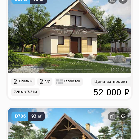
2
2
Цена за проект
Спальни
с/у
Газобетон
52 000 ₽
7.91
м
x
7.31
м
D786
93 м²