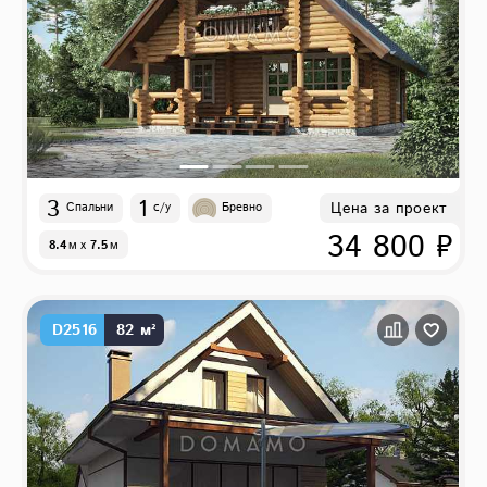
3
1
Цена за проект
Спальни
с/у
Бревно
34 800 ₽
8.4
м
x
7.5
м
D2516
82 м²