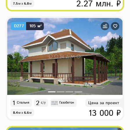
2.27 млн. ₽
7.5
м
x
6.8
м
D277
105 м²
1
2
Цена за проект
Спальня
с/у
Газобетон
13 000 ₽
8.4
м
x
6.6
м