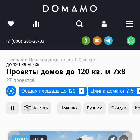
+7 (800) 200-28-83
Главная
Проекты домов
до 120 кв.м
до 120 кв.м 7х8
Проекты домов до 120 кв. м 7х8
27 проектов
Общая площадь до 120
Длина дома от 7.5
Фильтр
Новинки
Лучшее
Скидки
К
D2915
82 м²