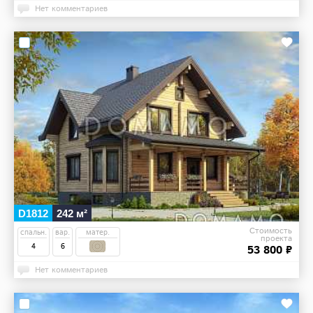
Нет комментариев
D1812
242 м²
Стоимость
спальн.
вар.
матер.
проекта
4
6
53 800 ₽
Нет комментариев