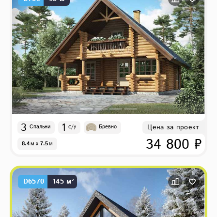
3
1
Цена за проект
Спальни
с/у
Бревно
34 800 ₽
8.4
м
x
7.5
м
D6570
145 м²