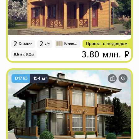
2
2
Проект с подрядом
Спальни
с/у
Клеены
й брус
3.80 млн. ₽
8.5
м
x
8.2
м
D1763
154 м²