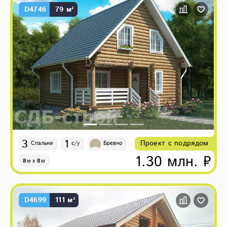
D4746
79 м²
3
1
Проект с подрядом
Спальни
с/у
Бревно
1.30 млн. ₽
8
м
x
8
м
D4699
111 м²