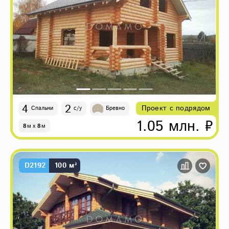
4
2
Проект с подрядом
Спальни
с/у
Бревно
1.05 млн. ₽
8
м
x
8
м
D2192
100 м²