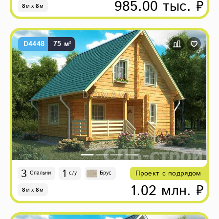
985.00 тыс. ₽
8
м
x
8
м
D4448
75 м²
3
1
Проект с подрядом
Спальни
с/у
Брус
1.02 млн. ₽
8
м
x
8
м