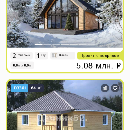
2
1
Проект с подрядом
Спальни
с/у
Клееный
брус, Де
5.08 млн. ₽
8,8
м
x
8,9
м
ревянны
й кирпич
D3361
64 м²