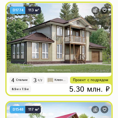
D1774
113 м²
4
3
Проект с подрядом
Спальни
с/у
Клеены
й брус
5.30 млн. ₽
8.5
м
x
7.5
м
D1548
117 м²