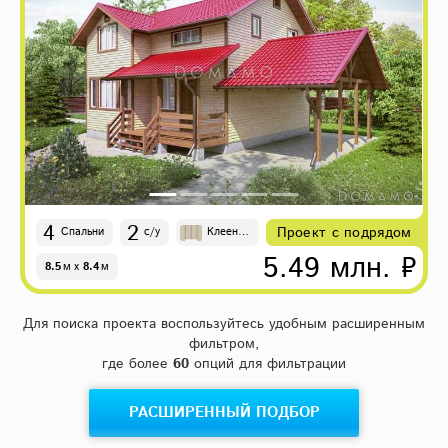
4
2
Проект с подрядом
Спальни
с/у
Клеены
й брус
5.49 млн. ₽
8.5
м
x
8.4
м
Для поиска проекта воспользуйтесь удобным расширенным
фильтром,
где более
60
опций для фильтрации
РАСШИРЕННЫЙ ПОДБОР