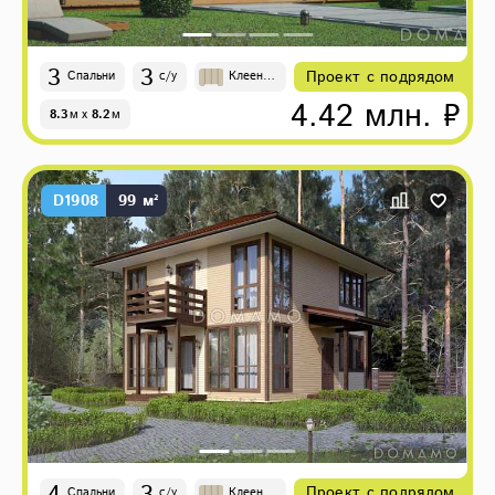
3
3
Проект с подрядом
Спальни
с/у
Клеены
й брус
4.42 млн. ₽
8.3
м
x
8.2
м
D1908
99 м²
4
3
Проект с подрядом
Спальни
с/у
Клеены