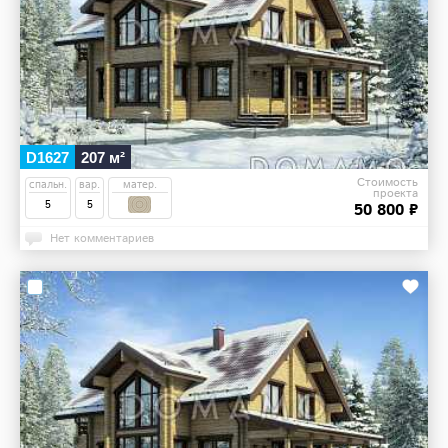
D1627
207 м²
Стоимость
спальн.
вар.
матер.
проекта
5
5
50 800 ₽
Нет комментариев