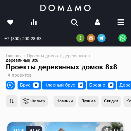
+7 (800) 200-28-83
Главная
Проекты домов
деревянные
деревянные 8х8
Проекты деревянных домов 8х8
14 проектов
Брус
Клееный брус
Бревно
Дере
Фильтр
Новинки
Лучшее
Скидки
К
D786
93 м²