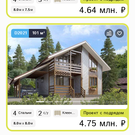
й брус
4.64 млн. ₽
8.0
м
x
7.5
м
D2021
101 м²
4
2
Проект с подрядом
Спальни
с/у
Клеены
й брус
4.75 млн. ₽
8.0
м
x
8.0
м