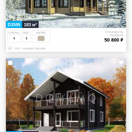
D2599
183 м²
Стоимость
спальн.
вар.
матер.
проекта
4
5
50 800 ₽
Нет комментариев