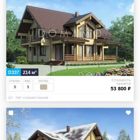
D337
214 м²
Стоимость
спальн.
вар.
матер.
проекта
5
5
53 800 ₽
Нет комментариев