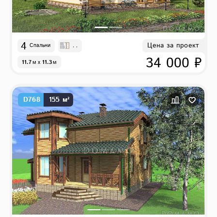
4
Цена за проект
Спальни
, ,
34 000 ₽
11.7
м
x
11.3
м
D768
155 м²