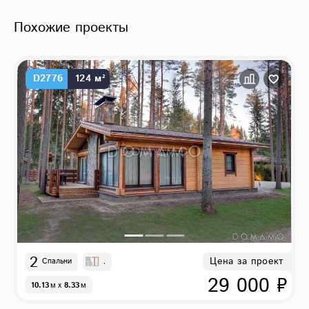
Похожие проекты
D2776
124 м²
2
Цена за проект
Спальни
,
29 000 ₽
10.13
м
x
8.33
м