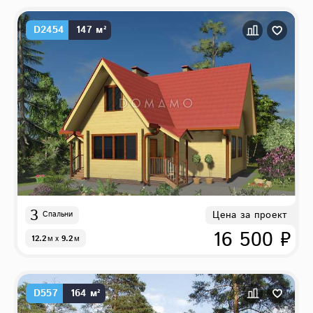
D2454
147 м²
3
Цена за проект
Спальни
16 500 ₽
12.2
м
x
9.2
м
D557
164 м²