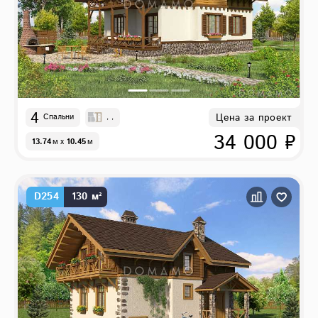
4
Цена за проект
Спальни
, ,
34 000 ₽
13.74
м
x
10.45
м
D254
130 м²