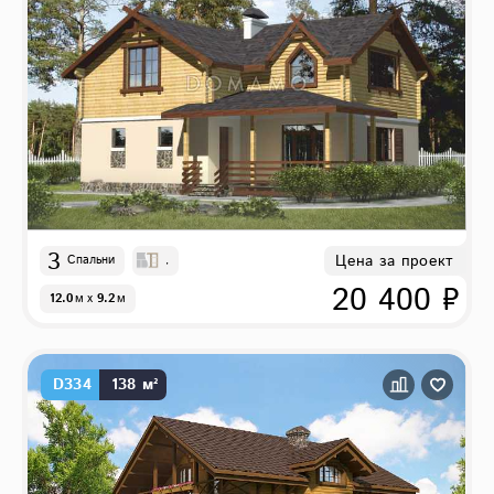
3
Цена за проект
Спальни
,
20 400 ₽
12.0
м
x
9.2
м
D334
138 м²