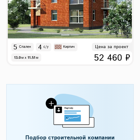
5
4
Цена за проект
Спален
с/у
Кирпич
52 460 ₽
13.0
м
x
11.51
м
Подбор строительной компании