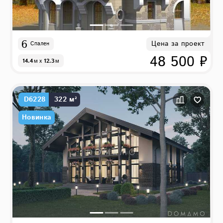
6
Цена за проект
Спален
48 500 ₽
14.4
м
x
12.3
м
D6228
322 м²
Новинка