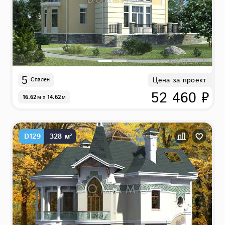
5
Цена за проект
Спален
52 460 ₽
16.62
м
x
14.62
м
D129
328 м²