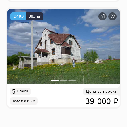
D403
303 м²
5
Цена за проект
Спален
39 000 ₽
12.54
м
x
11.5
м