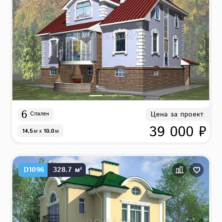
6
Цена за проект
Спален
39 000 ₽
14.5
м
x
10.0
м
D1096
328.7 м²