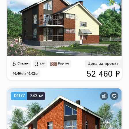
6
3
Цена за проект
Спален
с/у
Кирпич
52 460 ₽
16.46
м
x
16.02
м
D1177
343 м²