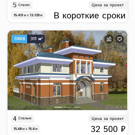
5
Цена за проект
Спален
В короткие сроки
15.431
м
x
13.120
м
D808
311 м²
4
Цена за проект
Спальни
32 500 ₽
15.68
м
x
15.6
м