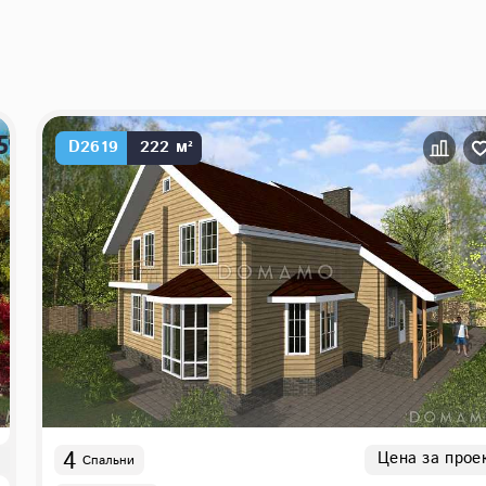
D2619
222 м²
4
Цена за прое
Спальни