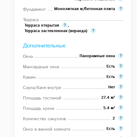
Монолитная ж/бетонная плита
Фундамент
Терраса
Терраса открытая
,
Терраса застекленная (веранда)
Дополнительные
Панорамные окна
Окна
Есть
Мансардные окна
Есть
Камин
Нет
Сауна/баня внутри
27.4 м²
Площадь гостиной
5.4 м²
Площадь кухни
2
Количество санузлов
Есть
Окно в ванной комнате