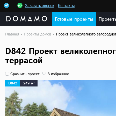
Заказать звонок
Контакты
Готовые проекты
Проект
Главная
Проекты домов
Проект великолепного загородно
D842 Проект великолепног
террасой
Сравнить проект
В избранное
D842
249 м²