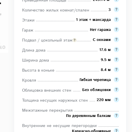
Приведенная площадь
3
Количество жилых комнат/спален
1 этаж + мансарда
Этажи
Нет гаража
Гараж
С окнами
Подвал / цокольный этаж
17.6 м
Длина дома
9.5 м
Ширина дома
8.4 м
Высота в коньке
Гибкая черепица
Кровля
Без облицовки
Облицовка внешних стен
220 мм
Толщина несущих наружных стен
Межэтажные перекрытия
По деревянным балкам
Внутренние не несущие перегородки
Каркасно-обшивные