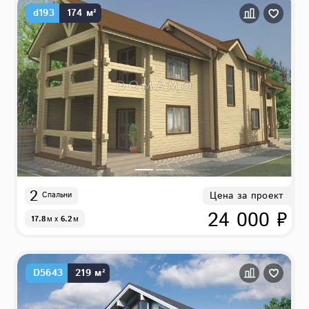
d193
174 м²
2
Цена за проект
Спальни
24 000 ₽
17.8
м
x
6.2
м
D5643
219 м²