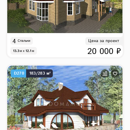
4
Цена за проект
Спальни
20 000 ₽
13.3
м
x
12.1
м
D270
183/283 м²