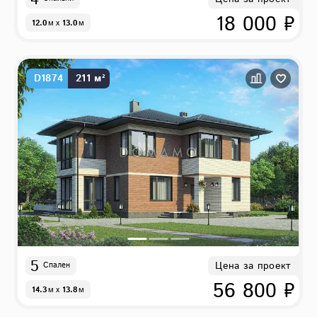
18 000 ₽
12.0
м
x
13.0
м
D1874
211 м²
5
Цена за проект
Спален
56 800 ₽
14.3
м
x
13.8
м