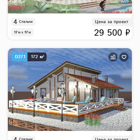
4
Цена за проект
Спальни
29 500 ₽
17
м
x
17
м
D271
172 м²
4
Цена за проект
Спальни