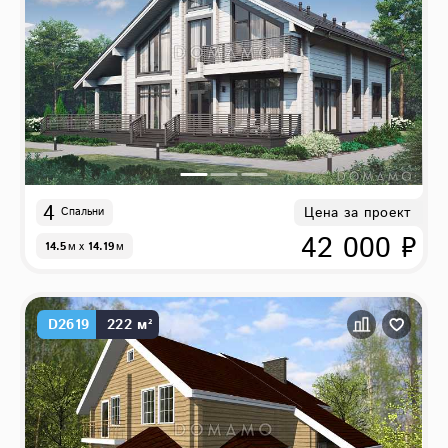
4
Цена за проект
Спальни
42 000 ₽
14.5
м
x
14.19
м
D2619
222 м²