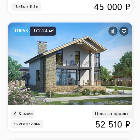
45 000 ₽
13.45
м
x
11.1
м
D1053
172.24 м²
4
Цена за проект
Спальни
52 510 ₽
15.21
м
x
12.04
м