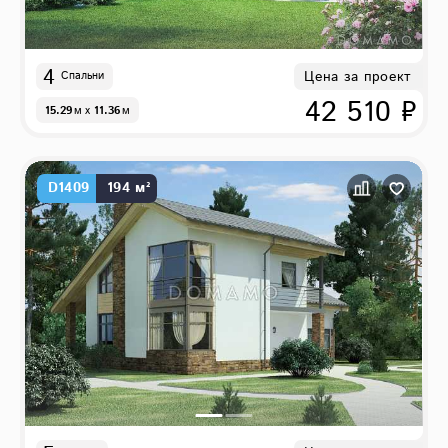
4
Цена за проект
Спальни
42 510 ₽
15.29
м
x
11.36
м
D1409
194 м²