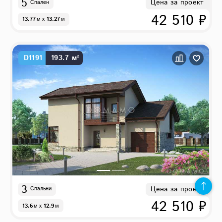
5
Цена за проект
Спален
42 510 ₽
13.77
м
x
13.27
м
D1191
193.7 м²
3
Цена за проект
Спальни
42 510 ₽
13.6
м
x
12.9
м