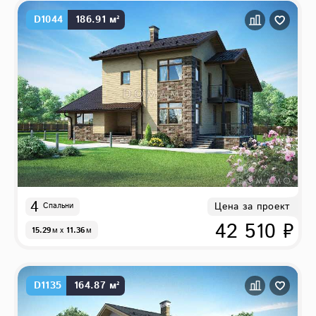
D1044
186.91 м²
4
Цена за проект
Спальни
42 510 ₽
15.29
м
x
11.36
м
D1135
164.87 м²