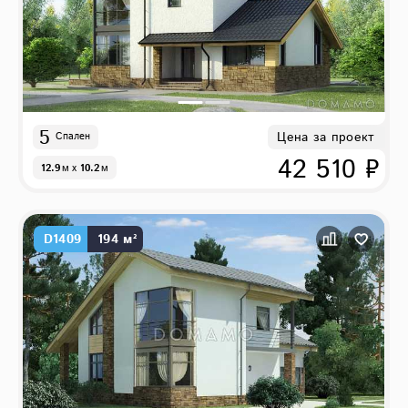
5
Цена за проект
Спален
42 510 ₽
12.9
м
x
10.2
м
D1409
194 м²