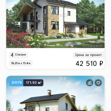
4
Цена за проект
Спальни
42 510 ₽
15.21
м
x
11.4
м
D1179
171.92 м²