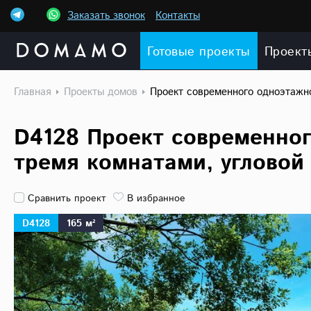
Заказать звонок
Контакты
Готовые проекты
Проект
Главная
Проекты домов
Проект современного одноэтажно
D4128 Проект современног
тремя комнатами, угловой
Сравнить проект
В избранное
D4128
165 м²