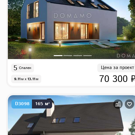
5
Цена за проект
Спален
70 300 
9.11
м
x
13.11
м
D3098
165 м²