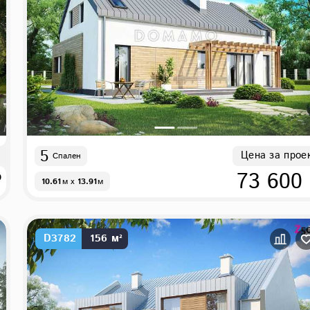
5
Цена за прое
Спален
₽
73 600
10.61
м
x
13.91
м
D3782
156 м²