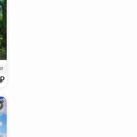
кт
 ₽