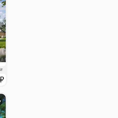
кт
 ₽