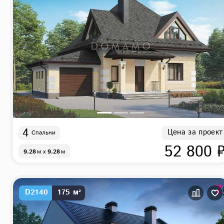
4
Цена за проект
Спальни
52 800 
9.28
м
x
9.28
м
D2140
175 м²