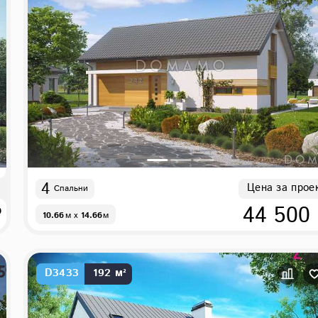
4
Цена за прое
Спальни
₽
44 500
10.66
м
x
14.66
м
D3433
192 м²