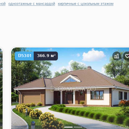
ной
одноэтажные с мансардой
кирпичные с цокольным этажом
D5301
366.9 м²