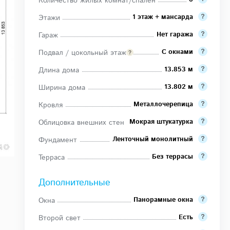
Количество жилых комнат/спален
1 этаж + мансарда
Этажи
Нет гаража
Гараж
С окнами
Подвал / цокольный этаж
13.853 м
Длина дома
13.802 м
Ширина дома
Металлочерепица
Кровля
Мокрая штукатурка
Облицовка внешних стен
Ленточный монолитный
Фундамент
Без террасы
Терраса
Дополнительные
Панорамные окна
Окна
Есть
Второй свет