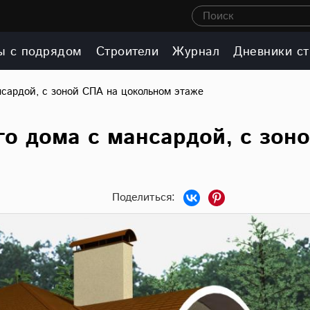
Поиск
ы с подрядом
Строители
Журнал
Дневники ст
нсардой, с зоной СПА на цокольном этаже
о дома с мансардой, с зон