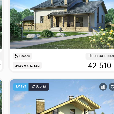
5
Цена за прое
Спален
₽
42 510
24.55
м
x
12.32
м
D1171
218.5 м²