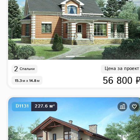
2
Цена за проект
Спальни
56 800 
15.3
м
x
14.8
м
D1131
227.6 м²