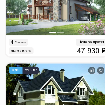
4
Цена за проект
Спальни
47 930 
18.9
м
x
15.97
м
D780
225 м²