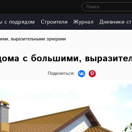
Поиск
ы с подрядом
Строители
Журнал
Дневники ст
шими, выразительными эркерами
 дома с большими, выразите