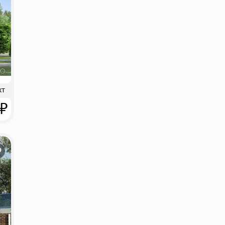
кт
 ₽