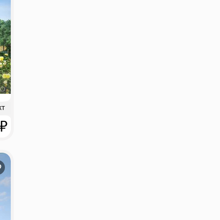
кт
 ₽