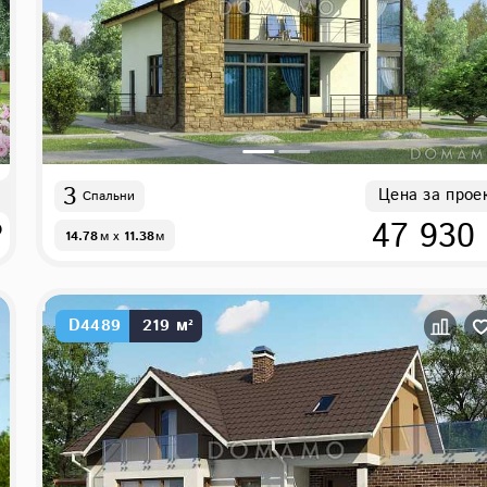
3
Цена за прое
Спальни
₽
47 930
14.78
м
x
11.38
м
D4489
219 м²