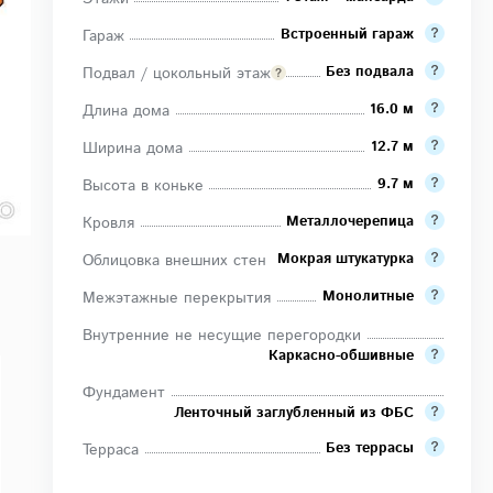
Встроенный гараж
Гараж
Без подвала
Подвал / цокольный этаж
16.0 м
Длина дома
12.7 м
Ширина дома
9.7 м
Высота в коньке
Металлочерепица
Кровля
Мокрая штукатурка
Облицовка внешних стен
Монолитные
Межэтажные перекрытия
Внутренние не несущие перегородки
Каркасно-обшивные
Фундамент
Ленточный заглубленный из ФБС
Без террасы
Терраса