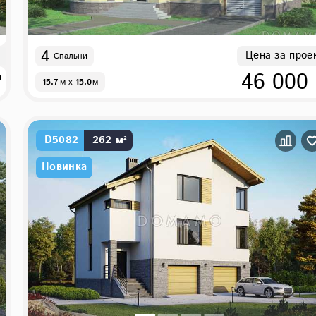
4
Цена за прое
Спальни
₽
46 000
15.7
м
x
15.0
м
D5082
262 м²
Новинка