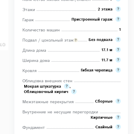
2 этажа
Этажи
Пристроенный гараж
Гараж
1
Количество машин
Без подвала
Подвал / цокольный этаж
17.1 м
Длина дома
11.7 м
Ширина дома
Гибкая черепица
Кровля
Облицовка внешних стен
Мокрая штукатурка
,
Облицовочный кирпич
Сборные
Межэтажные перекрытия
Внутренние не несущие перегородки
Кирпичные
Свайный
Фундамент