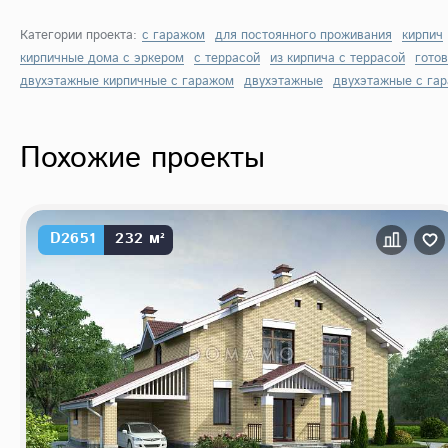
Категории проекта:
с гаражом
для постоянного проживания
кирпич
кирпичные дома с эркером
с террасой
из кирпича с террасой
гото
двухэтажные кирпичные с гаражом
двухэтажные
двухэтажные с га
Похожие проекты
D2651
232 м²