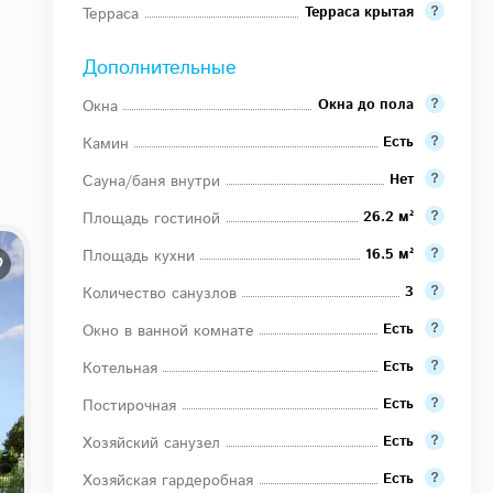
Терраса крытая
Терраса
Дополнительные
Окна до пола
Окна
Есть
Камин
Нет
Сауна/баня внутри
26.2 м²
Площадь гостиной
16.5 м²
Площадь кухни
3
Количество санузлов
Есть
Окно в ванной комнате
Есть
Котельная
Есть
Постирочная
Есть
Хозяйский санузел
Есть
Хозяйская гардеробная