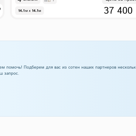
₽
37 400
14.1
м
x
14.1
м
ем помочь! Подберем для вас из сотен наших партнеров нескольк
ш запрос.