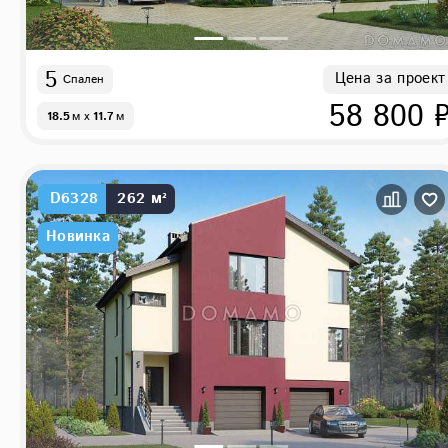
5
Цена за проект
Спален
58 800 
18.5
м
x
11.7
м
D6328
262 м²
Новинка