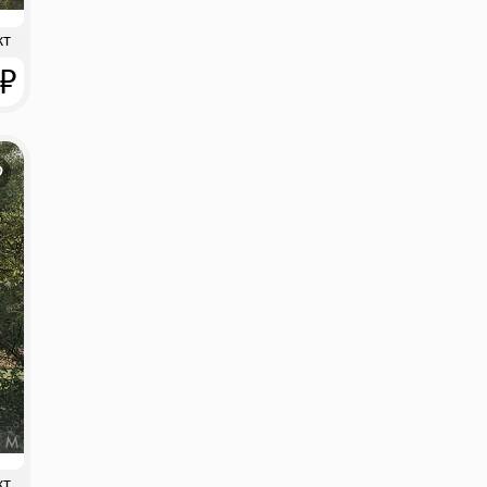
кт
 ₽
кт