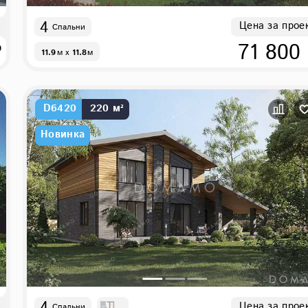
4
Цена за прое
Спальни
₽
71 800
11.9
м
x
11.8
м
D6420
220 м²
Новинка
4
Цена за прое
Спальни
,