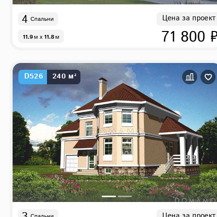
4
Цена за проект
Спальни
71 800 
11.9
м
x
11.8
м
D526
240 м²
3
Цена за проект
Спальни