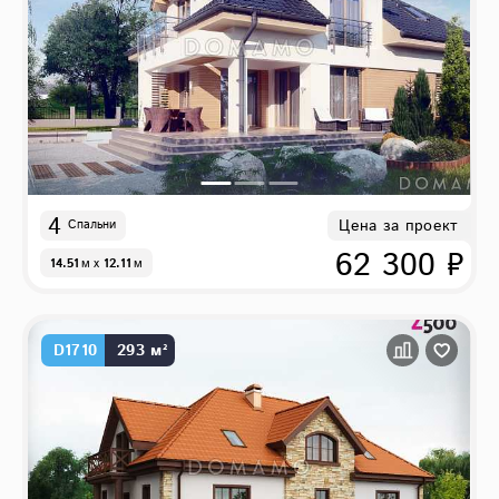
4
Цена за проект
Спальни
62 300 ₽
14.51
м
x
12.11
м
D1710
293 м²