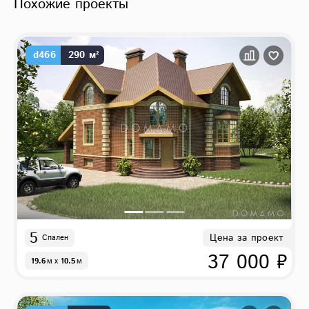
Похожие проекты
d466
290 м²
5
Цена за проект
Спален
37 000 ₽
19.6
м
x
10.5
м