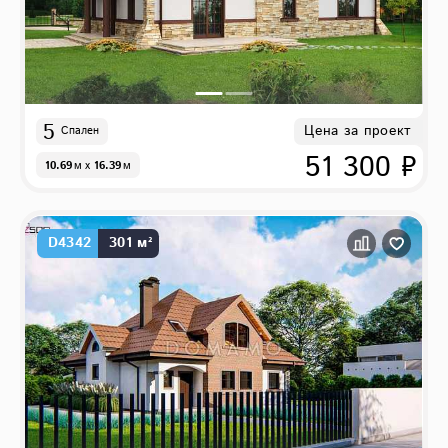
5
Цена за проект
Спален
51 300 ₽
10.69
м
x
16.39
м
D4342
301 м²