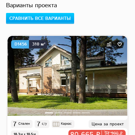
Варианты проекта
СРАВНИТЬ ВСЕ ВАРИАНТЫ
D1456
310 м²
7
7
Цена за проект
Спален
с/у
Каркас
94 900 ₽
18.3
м
x
10.5
м