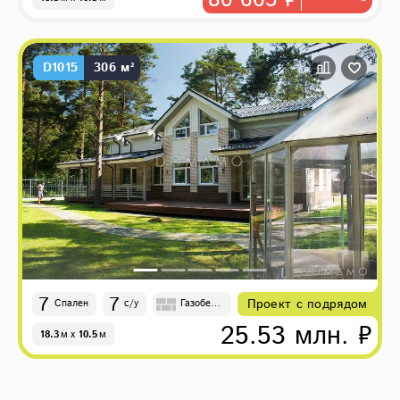
80 665 ₽
D1015
306 м²
7
7
Проект с подрядом
Спален
с/у
Газобето
н
25.53 млн. ₽
18.3
м
x
10.5
м