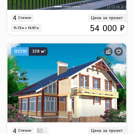
4
Цена за проект
Спальни
54 000 ₽
11.72
м
x
13.57
м
D2310
328 м²
4
Цена за проект
Спальни
,