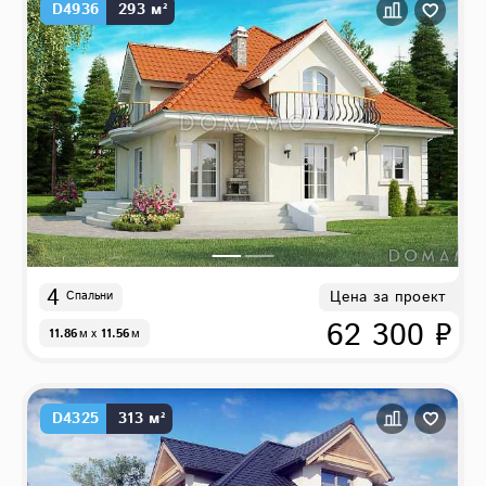
D4936
293 м²
4
Цена за проект
Спальни
62 300 ₽
11.86
м
x
11.56
м
D4325
313 м²