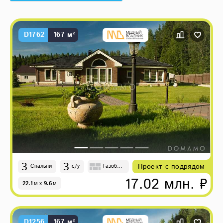
D1762
167 м²
3
3
Проект с подрядом
Спальни
с/у
Газобет
он
17.02 млн. ₽
22.1
м
x
9.6
м
D1256
167 м²