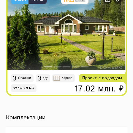
3
3
Проект с подрядом
Спальни
с/у
Каркас
17.02 млн. ₽
22.1
м
x
9.6
м
Комплектации