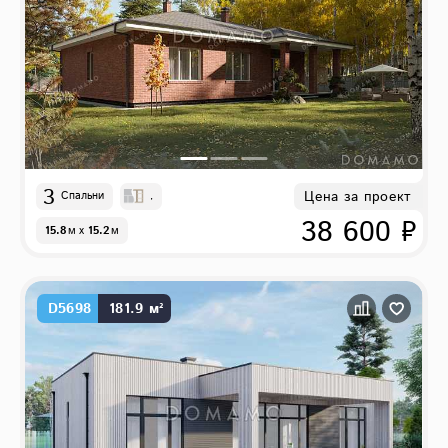
3
Цена за проект
Спальни
,
38 600 ₽
15.8
м
x
15.2
м
D5698
181.9 м²