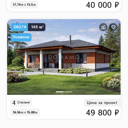
40 000 ₽
17.74
м
x
13.5
м
D6274
148 м²
Новинка
4
Цена за проект
Спальни
49 800 ₽
16.56
м
x
15.08
м