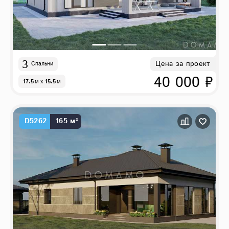
3
Цена за проект
Спальни
40 000 ₽
17.5
м
x
15.5
м
D5262
165 м²