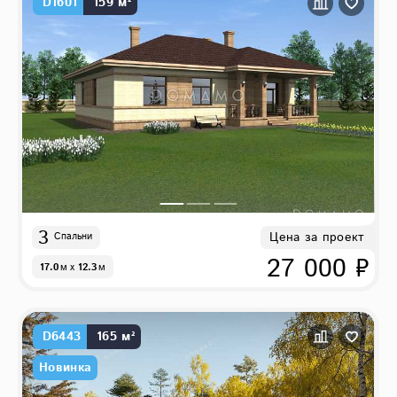
D1601
159 м²
3
Цена за проект
Спальни
27 000 ₽
17.0
м
x
12.3
м
D6443
165 м²
Новинка